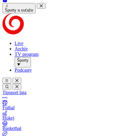
Športy a suťaže
Live
Archív
TV program
Športy
Podcasty
Tipsport liga
Futbal
Hokej
Basketbal