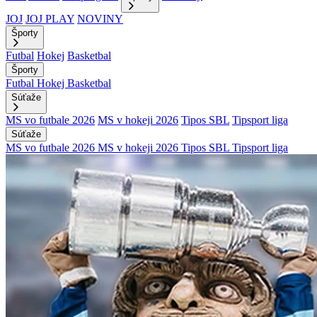
JOJ
JOJ PLAY
NOVINY
Športy
Futbal
Hokej
Basketbal
Športy
Futbal
Hokej
Basketbal
Súťaže
MS vo futbale 2026
MS v hokeji 2026
Tipos SBL
Tipsport liga
Súťaže
MS vo futbale 2026
MS v hokeji 2026
Tipos SBL
Tipsport liga