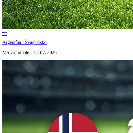
Argentína - Švajčiarsko
MS vo futbale
·
12. 07. 2026