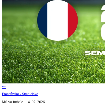
Francúzsko - Španielsko
MS vo futbale
·
14. 07. 2026