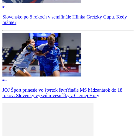
Slovensko po 5 rokoch v semifinále Hlinka Gretzky Cupu. Kedy
hráme?
JOJ Šport prinesie vo štvrtok štvrťfinále MS hádzanárok do 18
rokov: Slovenky vyzvú rovesníčky z Čiernej Hory