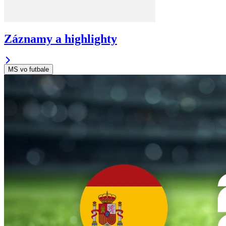
Záznamy a highlighty
MS vo futbale