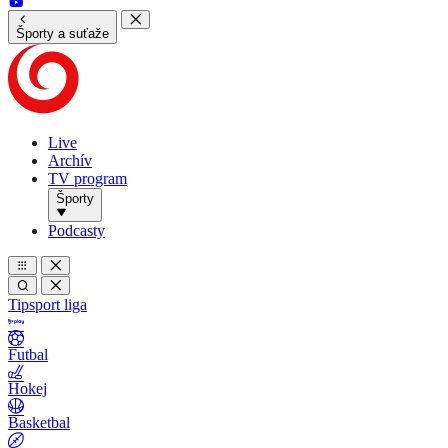
Športy a suťaže
Live
Archív
TV program
Športy
Podcasty
Tipsport liga
Futbal
Hokej
Basketbal