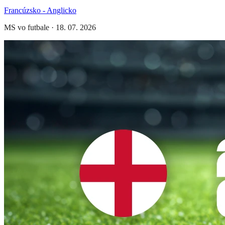
Francúzsko - Anglicko
MS vo futbale
·
18. 07. 2026