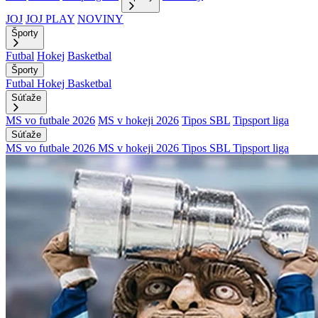
JOJ
JOJ PLAY
NOVINY
Športy
Futbal
Hokej
Basketbal
Športy
Futbal
Hokej
Basketbal
Súťaže
MS vo futbale 2026
MS v hokeji 2026
Tipos SBL
Tipsport liga
Súťaže
MS vo futbale 2026
MS v hokeji 2026
Tipos SBL
Tipsport liga