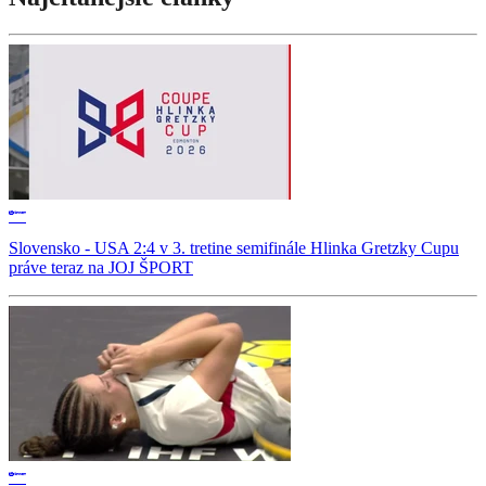
Slovensko - USA 2:4 v 3. tretine semifinále Hlinka Gretzky Cupu
práve teraz na JOJ ŠPORT