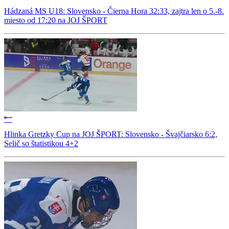
Hádzaná MS U18: Slovensko - Čierna Hora 32:33, zajtra len o 5.-8.
miesto od 17:20 na JOJ ŠPORT
Hlinka Gretzky Cup na JOJ ŠPORT: Slovensko - Švajčiarsko 6:2,
Selič so štatistikou 4+2