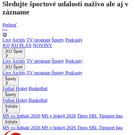
Sledujte športové udalosti naživo ale aj v
zázname
Prehrať
Live
Archív
TV program
Športy
Podcasty
JOJ
JOJ PLAY
NOVINY
JOJ Šport
Live
Archív
TV program
Športy
Podcasty
JOJ Šport
Live
Archív
TV program
Športy
Podcasty
Športy
Futbal
Hokej
Basketbal
Športy
Futbal
Hokej
Basketbal
Súťaže
MS vo futbale 2026
MS v hokeji 2026
Tipos SBL
Tipsport liga
Súťaže
MS vo futbale 2026
MS v hokeji 2026
Tipos SBL
Tipsport liga