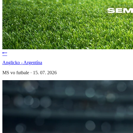
Anglicko - Argentína
MS vo futbale
·
15. 07. 2026