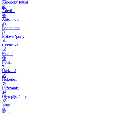
Americký futbal
Atletika
Auto-moto
Bedminton
Bojové športy
Cyklistika
Florbal
Futsal
Hádzaná
Hokejbal
Lyžovanie
Olympijské hry
Tenis