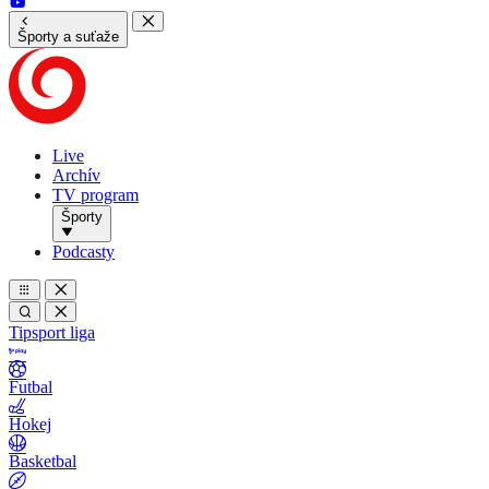
Športy a suťaže
Live
Archív
TV program
Športy
Podcasty
Tipsport liga
Futbal
Hokej
Basketbal