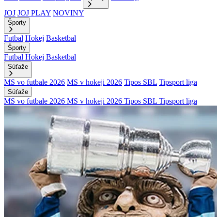
JOJ
JOJ PLAY
NOVINY
Športy
Futbal
Hokej
Basketbal
Športy
Futbal
Hokej
Basketbal
Súťaže
MS vo futbale 2026
MS v hokeji 2026
Tipos SBL
Tipsport liga
Súťaže
MS vo futbale 2026
MS v hokeji 2026
Tipos SBL
Tipsport liga