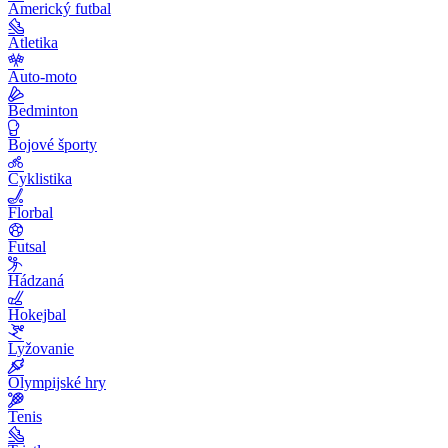
Americký futbal
Atletika
Auto-moto
Bedminton
Bojové športy
Cyklistika
Florbal
Futsal
Hádzaná
Hokejbal
Lyžovanie
Olympijské hry
Tenis