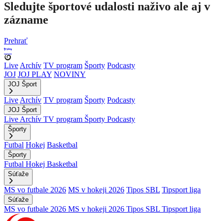
Sledujte športové udalosti naživo ale aj v
zázname
Prehrať
Live
Archív
TV program
Športy
Podcasty
JOJ
JOJ PLAY
NOVINY
JOJ Šport
Live
Archív
TV program
Športy
Podcasty
JOJ Šport
Live
Archív
TV program
Športy
Podcasty
Športy
Futbal
Hokej
Basketbal
Športy
Futbal
Hokej
Basketbal
Súťaže
MS vo futbale 2026
MS v hokeji 2026
Tipos SBL
Tipsport liga
Súťaže
MS vo futbale 2026
MS v hokeji 2026
Tipos SBL
Tipsport liga