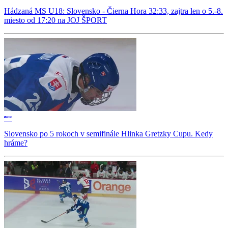
Hádzaná MS U18: Slovensko - Čierna Hora 32:33, zajtra len o 5.-8.
miesto od 17:20 na JOJ ŠPORT
Slovensko po 5 rokoch v semifinále Hlinka Gretzky Cupu. Kedy
hráme?