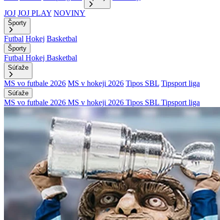
JOJ
JOJ PLAY
NOVINY
Športy
Futbal
Hokej
Basketbal
Športy
Futbal
Hokej
Basketbal
Súťaže
MS vo futbale 2026
MS v hokeji 2026
Tipos SBL
Tipsport liga
Súťaže
MS vo futbale 2026
MS v hokeji 2026
Tipos SBL
Tipsport liga