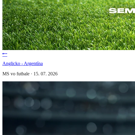
Anglicko - Argentína
MS vo futbale
·
15. 07. 2026