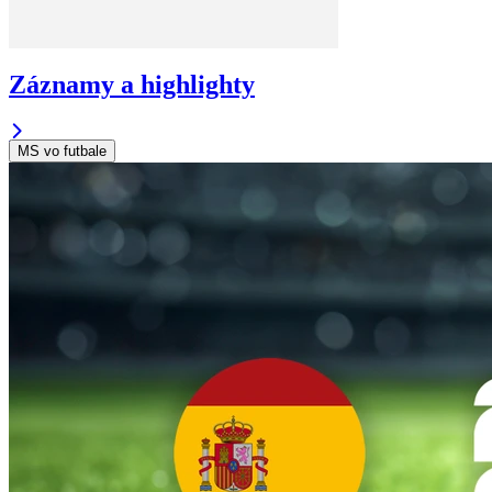
Záznamy a highlighty
MS vo futbale