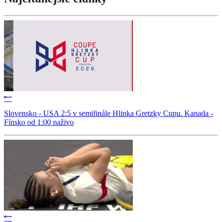
Slovensko - USA 2:5 v semifinále Hlinka Gretzky Cupu. Kanada -
Fínsko od 1:00 naživo