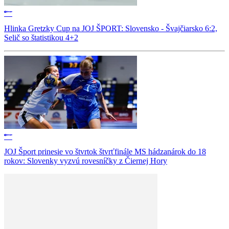
Hlinka Gretzky Cup na JOJ ŠPORT: Slovensko - Švajčiarsko 6:2,
Selič so štatistikou 4+2
JOJ Šport prinesie vo štvrtok štvrťfinále MS hádzanárok do 18
rokov: Slovenky vyzvú rovesníčky z Čiernej Hory