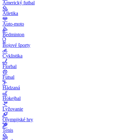
Americký futbal
Atletika
Auto-moto
Bedminton
Bojové športy
Cyklistika
Florbal
Futsal
Hádzaná
Hokejbal
Lyžovanie
Olympijské hry
Tenis