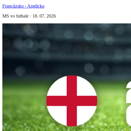
Francúzsko - Anglicko
MS vo futbale
·
18. 07. 2026