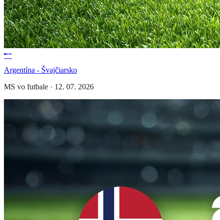
Argentína - Švajčiarsko
MS vo futbale
·
12. 07. 2026