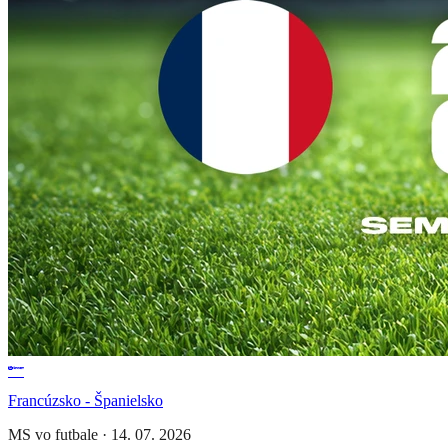
Francúzsko - Španielsko
MS vo futbale
·
14. 07. 2026