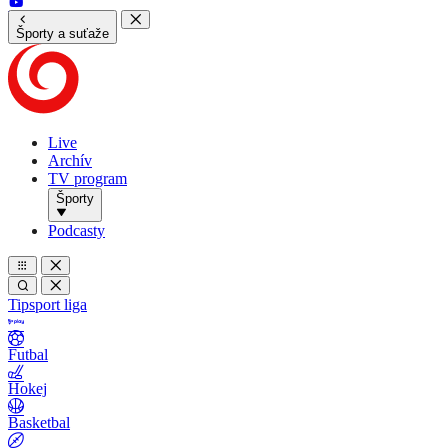
Športy a suťaže
Live
Archív
TV program
Športy
Podcasty
Tipsport liga
Futbal
Hokej
Basketbal