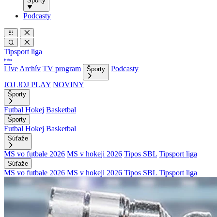
Športy
Podcasty
Tipsport liga
Live
Archív
TV program
Podcasty
Športy
JOJ
JOJ PLAY
NOVINY
Športy
Futbal
Hokej
Basketbal
Športy
Futbal
Hokej
Basketbal
Súťaže
MS vo futbale 2026
MS v hokeji 2026
Tipos SBL
Tipsport liga
Súťaže
MS vo futbale 2026
MS v hokeji 2026
Tipos SBL
Tipsport liga