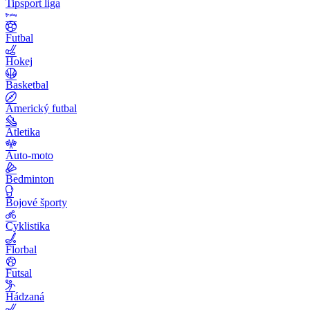
Tipsport liga
Futbal
Hokej
Basketbal
Americký futbal
Atletika
Auto-moto
Bedminton
Bojové športy
Cyklistika
Florbal
Futsal
Hádzaná