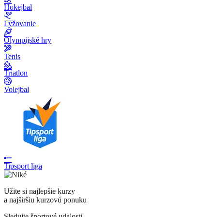
Hokejbal
Lyžovanie
Olympijské hry
Tenis
Triatlon
Volejbal
Tipsport liga
Užite si najlepšie kurzy
a najširšiu kurzovú ponuku
Sledujte športové udalosti