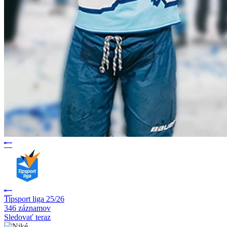
Tipsport liga 25/26
346 záznamov
Sledovať teraz