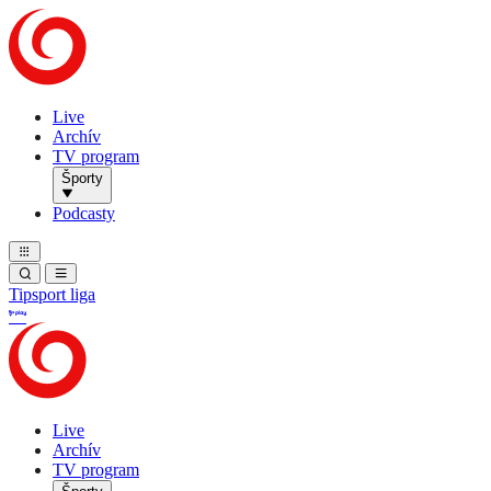
Live
Archív
TV program
Športy
Podcasty
Tipsport liga
Live
Archív
TV program