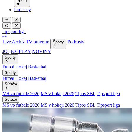
Športy
Podcasty
Tipsport liga
Live
Archív
TV program
Podcasty
Športy
JOJ
JOJ PLAY
NOVINY
Športy
Futbal
Hokej
Basketbal
Športy
Futbal
Hokej
Basketbal
Súťaže
MS vo futbale 2026
MS v hokeji 2026
Tipos SBL
Tipsport liga
Súťaže
MS vo futbale 2026
MS v hokeji 2026
Tipos SBL
Tipsport liga