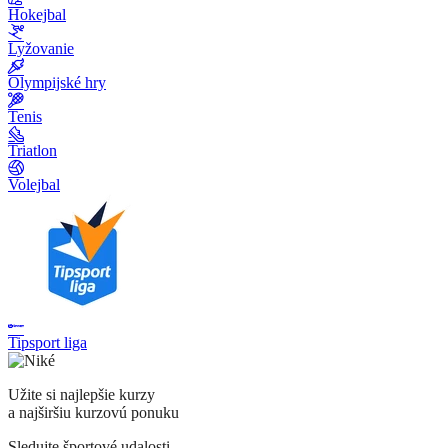
Hokejbal
Lyžovanie
Olympijské hry
Tenis
Triatlon
Volejbal
Tipsport liga
Užite si najlepšie kurzy
a najširšiu kurzovú ponuku
Sledujte športové udalosti