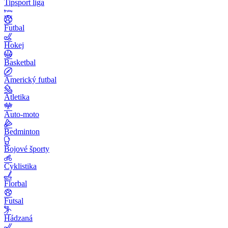
Tipsport liga
Futbal
Hokej
Basketbal
Americký futbal
Atletika
Auto-moto
Bedminton
Bojové športy
Cyklistika
Florbal
Futsal
Hádzaná