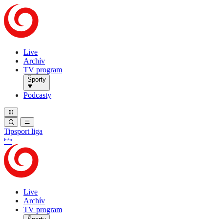
Live
Archív
TV program
Športy
Podcasty
Tipsport liga
Live
Archív
TV program