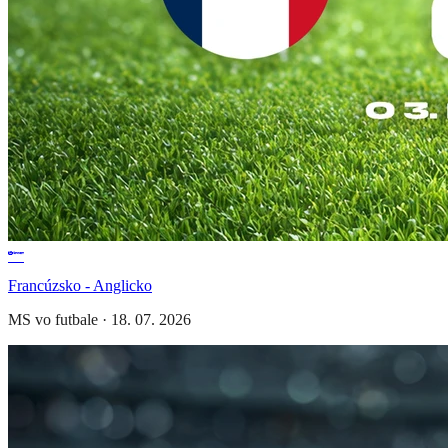
Francúzsko - Anglicko
MS vo futbale
·
18. 07. 2026