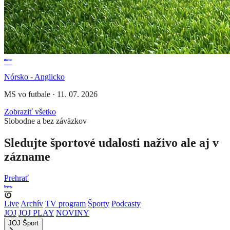
Nórsko - Anglicko
MS vo futbale
·
11. 07. 2026
Zobraziť všetko
Slobodne a bez záväzkov
Sledujte športové udalosti naživo ale aj v
zázname
Prehrať
Live
Archív
TV program
Športy
Podcasty
JOJ
JOJ PLAY
NOVINY
JOJ Šport