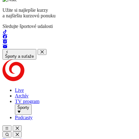
Užite si najlepšie kurzy
a najširšiu kurzovú ponuku
Sledujte športové udalosti
Športy a suťaže
Live
Archív
TV program
Športy
Podcasty