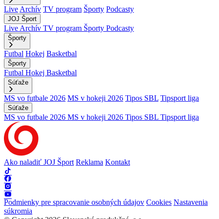
Live
Archív
TV program
Športy
Podcasty
JOJ Šport
Live
Archív
TV program
Športy
Podcasty
Športy
Futbal
Hokej
Basketbal
Športy
Futbal
Hokej
Basketbal
Súťaže
MS vo futbale 2026
MS v hokeji 2026
Tipos SBL
Tipsport liga
Súťaže
MS vo futbale 2026
MS v hokeji 2026
Tipos SBL
Tipsport liga
Ako naladiť JOJ Šport
Reklama
Kontakt
Podmienky pre spracovanie osobných údajov
Cookies
Nastavenia
súkromia