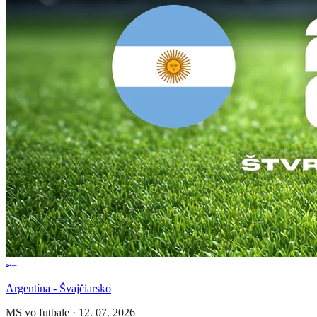
Argentína - Švajčiarsko
MS vo futbale
·
12. 07. 2026