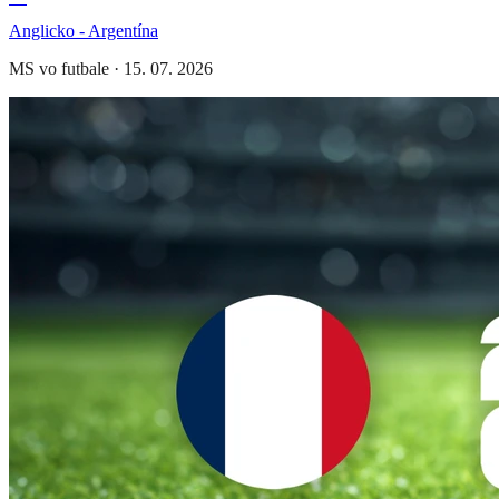
Anglicko - Argentína
MS vo futbale
·
15. 07. 2026