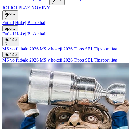
JOJ
JOJ PLAY
NOVINY
Športy
Futbal
Hokej
Basketbal
Športy
Futbal
Hokej
Basketbal
Súťaže
MS vo futbale 2026
MS v hokeji 2026
Tipos SBL
Tipsport liga
Súťaže
MS vo futbale 2026
MS v hokeji 2026
Tipos SBL
Tipsport liga