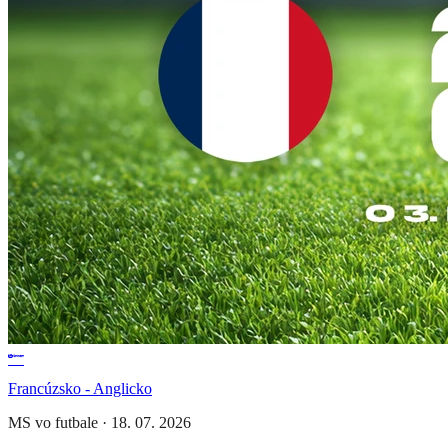
Francúzsko - Anglicko
MS vo futbale
·
18. 07. 2026