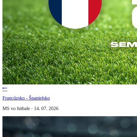
Francúzsko - Španielsko
MS vo futbale
·
14. 07. 2026