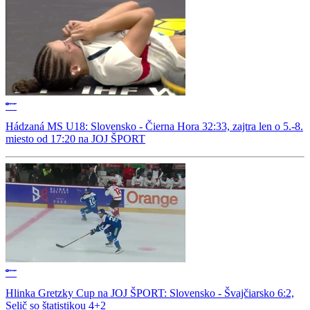
Hádzaná MS U18: Slovensko - Čierna Hora 32:33, zajtra len o 5.-8.
miesto od 17:20 na JOJ ŠPORT
Hlinka Gretzky Cup na JOJ ŠPORT: Slovensko - Švajčiarsko 6:2,
Selič so štatistikou 4+2