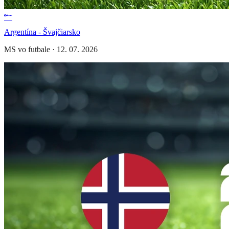
Argentína - Švajčiarsko
MS vo futbale
·
12. 07. 2026