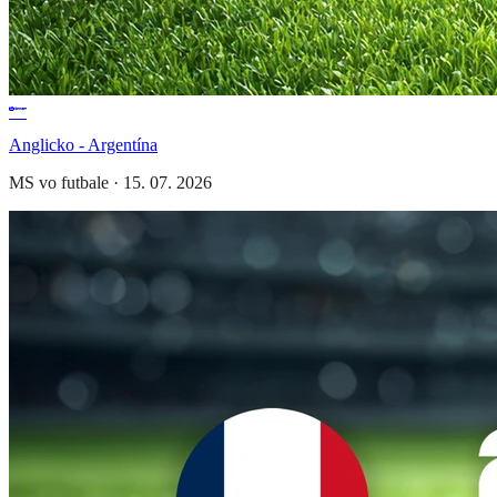
Anglicko - Argentína
MS vo futbale
·
15. 07. 2026