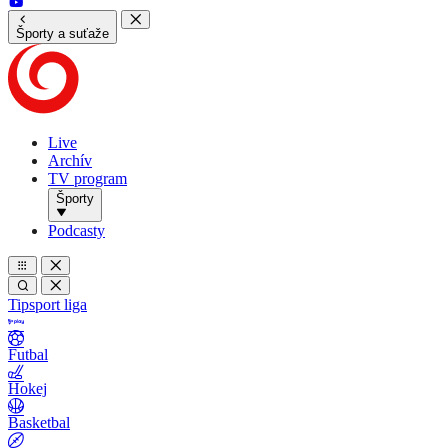
Športy a suťaže
Live
Archív
TV program
Športy
Podcasty
Tipsport liga
Futbal
Hokej
Basketbal