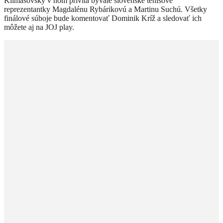
Klimašovský v ňom privíta bývalé slovenské tenisové
reprezentantky Magdalénu Rybárikovú a Martinu Suchú. Všetky
finálové súboje bude komentovať Dominik Kríž a sledovať ich
môžete aj na JOJ play.