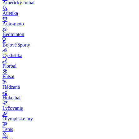
Americký futbal
Atletika
Auto-moto
Bedminton
Bojové športy
Cyklistika
Florbal
Futsal
Hádzaná
Hokejbal
Lyžovanie
Olympijské hry
Tenis