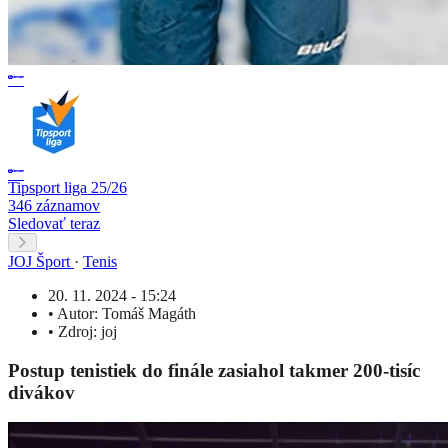
Tipsport liga 25/26
346 záznamov
Sledovať teraz
JOJ Šport
·
Tenis
20. 11. 2024 - 15:24
•
Autor:
Tomáš Magáth
•
Zdroj:
joj
Postup tenistiek do finále zasiahol takmer 200-tisíc
divákov