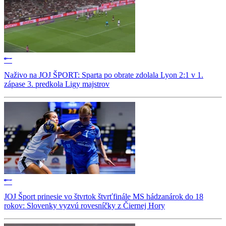
Naživo na JOJ ŠPORT: Sparta po obrate zdolala Lyon 2:1 v 1.
zápase 3. predkola Ligy majstrov
JOJ Šport prinesie vo štvrtok štvrťfinále MS hádzanárok do 18
rokov: Slovenky vyzvú rovesníčky z Čiernej Hory