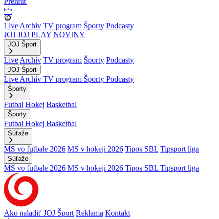
Prehrať
Live
Archív
TV program
Športy
Podcasty
JOJ
JOJ PLAY
NOVINY
JOJ Šport
Live
Archív
TV program
Športy
Podcasty
JOJ Šport
Live
Archív
TV program
Športy
Podcasty
Športy
Futbal
Hokej
Basketbal
Športy
Futbal
Hokej
Basketbal
Súťaže
MS vo futbale 2026
MS v hokeji 2026
Tipos SBL
Tipsport liga
Súťaže
MS vo futbale 2026
MS v hokeji 2026
Tipos SBL
Tipsport liga
Ako naladiť JOJ Šport
Reklama
Kontakt