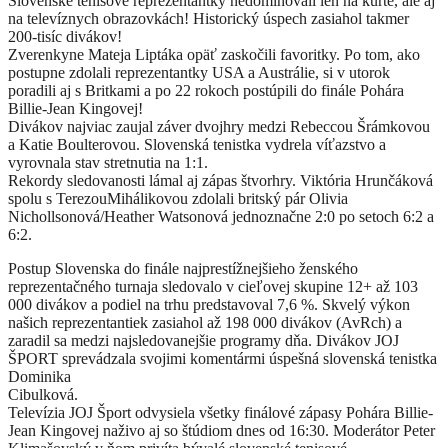
Slovenské tenisové reprezentantky nedominovali len na kurte, ale aj
na televíznych obrazovkách! Historický úspech zasiahol takmer
200-tisíc divákov!
Zverenkyne Mateja Liptáka opäť zaskočili favoritky. Po tom, ako
postupne zdolali reprezentantky USA a Austrálie, si v utorok
poradili aj s Britkami a po 22 rokoch postúpili do finále Pohára
Billie-Jean Kingovej!
Divákov najviac zaujal záver dvojhry medzi Rebeccou Šrámkovou
a Katie Boulterovou. Slovenská tenistka vydrela víťazstvo a
vyrovnala stav stretnutia na 1:1.
Rekordy sledovanosti lámal aj zápas štvorhry. Viktória Hrunčáková
spolu s TerezouMihálikovou zdolali britský pár Olivia
Nichollsonová/Heather Watsonová jednoznačne 2:0 po setoch 6:2 a
6:2.
Postup Slovenska do finále najprestížnejšieho ženského
reprezentačného turnaja sledovalo v cieľovej skupine 12+ až 103
000 divákov a podiel na trhu predstavoval 7,6 %. Skvelý výkon
našich reprezentantiek zasiahol až 198 000 divákov (AvRch) a
zaradil sa medzi najsledovanejšie programy dňa. Divákov JOJ
ŠPORT sprevádzala svojimi komentármi úspešná slovenská tenistka
Dominika
Cibulková.
Televízia JOJ Šport odvysiela všetky finálové zápasy Pohára Billie-
Jean Kingovej naživo aj so štúdiom dnes od 16:30. Moderátor Peter