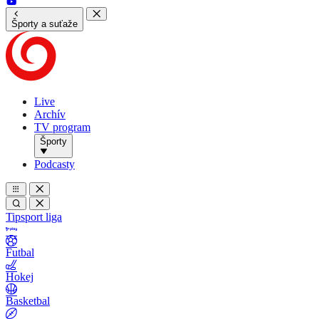
Športy a suťaže
Live
Archív
TV program
Športy
Podcasty
Tipsport liga
Futbal
Hokej
Basketbal