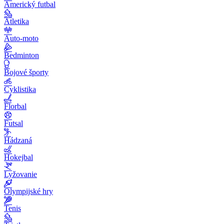
Americký futbal
Atletika
Auto-moto
Bedminton
Bojové športy
Cyklistika
Florbal
Futsal
Hádzaná
Hokejbal
Lyžovanie
Olympijské hry
Tenis