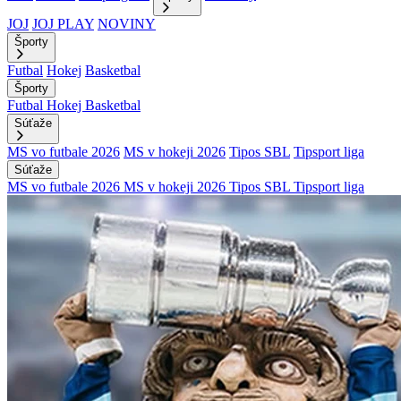
JOJ
JOJ PLAY
NOVINY
Športy
Futbal
Hokej
Basketbal
Športy
Futbal
Hokej
Basketbal
Súťaže
MS vo futbale 2026
MS v hokeji 2026
Tipos SBL
Tipsport liga
Súťaže
MS vo futbale 2026
MS v hokeji 2026
Tipos SBL
Tipsport liga