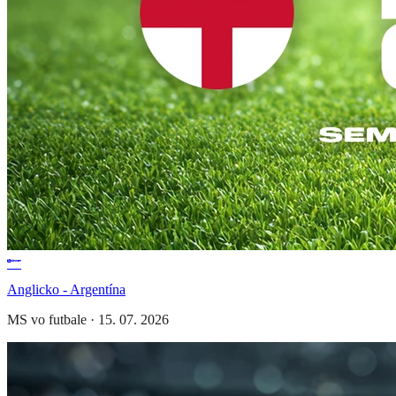
Anglicko - Argentína
MS vo futbale
·
15. 07. 2026