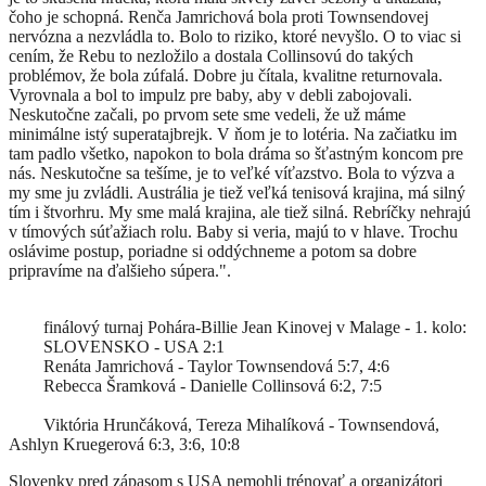
čoho je schopná. Renča Jamrichová bola proti Townsendovej
nervózna a nezvládla to. Bolo to riziko, ktoré nevyšlo. O to viac si
cením, že Rebu to nezložilo a dostala Collinsovú do takých
problémov, že bola zúfalá. Dobre ju čítala, kvalitne returnovala.
Vyrovnala a bol to impulz pre baby, aby v debli zabojovali.
Neskutočne začali, po prvom sete sme vedeli, že už máme
minimálne istý superatajbrejk. V ňom je to lotéria. Na začiatku im
tam padlo všetko, napokon to bola dráma so šťastným koncom pre
nás. Neskutočne sa tešíme, je to veľké víťazstvo. Bola to výzva a
my sme ju zvládli. Austrália je tiež veľká tenisová krajina, má silný
tím i štvorhru. My sme malá krajina, ale tiež silná. Rebríčky nehrajú
v tímových súťažiach rolu. Baby si veria, majú to v hlave. Trochu
oslávime postup, poriadne si oddýchneme a potom sa dobre
pripravíme na ďalšieho súpera.".
finálový turnaj Pohára-Billie Jean Kinovej v Malage - 1. kolo:
SLOVENSKO - USA 2:1
Renáta Jamrichová - Taylor Townsendová 5:7, 4:6
Rebecca Šramková - Danielle Collinsová 6:2, 7:5
Viktória Hrunčáková, Tereza Mihalíková - Townsendová,
Ashlyn Kruegerová 6:3, 3:6, 10:8
Slovenky pred zápasom s USA nemohli trénovať a organizátori