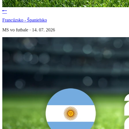
Francúzsko - Španielsko
MS vo futbale
·
14. 07. 2026