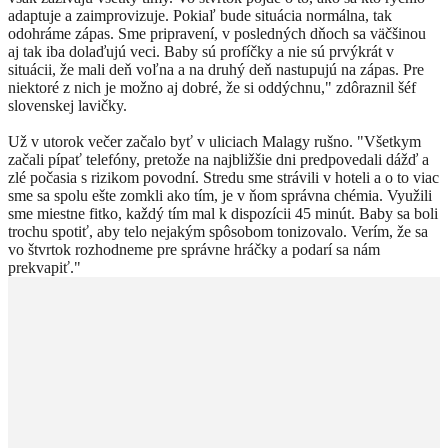
adaptuje a zaimprovizuje. Pokiaľ bude situácia normálna, tak
odohráme zápas. Sme pripravení, v posledných dňoch sa väčšinou
aj tak iba dolaďujú veci. Baby sú profíčky a nie sú prvýkrát v
situácii, že mali deň voľna a na druhý deň nastupujú na zápas. Pre
niektoré z nich je možno aj dobré, že si oddýchnu," zdôraznil šéf
slovenskej lavičky.
Už v utorok večer začalo byť v uliciach Malagy rušno. "Všetkym
začali pípať telefóny, pretože na najbližšie dni predpovedali dážď a
zlé počasia s rizikom povodní. Stredu sme strávili v hoteli a o to viac
sme sa spolu ešte zomkli ako tím, je v ňom správna chémia. Využili
sme miestne fitko, každý tím mal k dispozícii 45 minút. Baby sa boli
trochu spotiť, aby telo nejakým spôsobom tonizovalo. Verím, že sa
vo štvrtok rozhodneme pre správne hráčky a podarí sa nám
prekvapiť."