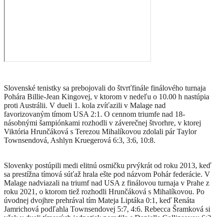
Slovenské tenistky sa prebojovali do štvrťfinále finálového turnaja
Pohára Billie-Jean Kingovej, v ktorom v nedeľu o 10.00 h nastúpia
proti Austrálii. V dueli 1. kola zvíťazili v Malage nad
favorizovaným tímom USA 2:1. O cennom triumfe nad 18-
násobnými šampiónkami rozhodli v záverečnej štvorhre, v ktorej
Viktória Hrunčáková s Terezou Mihalíkovou zdolali pár Taylor
Townsendová, Ashlyn Kruegerová 6:3, 3:6, 10:8.
S
lovenky postúpili medi elitnú osmičku prvýkrát od roku 2013, keď
sa prestížna tímová súťaž hrala ešte pod názvom Pohár federácie. V
Malage nadviazali na triumf nad USA z finálovou turnaja v Prahe z
roku 2021, o ktorom tiež rozhodli Hrunčáková s Mihalíkovou. Po
úvodnej dvojhre prehrával tím Mateja Liptáka 0:1, keď Renáta
Jamrichová podľahla Townsendovej 5:7, 4:6. Rebecca Šramková si