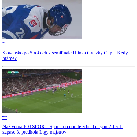
Slovensko po 5 rokoch v semifinále Hlinka Gretzky Cupu. Kedy
hráme?
Naživo na JOJ ŠPORT: Sparta po obrate zdolala Lyon 2:1 v 1.
zápase 3. predkola Ligy majstrov