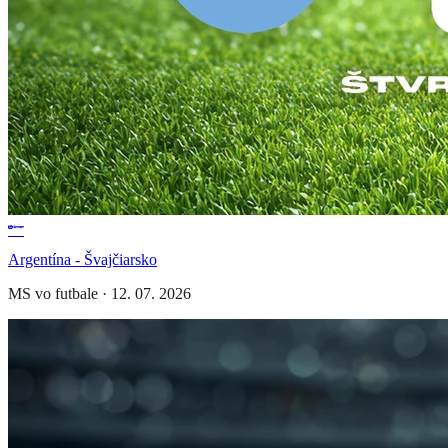
Argentína - Švajčiarsko
MS vo futbale
·
12. 07. 2026