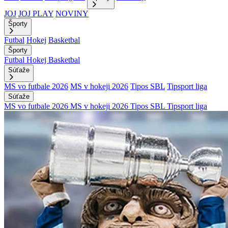
JOJ
JOJ PLAY
NOVINY
Športy
Futbal
Hokej
Basketbal
Športy
Futbal
Hokej
Basketbal
Súťaže
MS vo futbale 2026
MS v hokeji 2026
Tipos SBL
Tipsport liga
Súťaže
MS vo futbale 2026
MS v hokeji 2026
Tipos SBL
Tipsport liga