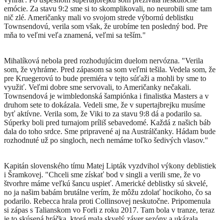
emócie. Za stavu 9:2 sme si to skomplikovali, no neurobili sme tam
nič zlé. Američanky mali vo svojom strede výbornú deblistku
Townsendovú, verila som však, že urobíme ten posledný bod. Pre
mňa to veľmi veľa znamená, veľmi sa teším."
Mihalíková nebola pred rozhodujúcim duelom nervózna. "Verila
som, že vyhráme. Pred zápasom sa som veľmi tešila. Vedela som, že
pre Kruegerovú to bude premiéra v tejto súťaži a mohli by sme to
využiť. Veľmi dobre sme servovali, to Američanky nečakali.
Townsendová je wimbledonská šampiónka i finalistka Masters a v
druhom sete to dokázala. Vedeli sme, že v supertajbrejku musíme
byť aktívne. Verila som, že Viki to za stavu 9:8 dá a podarilo sa.
Súperky boli pred turnajom príliš sebavedomé. Každá z našich báb
dala do toho srdce. Sme pripravené aj na Austrálčanky. Hádam bude
rozhodnuté už po singloch, nech nemáme toľko šedivých vlasov."
Kapitán slovenského tímu Matej Lipták vyzdvihol výkony deblistiek
i Šramkovej. "Chceli sme získať bod v singli a verili sme, že vo
štvorhre máme veľkú šancu uspieť. Americké deblistky sú skvelé,
no ja našim babám brutálne verím, že môžu zdolať hocikoho, čo sa
podarilo. Rebecca hrala proti Collinsovej neskutočne. Pripomenula
si zápas s Talianskom vo Forli z roku 2017. Tam bola v tranze, teraz
je to skúsená hráčka, ktorá mala skvelý záver sezóny a ukázala,