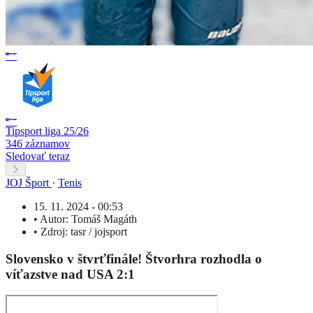
Tipsport liga 25/26
346 záznamov
Sledovať teraz
JOJ Šport
·
Tenis
15. 11. 2024 - 00:53
•
Autor:
Tomáš Magáth
•
Zdroj:
tasr / jojsport
Slovensko v štvrťfinále! Štvorhra rozhodla o
víťazstve nad USA 2:1