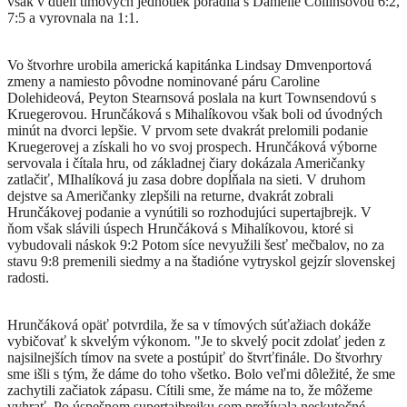
však v dueli tímových jednotiek poradila s Danielle Collinsovou 6:2,
7:5 a vyrovnala na 1:1.
Vo štvorhre urobila americká kapitánka Lindsay Dmvenportová
zmeny a namiesto pôvodne nominované páru Caroline
Dolehideová, Peyton Stearnsová poslala na kurt Townsendovú s
Kruegerovou. Hrunčáková s Mihalíkovou však boli od úvodných
minút na dvorci lepšie. V prvom sete dvakrát prelomili podanie
Kruegerovej a získali ho vo svoj prospech. Hrunčáková výborne
servovala i čítala hru, od základnej čiary dokázala Američanky
zatlačiť, MIhalíková ju zasa dobre dopĺňala na sieti. V druhom
dejstve sa Američanky zlepšili na returne, dvakrát zobrali
Hrunčákovej podanie a vynútili so rozhodujúci supertajbrejk. V
ňom však slávili úspech Hrunčáková s Mihalíkovou, ktoré si
vybudovali náskok 9:2 Potom síce nevyužili šesť mečbalov, no za
stavu 9:8 premenili siedmy a na štadióne vytryskol gejzír slovenskej
radosti.
Hrunčáková opäť potvrdila, že sa v tímových súťažiach dokáže
vybičovať k skvelým výkonom. "Je to skvelý pocit zdolať jeden z
najsilnejších tímov na svete a postúpiť do štvrťfinále. Do štvorhry
sme išli s tým, že dáme do toho všetko. Bolo veľmi dôležité, že sme
zachytili začiatok zápasu. Cítili sme, že máme na to, že môžeme
vyhrať. Po úspešnom supertajbrejku som prežívala neskutočné