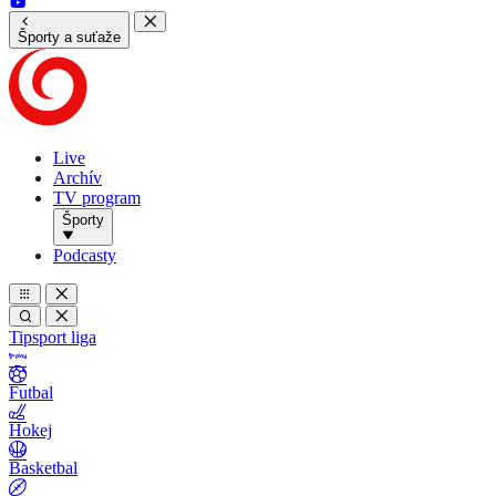
Športy a suťaže
Live
Archív
TV program
Športy
Podcasty
Tipsport liga
Futbal
Hokej
Basketbal