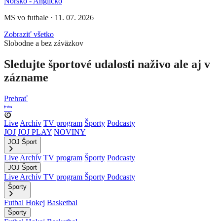
Nórsko - Anglicko
MS vo futbale
·
11. 07. 2026
Zobraziť všetko
Slobodne a bez záväzkov
Sledujte športové udalosti naživo ale aj v
zázname
Prehrať
Live
Archív
TV program
Športy
Podcasty
JOJ
JOJ PLAY
NOVINY
JOJ Šport
Live
Archív
TV program
Športy
Podcasty
JOJ Šport
Live
Archív
TV program
Športy
Podcasty
Športy
Futbal
Hokej
Basketbal
Športy