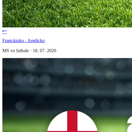
Francúzsko - Anglicko
MS vo futbale
·
18. 07. 2026