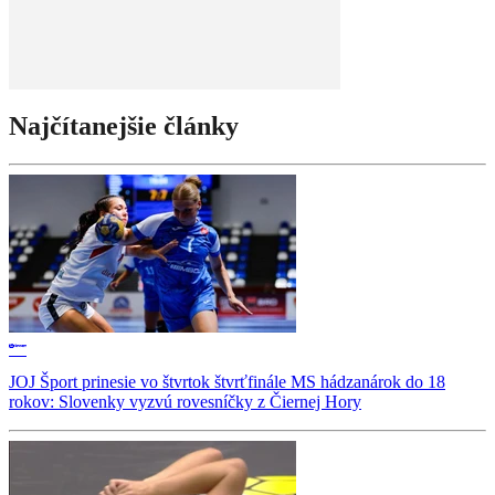
Najčítanejšie články
JOJ Šport prinesie vo štvrtok štvrťfinále MS hádzanárok do 18
rokov: Slovenky vyzvú rovesníčky z Čiernej Hory