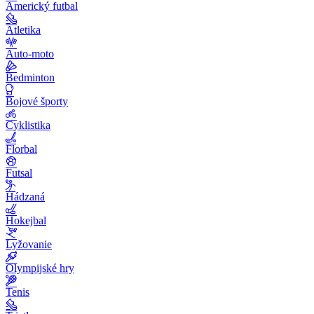
Americký futbal
Atletika
Auto-moto
Bedminton
Bojové športy
Cyklistika
Florbal
Futsal
Hádzaná
Hokejbal
Lyžovanie
Olympijské hry
Tenis