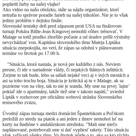
poplietli farby na našej vlajke!
Ako vidno na našo obrázku, stále sa nájdu organizátori, ktorí
netrafia to správne poradie farieb na našej trikolóre. Nie je to však
jediny problém v dejisku finále.
Slovenské tenistky deň pred zápasom proti USA na finálovom
turnaji Pohára Billie-
Jean
Kingovej nemohli vôbec trénovať. V
Malage sa totiž prudko zhoršilo počasie a od úradov prišli výstrahy
nevychádzať von. Kapitána slovenského tímu Mateja Liptáka
situácia znepokojila, no verí, že zápas sa odohrá v plánovanom
termíne vo štvrtok po 17.00 h.
"Situácia, ktorá nastala, je nová pre každého z nás. Neviem
presne, či ide o nariadenie vlády, či nejakých štátnych inštitúcii.
Zrejme to tak bude, lebo sa udiali nejaké veci aj v iných mestách a
asi sa toho trochu boja. Situácia je kritická aj tu v Malage, ak sa
pozrieme von na vlny, tak to nie je sranda. My sme na prvej ´lajne´
pokiaľ ide o apartmány, takže tiež sme v takom napätí," uviedol
Lipták v rozhovore pre oficiálnu webovú stránku Slovenského
tenisového zväzu,
Úvodný zápas turnaja medzi domácim Španielskom a Poľskom
preložili zo stredy na piatok a ani jeden z tímov nemohol ísť na
kurty na štadióne v andalúzskom stredisku. "Mali sme niečo
naplánované, potrebovali sme si dať vypliesť rakety. Túto situáciu
však zažívajú všetky tímy. Vo štvrtok pôjde o to, ako sa kto rýchlo