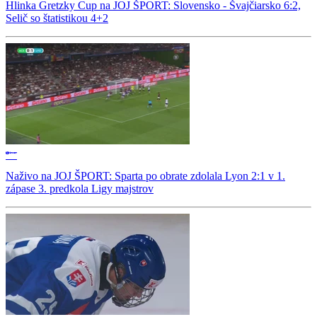
Hlinka Gretzky Cup na JOJ ŠPORT: Slovensko - Švajčiarsko 6:2,
Selič so štatistikou 4+2
Naživo na JOJ ŠPORT: Sparta po obrate zdolala Lyon 2:1 v 1.
zápase 3. predkola Ligy majstrov