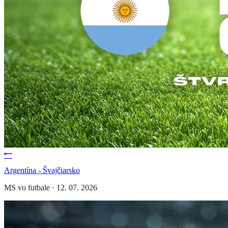
Argentína - Švajčiarsko
MS vo futbale
·
12. 07. 2026