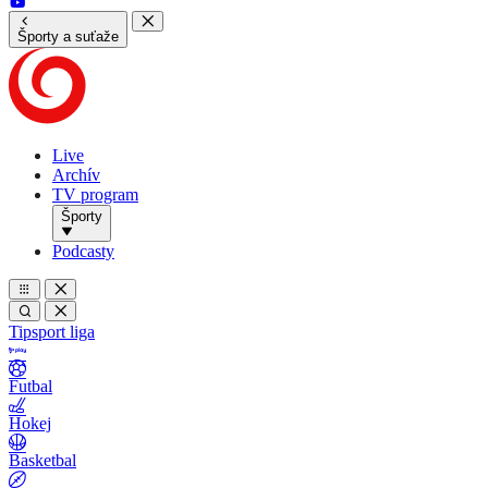
Športy a suťaže
Live
Archív
TV program
Športy
Podcasty
Tipsport liga
Futbal
Hokej
Basketbal