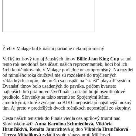
Žreb v Malage bol k našim poriadne nekompromisný
Veľký tenisový turnaj ženských tímov
Billie Jean King Cup
sa ani
tento rok neodohrá bez účasti našich reprezentantiek, hoci bol ich
žreb ku účinkovaniu v Malage poriadne nekompromisný. Na rozdiel
od minulého roka družstvá nie sú rozdelené do trojčlenných
základných skupín, ale prešlo sa naspäť na "starší" play-off systém.
Dvanásť tímov bolo usadených do pavúka, pričom kvarteto
najlepších hrá priamo vo štvrťfinále a ostatní hrajú osemfinálové
predkolo. Slovenky sa takto stretnú so Spojenými štátmi
americkými, ktoré zvyčajne na BJKC neposielajú najsilnejší možný
tím. Aj preto v predošlých dvoch ročníkoch nepostúpili zo skupiny.
Cesta našich tenistiek do Finals viedla cez aprílový triumf nad
Slovinskom 4:0.
Anna Karolína Schmiedlová, Viktória
Hrunčákivá, Renáta Jamrichová
aj duo
Viktória Hrunčáková -
Tereza Mihalíková
zvládli svoje zápasy proti Milićovej,