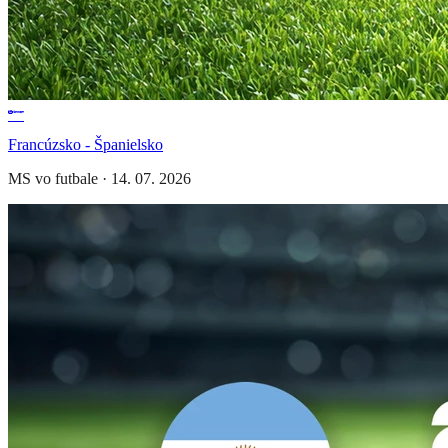
Francúzsko - Španielsko
MS vo futbale
·
14. 07. 2026