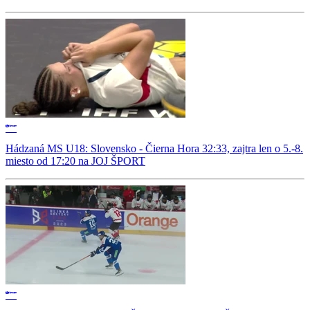
Hádzaná MS U18: Slovensko - Čierna Hora 32:33, zajtra len o 5.-8.
miesto od 17:20 na JOJ ŠPORT