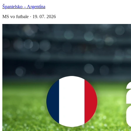
Španielsko – Argentína
MS vo futbale
·
19. 07. 2026