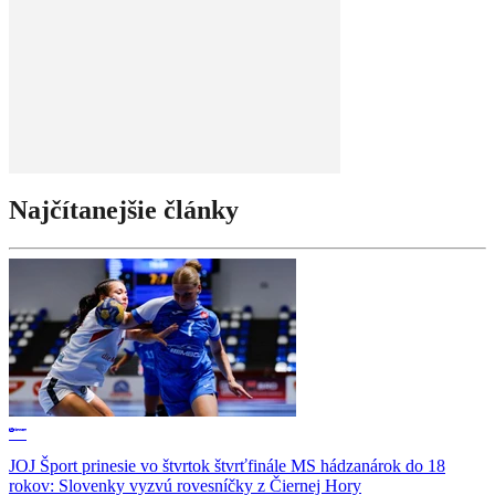
Najčítanejšie články
JOJ Šport prinesie vo štvrtok štvrťfinále MS hádzanárok do 18
rokov: Slovenky vyzvú rovesníčky z Čiernej Hory