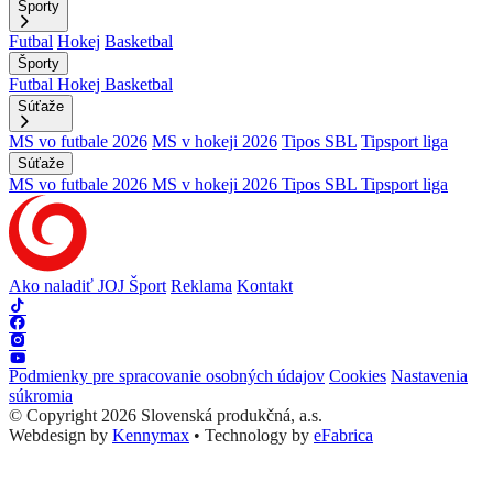
Športy
Futbal
Hokej
Basketbal
Športy
Futbal
Hokej
Basketbal
Súťaže
MS vo futbale 2026
MS v hokeji 2026
Tipos SBL
Tipsport liga
Súťaže
MS vo futbale 2026
MS v hokeji 2026
Tipos SBL
Tipsport liga
Ako naladiť JOJ Šport
Reklama
Kontakt
Podmienky pre spracovanie osobných údajov
Cookies
Nastavenia
súkromia
© Copyright 2026 Slovenská produkčná, a.s.
Webdesign by
Kennymax
•
Technology by
eFabrica