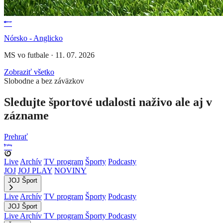
Nórsko - Anglicko
MS vo futbale
·
11. 07. 2026
Zobraziť všetko
Slobodne a bez záväzkov
Sledujte športové udalosti naživo ale aj v
zázname
Prehrať
Live
Archív
TV program
Športy
Podcasty
JOJ
JOJ PLAY
NOVINY
JOJ Šport
Live
Archív
TV program
Športy
Podcasty
JOJ Šport
Live
Archív
TV program
Športy
Podcasty