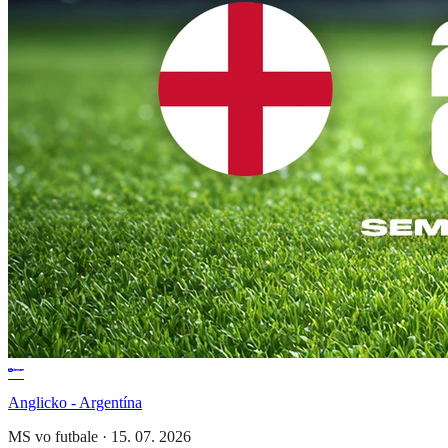
Anglicko - Argentína
MS vo futbale
·
15. 07. 2026