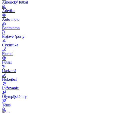
Americký futbal
Atletika
Auto-moto
Bedminton
Bojové športy
Cyklistika
Florbal
Futsal
Hádzaná
Hokejbal
Lyžovanie
Olympijské hry
Tenis