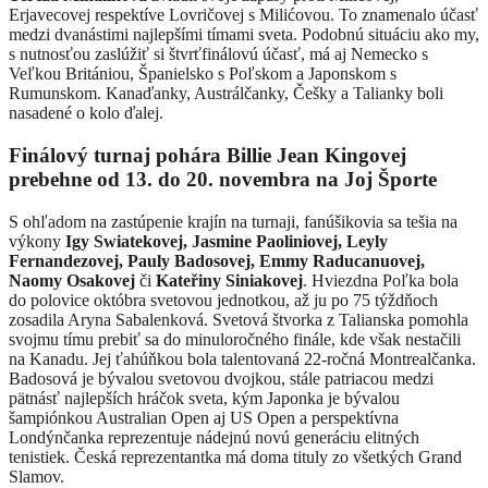
Erjavecovej respektíve Lovričovej s Milićovou. To znamenalo účasť
medzi dvanástimi najlepšími tímami sveta. Podobnú situáciu ako my,
s nutnosťou zaslúžiť si štvrťfinálovú účasť, má aj Nemecko s
Veľkou Britániou, Španielsko s Poľskom a Japonskom s
Rumunskom. Kanaďanky, Austrálčanky, Češky a Talianky boli
nasadené o kolo ďalej.
Finálový turnaj pohára Billie Jean Kingovej
prebehne od 13. do 20. novembra na Joj Športe
S ohľadom na zastúpenie krajín na turnaji, fanúšikovia sa tešia na
výkony
Igy Swiatekovej, Jasmine Paoliniovej, Leyly
Fernandezovej, Pauly Badosovej, Emmy Raducanuovej,
Naomy Osakovej
či
Kateřiny Siniakovej
. Hviezdna Poľka bola
do polovice októbra svetovou jednotkou, až ju po 75 týždňoch
zosadila Aryna Sabalenková. Svetová štvorka z Talianska pomohla
svojmu tímu prebiť sa do minuloročného finále, kde však nestačili
na Kanadu. Jej ťahúňkou bola talentovaná 22-ročná Montrealčanka.
Badosová je bývalou svetovou dvojkou, stále patriacou medzi
pätnásť najlepších hráčok sveta, kým Japonka je bývalou
šampiónkou Australian Open aj US Open a perspektívna
Londýnčanka reprezentuje nádejnú novú generáciu elitných
tenistiek. Česká reprezentantka má doma tituly zo všetkých Grand
Slamov.