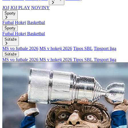
JOJ
JOJ PLAY
NOVINY
Športy
Futbal
Hokej
Basketbal
Športy
Futbal
Hokej
Basketbal
Súťaže
MS vo futbale 2026
MS v hokeji 2026
Tipos SBL
Tipsport liga
Súťaže
MS vo futbale 2026
MS v hokeji 2026
Tipos SBL
Tipsport liga