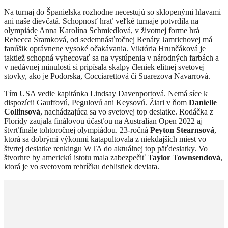
Na turnaj do Španielska rozhodne necestujú so sklopenými hlavami
ani naše dievčatá. Schopnosť hrať veľké turnaje potvrdila na
olympiáde Anna Karolína Schmiedlová, v životnej forme hrá
Rebecca Šramková, od sedemnásťročnej Renáty Jamrichovej má
fanúšik oprávnene vysoké očakávania. Viktória Hrunčáková je
taktiež schopná vyhecovať sa na vystúpenia v národných farbách a
v nedávnej minulosti si pripísala skalpy členiek elitnej svetovej
stovky, ako je Podorska, Cocciarettová či Suarezova Navarrová.
Tím USA vedie kapitánka Lindsay Davenportová. Nemá síce k
dispozícii Gauffovú, Pegulovú ani Keysovú. Žiari v ňom
Danielle
Collinsová
, nachádzajúca sa vo svetovej top desiatke. Rodáčka z
Floridy zaujala finálovou účasťou na Australian Open 2022 aj
štvrťfinále tohtoročnej olympiádou. 23-ročná
Peyton Stearnsová
,
ktorá sa dobrými výkonmi katapultovala z niekdajších miest vo
štvrtej desiatke renkingu WTA do aktuálnej top päťdesiatky. Vo
štvorhre by americkú istotu mala zabezpečiť
Taylor Townsendová
,
ktorá je vo svetovom rebríčku deblistiek deviata.