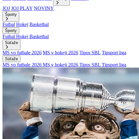
JOJ
JOJ PLAY
NOVINY
Športy
Futbal
Hokej
Basketbal
Športy
Futbal
Hokej
Basketbal
Súťaže
MS vo futbale 2026
MS v hokeji 2026
Tipos SBL
Tipsport liga
Súťaže
MS vo futbale 2026
MS v hokeji 2026
Tipos SBL
Tipsport liga