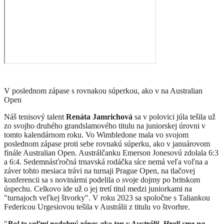
V poslednom zápase s rovnakou súperkou, ako v na Australian
Open
Náš tenisový talent
Renáta Jamrichová
sa v polovici júla tešila už
zo svojho druhého grandslamového titulu na juniorskej úrovni v
tomto kalendárnom roku. Vo Wimbledone mala vo svojom
poslednom zápase proti sebe rovnakú súperku, ako v januárovom
finále Australian Open. Austrálčanku Emerson Jonesovú zdolala 6:3
a 6:4. Sedemnásťročná trnavská rodáčka síce nemá veľa voľna a
záver tohto mesiaca trávi na turnaji Prague Open, na tlačovej
konferencii sa s novinármi podelila o svoje dojmy po britskom
úspechu. Celkovo ide už o jej tretí titul medzi juniorkami na
"turnajoch veľkej štvorky". V roku 2023 sa spoločne s Taliankou
Federicou Urgesiovou tešila v Austrálii z titulu vo štvorhre.
"
Bol to veľmi podobný zápas ako ten v Austrálii. Hrali sme na