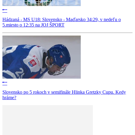
Hádzaná - MS U18: Slovensko - Maďarsko 34:29, v nedeľu o
5.miesto o 12:35 na JOJ ŠPORT
Slovensko po 5 rokoch v semifinále Hlinka Gretzky Cupu. Kedy
hráme?