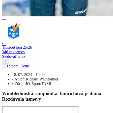
Tipsport liga 25/26
346 záznamov
Sledovať teraz
JOJ Šport
·
Tenis
18. 07. 2024 - 19:09
•
Autor:
Richard Weinfortner
•
Zdroj:
JOJŠport/TASR
Wimbledonská šampiónka Jamrichová je doma.
Rozdávala úsmevy