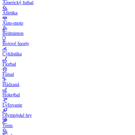
Americký futbal
Atletika
Auto-moto
Bedminton
Bojové športy
Cyklistika
Florbal
Futsal
Hádzaná
Hokejbal
Lyžovanie
Olympijské hry
Tenis