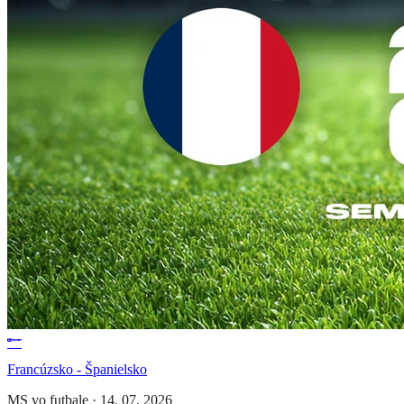
Francúzsko - Španielsko
MS vo futbale
·
14. 07. 2026