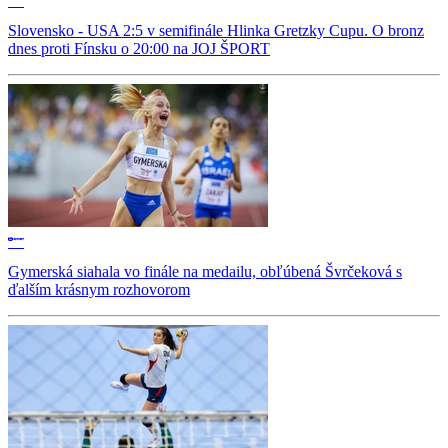
Slovensko - USA 2:5 v semifinále Hlinka Gretzky Cupu. O bronz
dnes proti Fínsku o 20:00 na JOJ ŠPORT
Gymerská siahala vo finále na medailu, obľúbená Švrčeková s
ďalším krásnym rozhovorom