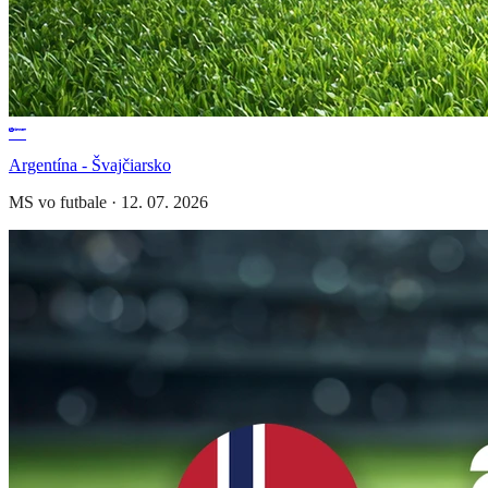
Argentína - Švajčiarsko
MS vo futbale
·
12. 07. 2026