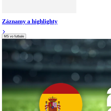
Záznamy a highlighty
MS vo futbale