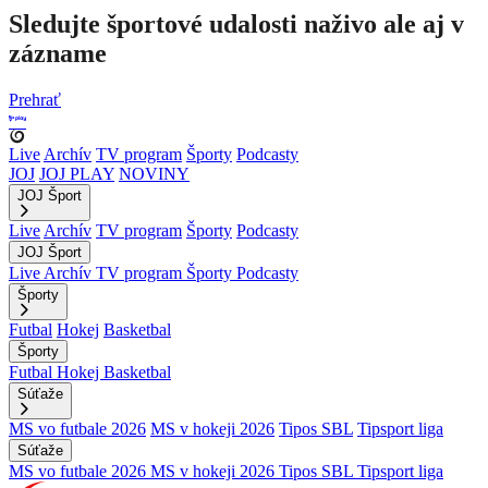
Sledujte športové udalosti naživo ale aj v
zázname
Prehrať
Live
Archív
TV program
Športy
Podcasty
JOJ
JOJ PLAY
NOVINY
JOJ Šport
Live
Archív
TV program
Športy
Podcasty
JOJ Šport
Live
Archív
TV program
Športy
Podcasty
Športy
Futbal
Hokej
Basketbal
Športy
Futbal
Hokej
Basketbal
Súťaže
MS vo futbale 2026
MS v hokeji 2026
Tipos SBL
Tipsport liga
Súťaže
MS vo futbale 2026
MS v hokeji 2026
Tipos SBL
Tipsport liga