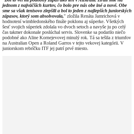
jednom z najväčších kurtov, čo bolo pre nás obe iné a nové. Obe
sme sa však tenisovo zlepšili a bol to jeden z najlepších juniorských
zápasov, ktorý som absolvovala,
" zložila Renáta Jamrichová v
hodnotení wimbledonského finále poklonu aj súperke. Všetkých
šesť svojich súperiek zdolala vo dvoch setoch a navyše ju po celý
čas takmer dokonale poslúchal servis. Slovenke sa podarilo niečo
podobné ako Aline Kornejevovej minulý rok. Tá sa tešila z triumfov
na Australian Open a Roland Garros v tejto vekovej kategórii. V
juniorskom rebríčku ITF jej patrí prvé miesto.