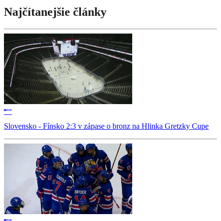
Najčítanejšie články
Slovensko - Fínsko 2:3 v zápase o bronz na Hlinka Gretzky Cupe