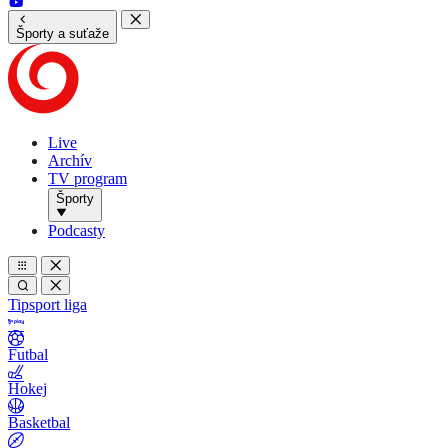
Športy a suťaže
Live
Archív
TV program
Športy
Podcasty
Tipsport liga
Futbal
Hokej
Basketbal