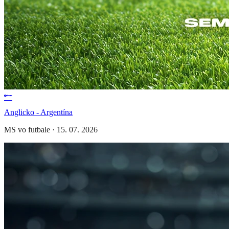
Anglicko - Argentína
MS vo futbale
·
15. 07. 2026