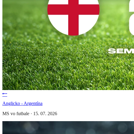
Anglicko - Argentína
MS vo futbale
·
15. 07. 2026