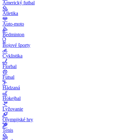
Americký futbal
Atletika
Auto-moto
Bedminton
Bojové športy
Cyklistika
Florbal
Futsal
Hádzaná
Hokejbal
Lyžovanie
Olympijské hry
Tenis