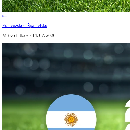
Francúzsko - Španielsko
MS vo futbale
·
14. 07. 2026