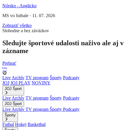
Nórsko - Anglicko
MS vo futbale
·
11. 07. 2026
Zobraziť všetko
Slobodne a bez záväzkov
Sledujte športové udalosti naživo ale aj v
zázname
Prehrať
Live
Archív
TV program
Športy
Podcasty
JOJ
JOJ PLAY
NOVINY
JOJ Šport
Live
Archív
TV program
Športy
Podcasty
JOJ Šport
Live
Archív
TV program
Športy
Podcasty
Športy
Futbal
Hokej
Basketbal