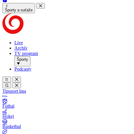
Športy a suťaže
Live
Archív
TV program
Športy
Podcasty
Tipsport liga
Futbal
Hokej
Basketbal