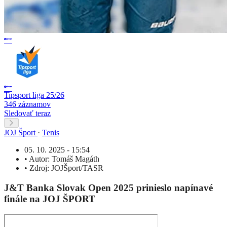
Tipsport liga 25/26
346 záznamov
Sledovať teraz
JOJ Šport
·
Tenis
05. 10. 2025 - 15:54
•
Autor:
Tomáš Magáth
•
Zdroj:
JOJŠport/TASR
J&T Banka Slovak Open 2025 prinieslo napínavé
finále na JOJ ŠPORT