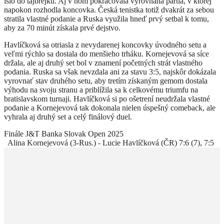
išlo do tajbrejku. Aj v ňom pokračovala vyrovnaná partia, v ktorej
napokon rozhodla koncovka. Česká tenistka totiž dvakrát za sebou
stratila vlastné podanie a Ruska využila hneď prvý setbal k tomu,
aby za 70 minút získala prvé dejstvo.
Havlíčková sa otriasla z nevydarenej koncovky úvodného setu a
veľmi rýchlo sa dostala do menšieho trháku. Kornejevová sa síce
držala, ale aj druhý set bol v znamení početných strát vlastného
podania. Ruska sa však nevzdala ani za stavu 3:5, najskôr dokázala
vyrovnať stav druhého setu, aby tretím získaným gemom dostala
výhodu na svoju stranu a priblížila sa k celkovému triumfu na
bratislavskom turnaji. Havlíčková si po ošetrení neudržala vlastné
podanie a Kornejevová tak dokonala nielen úspešný comeback, ale
vyhrala aj druhý set a celý finálový duel.
Finále J&T Banka Slovak Open 2025
Alina Kornejevová (3-Rus.) - Lucie Havlíčková (ČR) 7:6 (7), 7:5