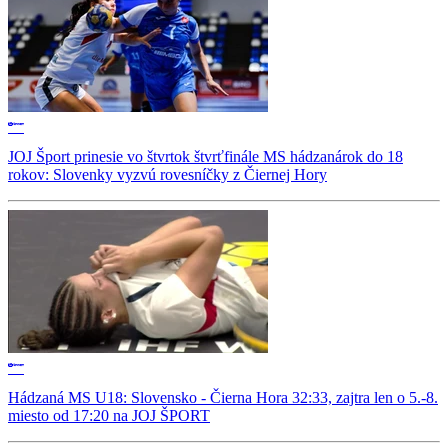
JOJ Šport prinesie vo štvrtok štvrťfinále MS hádzanárok do 18
rokov: Slovenky vyzvú rovesníčky z Čiernej Hory
Hádzaná MS U18: Slovensko - Čierna Hora 32:33, zajtra len o 5.-8.
miesto od 17:20 na JOJ ŠPORT