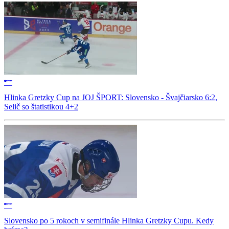
Hlinka Gretzky Cup na JOJ ŠPORT: Slovensko - Švajčiarsko 6:2,
Selič so štatistikou 4+2
Slovensko po 5 rokoch v semifinále Hlinka Gretzky Cupu. Kedy