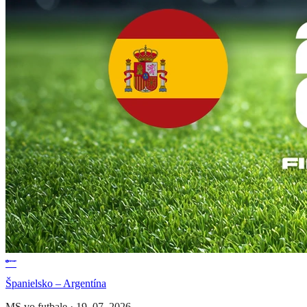
Španielsko – Argentína
MS vo futbale
·
19. 07. 2026