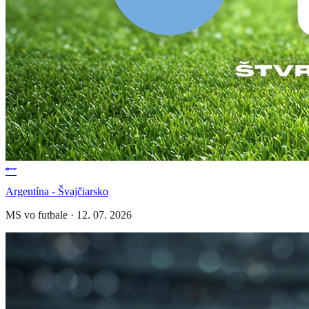
Argentína - Švajčiarsko
MS vo futbale
·
12. 07. 2026