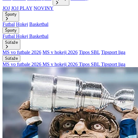
JOJ
JOJ PLAY
NOVINY
Športy
Futbal
Hokej
Basketbal
Športy
Futbal
Hokej
Basketbal
Súťaže
MS vo futbale 2026
MS v hokeji 2026
Tipos SBL
Tipsport liga
Súťaže
MS vo futbale 2026
MS v hokeji 2026
Tipos SBL
Tipsport liga