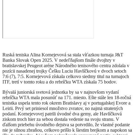
Ruská teniska Alina Kornejevová sa stala víťazkou turnaja J&T
Banka Slovak Open 2025. V nedeľňajšom finále dvojhry v
bratislavskej Peugeot aréne Národného tenisového centra zdolala v
pozícii nasadenej trojky Češku Luciu Havlíčkovú v dvoch setoch
7:6 (7), 7:5. Kornejevová získala celkovo siedmy titul na turnajoch
ITF, tretí v tomto roku a do rebríčku WTA získala 75 bodov.
Bývalá juniorská svetová jednotka by sa v najnovšom vydaní
rebríčka WTA mala posunúť na 171. miesto. Ešte stále len 18-ročná
tenistka uspela tento rok okrem Bratislavy aj v portugalskej Evore a
Leirii. Prvý set priniesol množstvo zvratov, no najmä stratených
podaní. Kornejevovej patrili úvodné dva gemy, ale Havlíčková
ziskom troch hier za sebou dostala vedenie na svoju stranu. V
ďalšom priebehu úvodného dejstva sa potvrdilo, že vlastné podanie
nie je silnou zbraňou, celkovo prišlo k šiestim brejkom a napokon sa