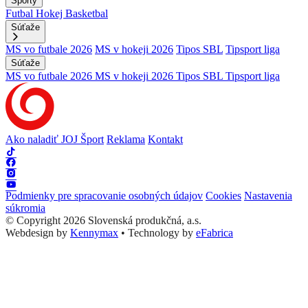
Športy
Futbal
Hokej
Basketbal
Súťaže
MS vo futbale 2026
MS v hokeji 2026
Tipos SBL
Tipsport liga
Súťaže
MS vo futbale 2026
MS v hokeji 2026
Tipos SBL
Tipsport liga
Ako naladiť JOJ Šport
Reklama
Kontakt
Podmienky pre spracovanie osobných údajov
Cookies
Nastavenia
súkromia
© Copyright 2026 Slovenská produkčná, a.s.
Webdesign by
Kennymax
•
Technology by
eFabrica