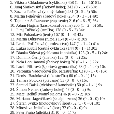
5. Viktória Chladoňová (cyklistika) 458 (1 - 12 - 16) 81x
6. Juraj Slafkovský (ľadový hokej) 342 (0 - 1 - 8) 69x
7. Zuzana Paňková (vodný slalom) 281 (0 - 5 - 5) 56x
8. Martin Fehérváry (ľadový hokej) 234 (0 - 3 - 3) 49x
9. Tajmuraz Salkazanov (zápasenie) 216 (0 - 6 - 5) 36x
10. Adam Hagara (krasokorčuľovanie) 205 (1 - 2 - 5) 50x
11. Juraj Tužinský (streľba) 178 (0 - 5 - 3) 34x
12. Mia Pohánková (tenis) 167 (0 - 1 - 4) 43x
13. Martin Dúbravka (futbal) 154 (0 - 0 - 4) 30x
14. Lenka Poláčková (horolezectvo) 147 (1 - 1 - 2) 41x
15. Lukáš Kubiš (cestná cyklistika) 144 (0 - 1 - 1) 30x
16. Bianka Sidová (rýchlostná kanoistika) 123 (0 - 5 - 1) 24x
17. Dominik Černý (atletika) 122 (0 - 0 - 2) 25x
18. Nela Lopušanová (ľadový hokej) 76 (0 - 1 - 1) 22x
19. Lucia Piliarová (športová gymnastika) 73 (1 - 1 - 0) 16x
20. Veronika Vadovičová (šp. parastreľba) 63 (0 - 1 - 0) 16x
21. Denisa Baránková (lukostreľba) 60 (0 - 0 - 1) 15x
22. Tamara Potocká (plávanie) 53 (0 - 0 - 0) 16x
23. Samuel Baláž (rýchlostná kanoistika) 50 (0 - 1 - 1) 9x
24. Šimon Nemec (ľadový hokej) 47 (0 - 0 - 2) 9x
25. Matej Beňuš (vodný slalom) 46 (0 - 0 - 2) 10x
26. Marianna Jagerčíková (skialpinizmus) 36 (0 - 0 - 0) 10x
27. Štefan Svitko (motocyklový šport) 32 (1 - 0 - 0) 10x
28. Miroslava Jedináková (box) 32 (0 - 0 - 0) 9x
29. Peter Fraňo (atletika) 31 (0 - 0 - 1) 7x