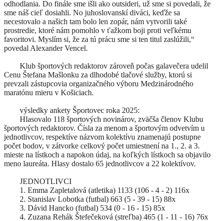
odhodlania. Do finále sme išli ako outsideri, už sme si povedali, že
sme náš cieľ dosiahli. No juhoslovanskí diváci, keďže sa
necestovalo a našich tam bolo len zopár, nám vytvorili také
prostredie, ktoré nám pomohlo v ťažkom boji proti veľkému
favoritovi. Myslím si, že za tú prácu sme si ten titul zaslúžili,“
povedal Alexander Vencel.
Klub športových redaktorov zároveň počas galavečera udelil
Cenu Štefana Mašlonku za dlhodobé tlačové služby, ktorú si
prevzali zástupcovia organizačného výboru Medzinárodného
maratónu mieru v Košiciach.
výsledky ankety Športovec roka 2025:
Hlasovalo 118 športových novinárov, zväčša členov Klubu
športových redaktorov. Čísla za menom a športovým odvetvím u
jednotlivcov, respektíve názvom kolektívu znamenajú postupne
počet bodov, v zátvorke celkový počet umiestnení na 1., 2. a 3.
mieste na lístkoch a napokon údaj, na koľkých lístkoch sa objavilo
meno laureáta. Hlasy dostalo 65 jednotlivcov a 22 kolektívov.
JEDNOTLIVCI
1. Emma Zapletalová (atletika) 1133 (106 - 4 - 2) 116x
2. Stanislav Lobotka (futbal) 663 (5 - 39 - 15) 88x
3. Dávid Hancko (futbal) 534 (0 - 16 - 15) 85x
4. Zuzana Rehák Štefečeková (streľba) 465 (1 - 11 - 16) 76x