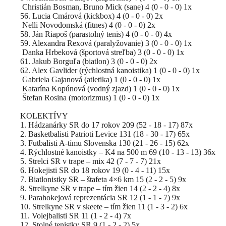
Christián Bosman, Bruno Mick (sane) 4 (0 - 0 - 0) 1x
56. Lucia Cmárová (kickbox) 4 (0 - 0 - 0) 2x
Nelli Novodomská (fitnes) 4 (0 - 0 - 0) 2x
58. Ján Riapoš (parastolný tenis) 4 (0 - 0 - 0) 4x
59. Alexandra Rexová (paralyžovanie) 3 (0 - 0 - 0) 1x
Danka Hrbeková (športová streľba) 3 (0 - 0 - 0) 1x
61. Jakub Borguľa (biatlon) 3 (0 - 0 - 0) 2x
62. Alex Gavlider (rýchlostná kanoistika) 1 (0 - 0 - 0) 1x
Gabriela Gajanová (atletika) 1 (0 - 0 - 0) 1x
Katarína Kopúnová (vodný zjazd) 1 (0 - 0 - 0) 1x
Štefan Rosina (motorizmus) 1 (0 - 0 - 0) 1x
KOLEKTÍVY
1. Hádzanárky SR do 17 rokov 209 (52 - 18 - 17) 87x
2. Basketbalisti Patrioti Levice 131 (18 - 30 - 17) 65x
3. Futbalisti A‑tímu Slovenska 130 (21 - 26 - 15) 62x
4. Rýchlostné kanoistky – K4 na 500 m 69 (10 - 13 - 13) 36x
5. Strelci SR v trape – mix 42 (7 - 7 - 7) 21x
6. Hokejisti SR do 18 rokov 19 (0 - 4 - 11) 15x
7. Biatlonistky SR – štafeta 4×6 km 15 (2 - 2 - 5) 9x
8. Strelkyne SR v trape – tím žien 14 (2 - 2 - 4) 8x
9. Parahokejová reprezentácia SR 12 (1 - 1 - 7) 9x
10. Strelkyne SR v skeete – tím žien 11 (1 - 3 - 2) 6x
11. Volejbalisti SR 11 (1 - 2 - 4) 7x
12. Stolné tenistky SR 9 (1 - 2 - 2) 5x