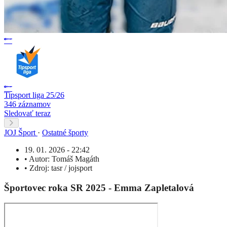
Tipsport liga 25/26
346 záznamov
Sledovať teraz
JOJ Šport
·
Ostatné športy
19. 01. 2026 - 22:42
•
Autor:
Tomáš Magáth
•
Zdroj:
tasr / jojsport
Športovec roka SR 2025 - Emma Zapletalová