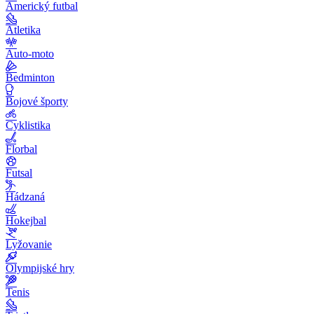
Americký futbal
Atletika
Auto-moto
Bedminton
Bojové športy
Cyklistika
Florbal
Futsal
Hádzaná
Hokejbal
Lyžovanie
Olympijské hry
Tenis