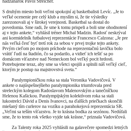
hádzanárok Pavol Streicher.
S druhým miesto boli veľmi spokojní aj basketbalisti Levíc. „Je to
veľké ocenenie pre celý klub a myslím si, že tie výsledky
zarezonovali aj v širokej verejnosti. Basketbal sa dostal do
povedomia. Sme radi, že sme k tomu prispeli a boli sme ohodnotení
aj v tejto ankete,“ vyhlásil tréner Michal Madzin. Radosť neskrýval
ani kormidelník futbalovej reprezentácie Francesco Calzona: „Je pre
nás veľká česť byť tretí rok za sebou v prvej trojke tejto ankety.
Prvým cieľom po mojom príchode na reprezentačnú lavičku bolo
vrátiť ľudí na štadión, čo sa podarilo, a vidieť ich tešiť sa po
domácom víťazstve nad Nemeckom bol veľký pocit hrdosti.
Potrebujeme teraz, aby sme sa všetci spojili a splnili náš veľký cieľ,
ktorým je postup na majstrovstvá sveta.“
Paralympioničkou roka sa stala Veronika Vadovičová. V
ankete o najúspešnejšieho paralympionika triumfovala pred
streleckým kolegom Radoslavom Malenovským a tanečníčkou
Helenou Kašickou. Paralympijským kolektívom roka sa stali
lukostrelci Dávid a Denis Ivanovci, na ďalších priečkach skončili
miešaný tím curlerov na vozíku a parahokejová reprezentácia SR.
„Veľmi sa teším víťazstvu. Je to krásna bodka za sezónou. Nedúfali
sme, že to tento rok všetko vyjde tak krásne,“ priznala Vadovičová.
Za Talenty roka 2025 vyhlásili na galavečere spomedzi letných