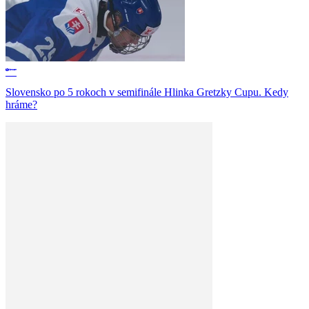
Slovensko po 5 rokoch v semifinále Hlinka Gretzky Cupu. Kedy
hráme?