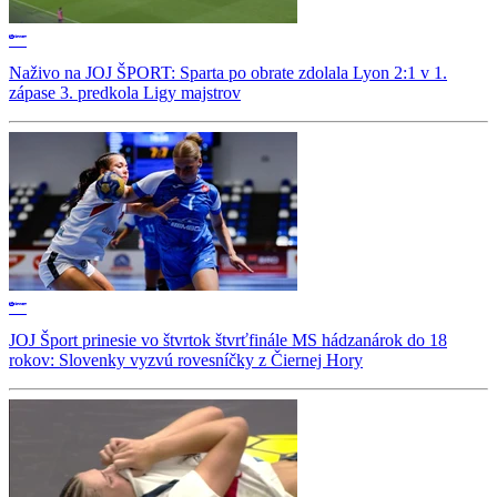
Naživo na JOJ ŠPORT: Sparta po obrate zdolala Lyon 2:1 v 1.
zápase 3. predkola Ligy majstrov
JOJ Šport prinesie vo štvrtok štvrťfinále MS hádzanárok do 18
rokov: Slovenky vyzvú rovesníčky z Čiernej Hory