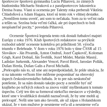
športovcov športovú gymnastku Luciu Piliarovú, zo zimných
biatlonistku Michaelu Strakovú a z parašportovcov lukostrelca
Denisa Ivana. Vlani si ocenenia pre Talenty roka preberali Viktória
Chladoňová a Adam Hagara, ktorí sú tento rok v elitnej desiatke.
„Nemôžem tomu uveriť, ani som to nečakala. Som za to veľmi rada
a teším sa. Sezóna bola veľmi ťažká, ale pri úspechoch to boli
neopísateľné pocity,“ povedala Piliarová.
Ocenenie Športová legenda tento rok dostali futbaloví majstri
Európy z roku 1976. Klub športových redaktorov sa prvýkrát
rozhodol udeliť ocenenie kolektívu pri príležitosti 50. výročia
triumfu v Belehrade. V ňom v roku 1976 bolo v tíme ČSSR až 15
Slovákov - Ján Pivarník, Anton Ondruš, Jozef Čapkovič, Koloman
Gögh, Karol Dobiaš, Ján Švehlík, Jozef Móder, Marián Masný,
Ladislav Jurkemik, Alexander Vencel, Pavol Biroš, Jaroslav Pollák,
Dušan Herda, Dušan Galis a Pavol Michalík.
„Prekvapilo nás to, už sme ani nepredpokladali, že príde situácia, že
si na takomto veľkom fóre môžeme pospomínať na obrovský
úspech československého futbalu. Je to pre nás neskutočné
potešenie, že sa nám dostalo takejto pocty a nemôže byť nič
krajšieho po toľkých rokoch sa znovu vrátiť myšlienkami k tomuto
úspechu. Celý ten tím sa formoval niekoľko mesiacov a výsledky,
ktoré sme v kvalifikácii dosiahli naznačovali, že by sme mohli aj
prekvapiť. Nešli sme tam ako favoriti, ale už zápas s Holandskom
ukázal, že v tom mužstve je nesmierne veľa síl a nesmierne veľa