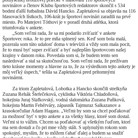
novinárov a členov Klubu športových redaktorov skončil s 534
bodmi ďalší futbalista Dávid Hancko. Zapletalová sa objavila na 116
hlasovacích lístkoch, 106-krát ju športoví novinári zaradili na prvé
miesto. Po Matejovi Tóthovi je v poradí druhá atlétka, ktorá
triumfovala v ankete.
„Som veľmi rada, že sa mi podarilo zvíťaziť v ankete
Športovec roka. Je to pre mňa splnený sen. Keď som bola malá,
pozerala som túto udalosť doma v televízii a vždy som mala pocit,
že to musí byť super zvíťaziť a byť najlepším športovcom našej
krajiny v danom roku. Povedala som si, že budem tento sen
nasledovať a stal sa skutočnosťou. Som veľmi rada, že prežívam
tieto krásne momenty a hlavne za to, že za výsledkom tejto ankety je
môj veľký úspech,“ tešila sa Zapletalová pred prítomnými
novinármi.
Za triom Zapletalová, Lobotka a Hancko skončili strelkyňa
Zuzana Rehák Štefečeková, cyklistka Viktória Chladoňová,
hokejista Juraj Slafkovský, vodná slalomárka Zuzana Paňková,
hokejista Martin Fehérváry, zápasník Tajmuraz Salkazanov a
krasokorčuliar Adam Hagara. „Veľmi by som sa chcel poďakovať
za možnosť byť v tejto ankete a za všetky hlasy, ktoré som dostal.
Veľmi si to vážim. Chcem sa poďakovať aj všetkým ľuďom, ktorí
ma sem dostali a čo pri mne vždy stáli. S uplynulým rokom som
spokojný, myslím, že to môžem ťahať ďalej a budem sa snažiť