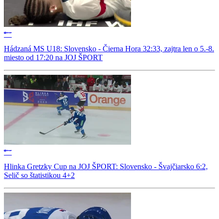
Hádzaná MS U18: Slovensko - Čierna Hora 32:33, zajtra len o 5.-8.
miesto od 17:20 na JOJ ŠPORT
Hlinka Gretzky Cup na JOJ ŠPORT: Slovensko - Švajčiarsko 6:2,
Selič so štatistikou 4+2