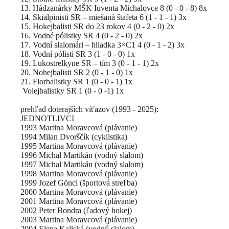
13. Hádzanárky MŠK Iuventa Michalovce 8 (0 - 0 - 8) 8x
14. Skialpinisti SR – miešaná štafeta 6 (1 - 1 - 1) 3x
15. Hokejbalisti SR do 23 rokov 4 (0 - 2 - 0) 2x
16. Vodné pólistky SR 4 (0 - 2 - 0) 2x
17. Vodní slalomári – hliadka 3×C1 4 (0 - 1 - 2) 3x
18. Vodní pólisti SR 3 (1 - 0 - 0) 1x
19. Lukostrelkyne SR – tím 3 (0 - 1 - 1) 2x
20. Nohejbalisti SR 2 (0 - 1 - 0) 1x
21. Florbalistky SR 1 (0 - 0 - 1) 1x
Volejbalistky SR 1 (0 - 0 -1) 1x
prehľad doterajších víťazov (1993 - 2025):
JEDNOTLIVCI
1993 Martina Moravcová (plávanie)
1994 Milan Dvorščík (cyklistika)
1995 Martina Moravcová (plávanie)
1996 Michal Martikán (vodný slalom)
1997 Michal Martikán (vodný slalom)
1998 Martina Moravcová (plávanie)
1999 Jozef Gönci (športová streľba)
2000 Martina Moravcová (plávanie)
2001 Martina Moravcová (plávanie)
2002 Peter Bondra (ľadový hokej)
2003 Martina Moravcová (plávanie)
2004 Elena Kaliská (vodný slalom)