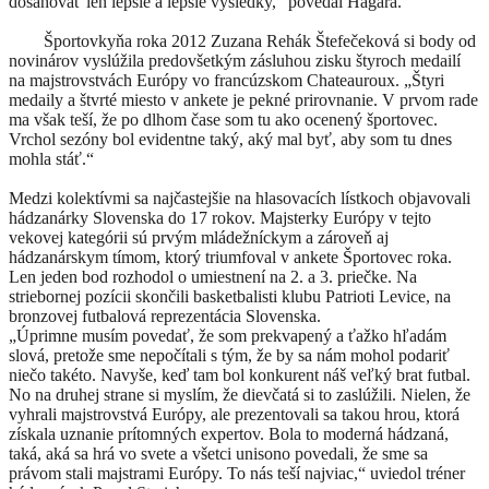
dosahovať len lepšie a lepšie výsledky,“ povedal Hagara.
Športovkyňa roka 2012 Zuzana Rehák Štefečeková si body od
novinárov vyslúžila predovšetkým zásluhou zisku štyroch medailí
na majstrovstvách Európy vo francúzskom Chateauroux. „Štyri
medaily a štvrté miesto v ankete je pekné prirovnanie. V prvom rade
ma však teší, že po dlhom čase som tu ako ocenený športovec.
Vrchol sezóny bol evidentne taký, aký mal byť, aby som tu dnes
mohla stáť.“
Medzi kolektívmi sa najčastejšie na hlasovacích lístkoch objavovali
hádzanárky Slovenska do 17 rokov. Majsterky Európy v tejto
vekovej kategórii sú prvým mládežníckym a zároveň aj
hádzanárskym tímom, ktorý triumfoval v ankete Športovec roka.
Len jeden bod rozhodol o umiestnení na 2. a 3. priečke. Na
striebornej pozícii skončili basketbalisti klubu Patrioti Levice, na
bronzovej futbalová reprezentácia Slovenska.
„Úprimne musím povedať, že som prekvapený a ťažko hľadám
slová, pretože sme nepočítali s tým, že by sa nám mohol podariť
niečo takéto. Navyše, keď tam bol konkurent náš veľký brat futbal.
No na druhej strane si myslím, že dievčatá si to zaslúžili. Nielen, že
vyhrali majstrovstvá Európy, ale prezentovali sa takou hrou, ktorá
získala uznanie prítomných expertov. Bola to moderná hádzaná,
taká, aká sa hrá vo svete a všetci unisono povedali, že sme sa
právom stali majstrami Európy. To nás teší najviac,“ uviedol tréner