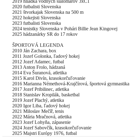
2019 hliadka vodných slalomárov 3xC1
2020 futbalisti Slovenska
2021 štvorkajak Slovenska na 500 m
2022 hokejisti Slovenska
2023 futbalisti Slovenska
2024 tenistky Slovenska v Pohári Billie Jean Kingovej
2025 hádzanárky SR do 17 rokov
ŠPORTOVÁ LEGENDA
2010 Ján Zachara, box
2011 Jozef Golonka, ľadový hokej
2012 Jozef Adamec, futbal
2013 Anton Frolo, hádzaná
2014 Eva Šuranová, atletika
2015 Karol Divín, krasokorčuľovanie
2016 Marianna Némethová-Krajčírová, športová gymnastika
2017 Jozef Pribilinec, atletika
2018 Stanislav Kropilák, basketbal
2019 Jozef Plachý, atletika
2020 Igor Liba, ľadový hokej
2021 Miloslav Mečíř, tenis
2022 Mária Mračnová, atletika
2023 Jozef Lohyňa, zápasenie
2024 Jozef Sabovčík, krasokorčuľovanie
2025 Majstri Európy 1976, futbal