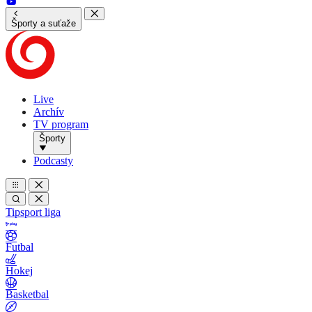
Športy a suťaže
Live
Archív
TV program
Športy
Podcasty
Tipsport liga
Futbal
Hokej
Basketbal