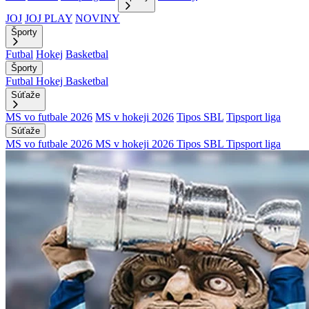
JOJ
JOJ PLAY
NOVINY
Športy
Futbal
Hokej
Basketbal
Športy
Futbal
Hokej
Basketbal
Súťaže
MS vo futbale 2026
MS v hokeji 2026
Tipos SBL
Tipsport liga
Súťaže
MS vo futbale 2026
MS v hokeji 2026
Tipos SBL
Tipsport liga