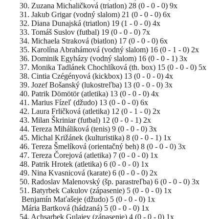
30. Zuzana Michaličková (triatlon) 28 (0 - 0 - 0) 9x
31. Jakub Grigar (vodný slalom) 21 (0 - 0 - 0) 6x
32. Diana Dunajská (triatlon) 19 (1 - 0 - 0) 4x
33. Tomáš Suslov (futbal) 19 (0 - 0 - 0) 7x
34. Michaela Straková (biatlon) 17 (0 - 0 - 0) 6x
35. Karolína Abrahámová (vodný slalom) 16 (0 - 1 - 0) 2x
36. Dominik Egyházy (vodný slalom) 16 (0 - 0 - 1) 3x
37. Monika Tadlánek Chochlíková (th. box) 15 (0 - 0 - 0) 5x
38. Cintia Czégényová (kickbox) 13 (0 - 0 - 0) 4x
39. Jozef Bošanský (lukostreľba) 13 (0 - 0 - 0) 3x
40. Patrik Dömötör (atletika) 13 (0 - 0 - 0) 4x
41. Marius Fízeľ (džudo) 13 (0 - 0 - 0) 6x
42. Laura Frličková (atletika) 12 (0 - 1 - 0) 2x
43. Milan Škriniar (futbal) 12 (0 - 0 - 1) 2x
44. Tereza Miháliková (tenis) 9 (0 - 0 - 0) 3x
45. Michal Križánek (kulturistika) 8 (0 - 0 - 1) 1x
46. Tereza Šmelíková (orientačný beh) 8 (0 - 0 - 0) 3x
47. Tereza Čorejová (atletika) 7 (0 - 0 - 0) 1x
48. Patrik Hrotek (atletika) 6 (0 - 0 - 0) 1x
49. Nina Kvasnicová (karate) 6 (0 - 0 - 0) 2x
50. Radoslav Malenovský (šp. parastreľba) 6 (0 - 0 - 0) 3x
51. Batyrbek Cakulov (zápasenie) 5 (0 - 0 - 0) 1x
Benjamín Maťašeje (džudo) 5 (0 - 0 - 0) 1x
Mária Bartková (hádzaná) 5 (0 - 0 - 0) 1x
54. Achsarbek Gulajev (zápasenie) 4 (0 - 0 - 0) 1x