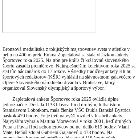
Bronzová medailistka z tokijských majstrovstiev sveta v atletike v
behu na 400 m prek. Emma Zapletalová sa stala víťazkou ankety
Športovec roka 2025. Na trón pre kráľa či kráľovnú slovenského
športu zasadla premiérovo. Najúspešnejším kolektívom roka 2025 sa
stal tím hádzanárok do 17 rokov. Výsledky tradičnej ankety Klubu
športových redaktorov (KŠR) vyhlásili na slávnostnom galavečere v
Opere Slovenského národného divadla v Bratislave, ktorý
organizoval Slovenský olympijský a športový výbor.
Zapletalová anketu Športovec roka 2025 ovládla úplne
jednoznačne. Dostala 1133 hlasov. Pred druhým, futbalistom
Stanislavom Lobotkom, mala členka VŠC Dukla Banská Bystrica
náskok 470 bodov, čo je tretí najvyšší rozdiel v histórii ankety.
Najvyšším vyhrala Martina Moravcová v roku 2001, keď druhých
Petra a Pavla Hochschornerovcov od nej delilo 619 bodov. Vlani
Matej Beňuš zdolal Gabrielu Gajanovú o 478 bodov. Na
pomyselnej bronzovej priečke v hlasovaní 118 športových