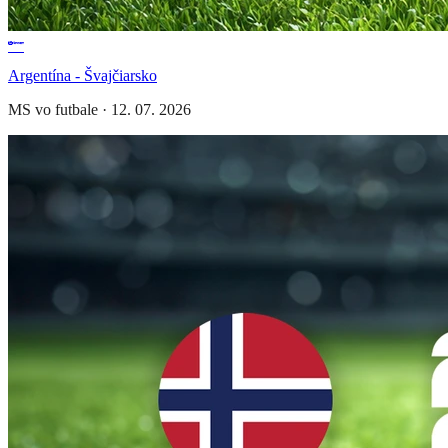
Argentína - Švajčiarsko
MS vo futbale
·
12. 07. 2026