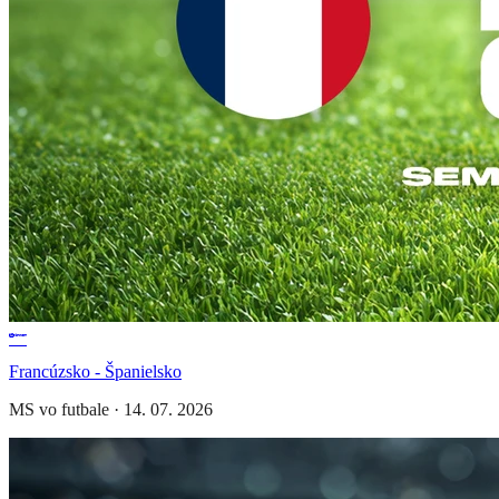
Francúzsko - Španielsko
MS vo futbale
·
14. 07. 2026