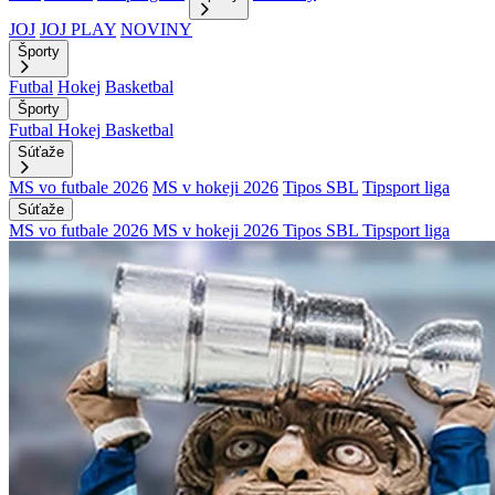
JOJ
JOJ PLAY
NOVINY
Športy
Futbal
Hokej
Basketbal
Športy
Futbal
Hokej
Basketbal
Súťaže
MS vo futbale 2026
MS v hokeji 2026
Tipos SBL
Tipsport liga
Súťaže
MS vo futbale 2026
MS v hokeji 2026
Tipos SBL
Tipsport liga