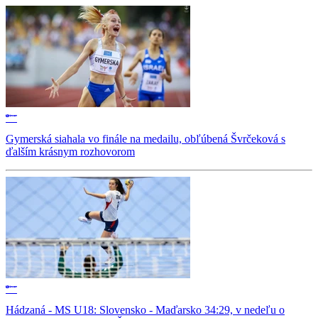
Gymerská siahala vo finále na medailu, obľúbená Švrčeková s
ďalším krásnym rozhovorom
Hádzaná - MS U18: Slovensko - Maďarsko 34:29, v nedeľu o