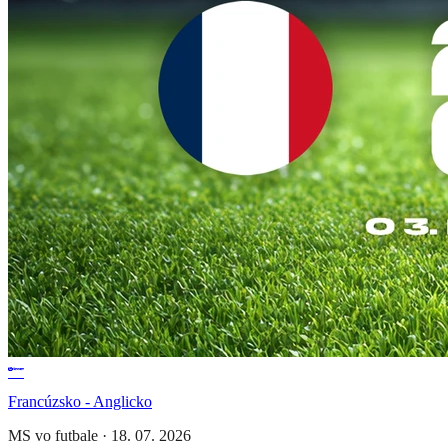
Francúzsko - Anglicko
MS vo futbale
·
18. 07. 2026