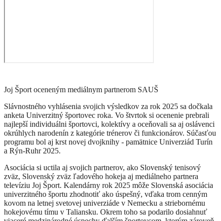
Joj Šport oceneným mediálnym partnerom SAUŠ
Slávnostného vyhlásenia svojich výsledkov za rok 2025 sa dočkala
anketa Univerzitný športovec roka. Vo štvrtok si ocenenie prebrali
najlepší individuálni športovci, kolektívy a oceňovali sa aj oslávenci
okrúhlych narodenín z kategórie trénerov či funkcionárov. Súčasťou
programu bol aj krst novej dvojknihy - pamätnice Univerziád Turín
a Rýn-Ruhr 2025.
Asociácia si uctila aj svojich partnerov, ako Slovenský tenisový
zväz, Slovenský zväz ľadového hokeja aj mediálneho partnera
televíziu Joj Šport. Kalendárny rok 2025 môže Slovenská asociácia
univerzitného športu zhodnotiť ako úspešný, vďaka trom cenným
kovom na letnej svetovej univerziáde v Nemecku a striebornému
hokejovému tímu v Taliansku. Okrem toho sa podarilo dosiahnuť
viaceré medzinárodné úspechy ďalším športovcom, ktorým zároveň