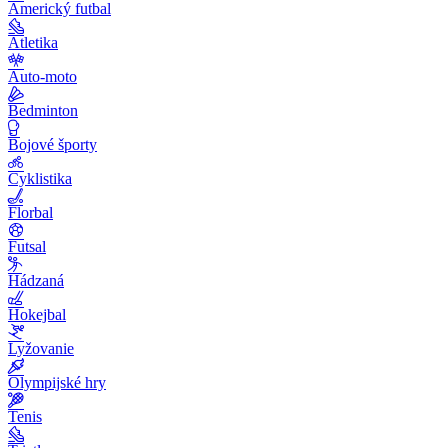
Americký futbal
Atletika
Auto-moto
Bedminton
Bojové športy
Cyklistika
Florbal
Futsal
Hádzaná
Hokejbal
Lyžovanie
Olympijské hry
Tenis