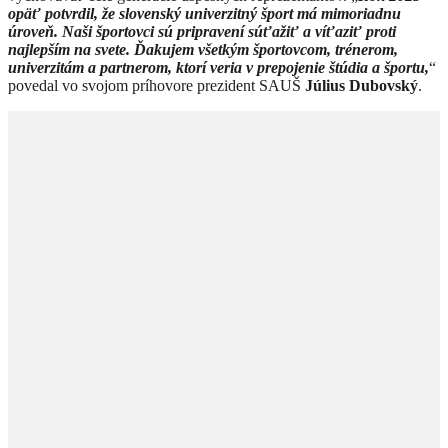
opäť potvrdil, že slovenský univerzitný šport má mimoriadnu
úroveň. Naši športovci sú pripravení súťažiť a víťaziť proti
najlepším na svete. Ďakujem všetkým športovcom, trénerom,
univerzitám a partnerom, ktorí veria v prepojenie štúdia a športu,
“
povedal vo svojom príhovore prezident SAUŠ
Július Dubovský
.