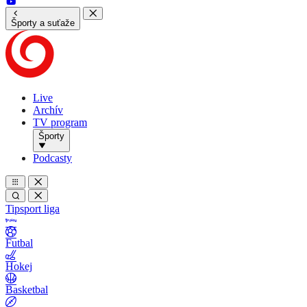
Športy a suťaže
Live
Archív
TV program
Športy
Podcasty
Tipsport liga
Futbal
Hokej
Basketbal