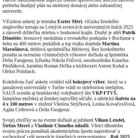
prebieha študijný plán na niektorej domácej alebo zahraničnej
univerzite.
Víťazkou ankety je tenistka
Eszter Méri
, víťazka ženského
singlového turnaja na Letných svetových univerzitných hrách 2025
a zároveň držiteľka striebra v hodnotení krajín. Druhý je atlét
Patrik
Dömötör
, bronzový medailista z rovnakého podujatia v Bochume z
behu na 400 metrov prekážok a top trojku doplnila
Martina
Marušinová
, deblová spoluhráčka Mériovej. Bez konkrétneho
poradia sa ocenenia výnimočných výkonov dočkala aj šprintérka
Delia Farajpour, lyžiarka Nikola Fričová, snoubordistka Katarína
Pitoňáková, karatista Roman Hrčka a kickboxeri Antoni Kuhal a
Oleksi Poluliach.
Kolektívnu časť ankety ovládol náš
hokejový výber
, ktorý sa z
januárovej univerziády v Turíne vrátil so striebornou medailou.
SAUŠ ocenila aj bratislavský volejbalový tím
VKP FTVŠ
,
šampióna mužskej aj ženskej najvyššej súťaže, a atletickú
štafetu na
4 x 100 metrov
v zložení Viktória Strýčková, Lenka Kovačovičová,
Agáta Cellerová a Delia Farajpour.
Svojej chvíľky sa na evente dočkali aj jubilanti
Viliam Lendel,
Štefan Mereš
a
Vladimír Chmelko mladší
. Všetci dlhodobo
svojou prácou pomáhali akademickému športu napredovať a
vychovávať celé generácie úspešných reprezentantov. „
Rok 2025