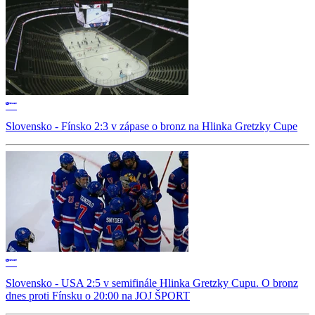
Slovensko - Fínsko 2:3 v zápase o bronz na Hlinka Gretzky Cupe
Slovensko - USA 2:5 v semifinále Hlinka Gretzky Cupu. O bronz
dnes proti Fínsku o 20:00 na JOJ ŠPORT