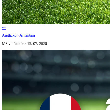
Anglicko - Argentína
MS vo futbale
·
15. 07. 2026