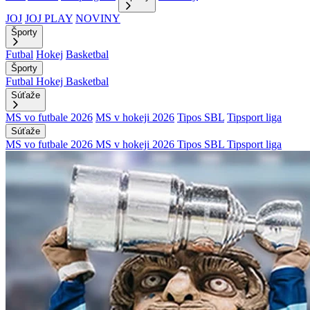
JOJ
JOJ PLAY
NOVINY
Športy
Futbal
Hokej
Basketbal
Športy
Futbal
Hokej
Basketbal
Súťaže
MS vo futbale 2026
MS v hokeji 2026
Tipos SBL
Tipsport liga
Súťaže
MS vo futbale 2026
MS v hokeji 2026
Tipos SBL
Tipsport liga