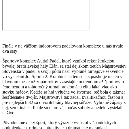
Finále v najväčšom indoorovom padelovom komplexe u nás trvalo
dva sety
Športový komplex Aurial Padel, ktorý vznikol rekonštrukciou
bývalej bratislavskej haly Elán, sa stal dejiskom tretích Majstrovstiev
Slovenska v padeli a svoju pôdu našli vybrané turnajové sekvencie
vo vysielaní Joj Športu 2. Kombinácia tenisu a squashu je nielen v
hlavnom meste už zopár rokov vzrastajúcim trendom až športovým
fenoménom a tohtoročný turnaj pre domácu elitu lákal viac ako
stovku hráčov. Keďže sa hrá výlučne vo štvorhre, reč bola o takmer
šesťdesiatke dvojíc. Majstrovstvá tak začali kvalifikačnou časťou a
pre najlepších 32 sa otvorili brány hlavnej súťaže. Vybrané zápasy z
nej, semifinále a finále sme pre vás počas soboty a nedele vysielali
naživo.
Pôvodne mexický šport, ktorý výrazne vyrástol v španielskych
podmienkach, priniesol atraktívne a dramatické merania síl.