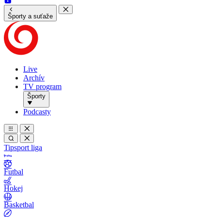
Športy a suťaže
Live
Archív
TV program
Športy
Podcasty
Tipsport liga
Futbal
Hokej
Basketbal