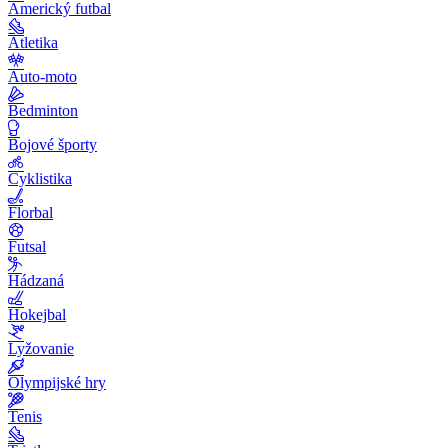
Americký futbal
Atletika
Auto-moto
Bedminton
Bojové športy
Cyklistika
Florbal
Futsal
Hádzaná
Hokejbal
Lyžovanie
Olympijské hry
Tenis