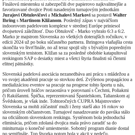
Finálovú miestenku si zabezpečili dve papierovo najkvalitnejšie a
favorizované dvojice Proti nasadeným turnajovým jednotkám
Jurajovi Obtulovičovi
a
Michalovi Markovi
sa postavil
Walter
Ihring
s
Martinom Kližanom
. Posledný zápas v najväčšom
indoorovom padelovom komplexe v strednej Európe priniesol
dvojsetovú záležitosť. Duo Obtulovič - Marko vyhralo 6:3 a 6:2.
Marko je majstrom Slovenska zo všetkých doterajších ročníkov, v
edícii 2024 už po boku súčasného partnera. Ihringova vlaňajšia cesta
skončila vo štvrťfinále, no až teraz spojil sily s bývalým popredným
slovenským tenistom. Kližan sa za posledné obdobie katapultoval
renkingom SAP o desiatky miest a všetci štyria finalisti sú členmi
elitnej pätnástky.
Slovenská padelová asociácia nezanedbáva ani prácu s mládežou a
vo svojej akadémii pracuje so stovkou detí. Zvýšenou propagáciou a
medializáciou eventov sa pracuje na progrese tohto športu u nás,
pričom úroveň hráčov nezaostáva v porovnaní s Čechmi, Poliakmi
či Rakúšanmi. Špička, reprezentovaná Španielskom, Talianskom aj
Švédskom, je však inde. Tohtoročných CUPRA Majstrovstiev
Slovenska sa mohli zúčastniť muži i ženy starší ako 16 rokov so
slovenským občianstvom. Turnajové nasadzovanie do pavúka stálo
na oficiálnom slovenskom renkingu. Systémom bola jednoduchá
eliminácia, pričom zdolaná dvojica mala právo zaradiť sa do
miniturnaja o konečné umiestnenie. Sobotný program dianie dostal
po semifinále. Top štvorka potom bola v akcii v nedeľu.