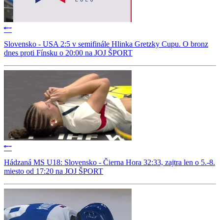
Slovensko - USA 2:5 v semifinále Hlinka Gretzky Cupu. O bronz
dnes proti Fínsku o 20:00 na JOJ ŠPORT
Hádzaná MS U18: Slovensko - Čierna Hora 32:33, zajtra len o 5.-8.
miesto od 17:20 na JOJ ŠPORT