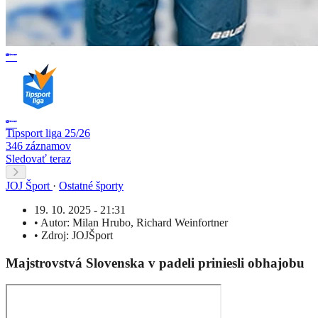
Tipsport liga 25/26
346 záznamov
Sledovať teraz
JOJ Šport
·
Ostatné športy
19. 10. 2025 - 21:31
•
Autor:
Milan Hrubo
,
Richard Weinfortner
•
Zdroj:
JOJŠport
Majstrovstvá Slovenska v padeli priniesli obhajobu