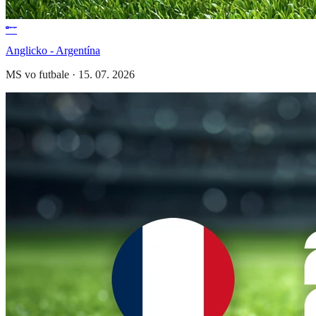
Anglicko - Argentína
MS vo futbale
·
15. 07. 2026