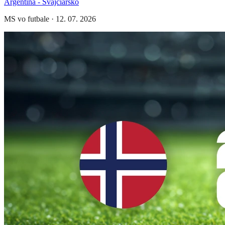
Argentína - Švajčiarsko
MS vo futbale
·
12. 07. 2026