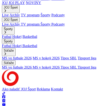
JOJ
JOJ PLAY
NOVINY
JOJ Šport
Live
Archív
TV program
Športy
Podcasty
JOJ Šport
Live
Archív
TV program
Športy
Podcasty
Športy
Futbal
Hokej
Basketbal
Športy
Futbal
Hokej
Basketbal
Súťaže
MS vo futbale 2026
MS v hokeji 2026
Tipos SBL
Tipsport liga
Súťaže
MS vo futbale 2026
MS v hokeji 2026
Tipos SBL
Tipsport liga
Ako naladiť JOJ Šport
Reklama
Kontakt