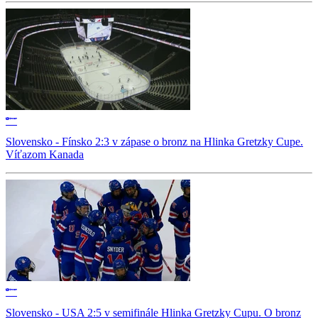
Slovensko - Fínsko 2:3 v zápase o bronz na Hlinka Gretzky Cupe.
Víťazom Kanada
Slovensko - USA 2:5 v semifinále Hlinka Gretzky Cupu. O bronz