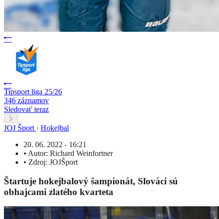
Tipsport liga 25/26
346 záznamov
Sledovať teraz
JOJ Šport
·
Hokejbal
20. 06. 2022 - 16:21
•
Autor:
Richard Weinfortner
•
Zdroj:
JOJŠport
Štartuje hokejbalový šampionát, Slováci sú
obhajcami zlatého kvarteta