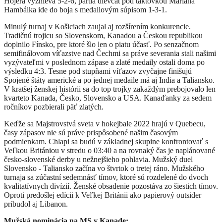
Hojera vyznieva 5-2-6, partia dievčat pod taktovkou Mariána
Hambálka ide do boja s medailovým súpisom 1-3-1.
Minulý turnaj v Košiciach zaujal aj rozšírením konkurencie.
Tradičnú trojicu so Slovenskom, Kanadou a Českou republikou
doplnilo Fínsko, pre ktoré šlo len o piatu účasť. Po senzačnom
semifinálovom víťazstve nad Čechmi sa práve severania stali našimi
vyzývateľmi v poslednom zápase a zlaté medaily ostali doma po
výsledku 4:3. Tesne pod stupňami víťazov zvyčajne finišujú
Spojené štáty americké a po jednej medaile má aj India a Taliansko.
V kratšej ženskej histórii sa do top trojky zakaždým prebojovalo len
kvarteto Kanada, Česko, Slovensko a USA. Kanaďanky za sedem
ročníkov pozbierali päť zlatých.
Keďže sa Majstrovstvá sveta v hokejbale 2022 hrajú v Quebecu,
časy zápasov nie sú práve prispôsobené našim časovým
podmienkam. Chlapi sa budú v základnej skupine konfrontovať s
Veľkou Britániou v stredu o 03:40 a na rovnaký čas je naplánované
česko-slovenské derby u nežnejšieho pohlavia. Mužský duel
Slovensko - Taliansko začína vo štvrtok o tretej ráno. Mužského
turnaja sa zúčastní sedemnásť tímov, ktoré sú rozdelené do dvoch
kvalitatívnych divízií. Ženské obsadenie pozostáva zo šiestich tímov.
Oproti predošlej edícii k Veľkej Británii ako papierový outsider
pribudol aj Libanon.
Mužská nominácia na MS v Kanade: