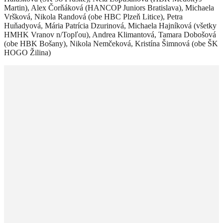
Martin), Alex Čorňáková (HANCOP Juniors Bratislava), Michaela
Vršková, Nikola Randová (obe HBC Plzeň Litice), Petra
Huňadyová, Mária Patrícia Dzurinová, Michaela Hajníková (všetky
HMHK Vranov n/Topľou), Andrea Klimantová, Tamara Dobošová
(obe HBK Bošany), Nikola Nemčeková, Kristína Šimnová (obe ŠK
HOGO Žilina)