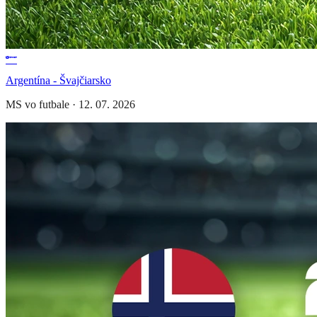
Argentína - Švajčiarsko
MS vo futbale
·
12. 07. 2026