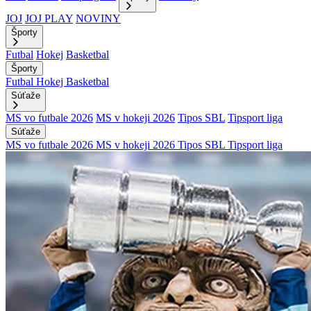
JOJ
JOJ PLAY
NOVINY
Športy
Futbal
Hokej
Basketbal
Športy
Futbal
Hokej
Basketbal
Súťaže
MS vo futbale 2026
MS v hokeji 2026
Tipos SBL
Tipsport liga
Súťaže
MS vo futbale 2026
MS v hokeji 2026
Tipos SBL
Tipsport liga