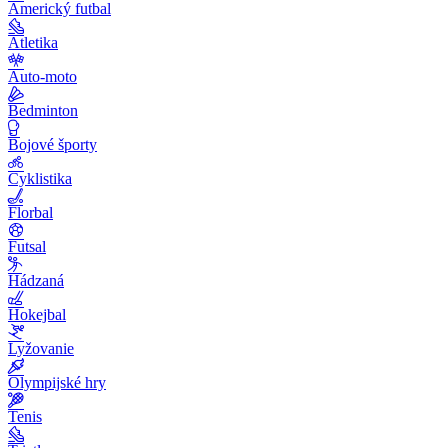
Americký futbal
Atletika
Auto-moto
Bedminton
Bojové športy
Cyklistika
Florbal
Futsal
Hádzaná
Hokejbal
Lyžovanie
Olympijské hry
Tenis