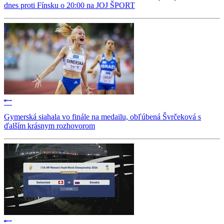
dnes proti Fínsku o 20:00 na JOJ ŠPORT
Gymerská siahala vo finále na medailu, obľúbená Švrčeková s
ďalším krásnym rozhovorom