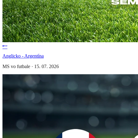
Anglicko - Argentína
MS vo futbale
·
15. 07. 2026