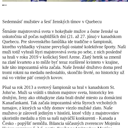
Sedemnásť mužstiev a šesť ženských tímov v Quebecu
Štrnáste majstrovstvá sveta v hokejbale mužov a ôsme ženské sa
uskutočnia už počas najbližších dní (21. až 27. júna) v kanadskom
Quebecu. Pre slovenského fanúšika ide tradične o šampionát,
ktorého vyhliadky výrazne prevyšujú ostatné kolektívne športy. Naši
muži totiž vyhrali štyri majstrovstvá sveta po sebe, z nich posledné
sa hrali v roku 2019 v košickej Steel Arene. Zlatý hetrik sa zmenil
na zlaté kvarteto a to môže byť teraz rozšírené kvinteto v krajine,
kde táto impozantná séria začala. Naše ženské družstvo doma pred
tromi rokmi na medailu nedosiahlo, skončilo štvrté, no historicky už
má vo vitríne päť cenných kovov.
Písal sa rok 2013 a svetový šampionát sa hral v kanadskom St.
John'se. Muži sa vrátili s titulom majstrov sveta, historicky len
druhým, ženy ako obhajkyne zlata brali druhé miesto za domácimi
Kanaďankami. Tak začala impozantná séria štyroch vrcholných
turnajov, z ktorých sa vždy domov viezlo mužské zlato. Naše
mužstvo je zároveň jediným v histórii, ktoré vždy z majstrovstiev
ukoristilo medailu a tým sa naši najväčší konkurenti - Kanada a
Česko - popýšiť nemôžu. Bilancia súčasných zverencov Mojmíra