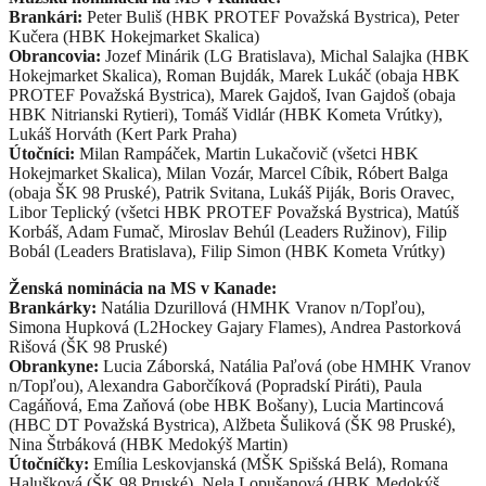
Brankári:
Peter Buliš (HBK PROTEF Považská Bystrica), Peter
Kučera (HBK Hokejmarket Skalica)
Obrancovia:
Jozef Minárik (LG Bratislava), Michal Salajka (HBK
Hokejmarket Skalica), Roman Bujdák, Marek Lukáč (obaja HBK
PROTEF Považská Bystrica), Marek Gajdoš, Ivan Gajdoš (obaja
HBK Nitrianski Rytieri), Tomáš Vidlár (HBK Kometa Vrútky),
Lukáš Horváth (Kert Park Praha)
Útočníci:
Milan Rampáček, Martin Lukačovič (všetci HBK
Hokejmarket Skalica), Milan Vozár, Marcel Cíbik, Róbert Balga
(obaja ŠK 98 Pruské), Patrik Svitana, Lukáš Piják, Boris Oravec,
Libor Teplický (všetci HBK PROTEF Považská Bystrica), Matúš
Korbáš, Adam Fumač, Miroslav Behúl (Leaders Ružinov), Filip
Bobál (Leaders Bratislava), Filip Simon (HBK Kometa Vrútky)
Ženská nominácia na MS v Kanade:
Brankárky:
Natália Dzurillová (HMHK Vranov n/Topľou),
Simona Hupková (L2Hockey Gajary Flames), Andrea Pastorková
Rišová (ŠK 98 Pruské)
Obrankyne:
Lucia Záborská, Natália Paľová (obe HMHK Vranov
n/Topľou), Alexandra Gaborčíková (Popradskí Piráti), Paula
Cagáňová, Ema Zaňová (obe HBK Bošany), Lucia Martincová
(HBC DT Považská Bystrica), Alžbeta Šuliková (ŠK 98 Pruské),
Nina Štrbáková (HBK Medokýš Martin)
Útočníčky:
Emília Leskovjanská (MŠK Spišská Belá), Romana
Halušková (ŠK 98 Pruské), Nela Lopušanová (HBK Medokýš