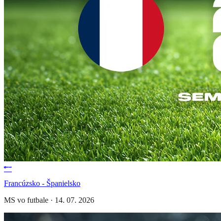
Francúzsko - Španielsko
MS vo futbale
·
14. 07. 2026