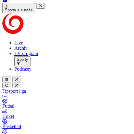
Športy a suťaže
Live
Archív
TV program
Športy
Podcasty
Tipsport liga
Futbal
Hokej
Basketbal