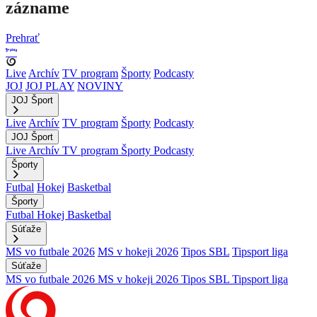
zázname
Prehrať
Live
Archív
TV program
Športy
Podcasty
JOJ
JOJ PLAY
NOVINY
JOJ Šport
Live
Archív
TV program
Športy
Podcasty
JOJ Šport
Live
Archív
TV program
Športy
Podcasty
Športy
Futbal
Hokej
Basketbal
Športy
Futbal
Hokej
Basketbal
Súťaže
MS vo futbale 2026
MS v hokeji 2026
Tipos SBL
Tipsport liga
Súťaže
MS vo futbale 2026
MS v hokeji 2026
Tipos SBL
Tipsport liga