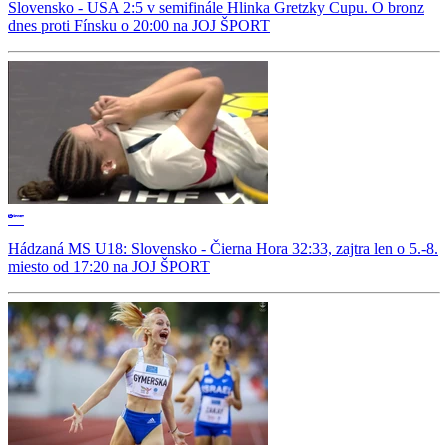
Slovensko - USA 2:5 v semifinále Hlinka Gretzky Cupu. O bronz
dnes proti Fínsku o 20:00 na JOJ ŠPORT
Hádzaná MS U18: Slovensko - Čierna Hora 32:33, zajtra len o 5.-8.
miesto od 17:20 na JOJ ŠPORT