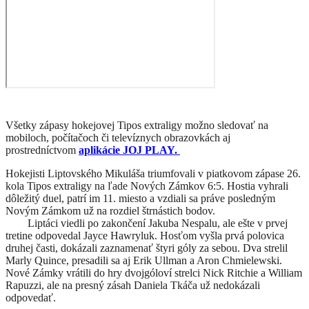
Všetky zápasy hokejovej Tipos extraligy možno sledovať na
mobiloch, počítačoch či televíznych obrazovkách aj
prostredníctvom
aplikácie JOJ PLAY.
Hokejisti Liptovského Mikuláša triumfovali v piatkovom zápase 26.
kola Tipos extraligy na ľade Nových Zámkov 6:5. Hostia vyhrali
dôležitý duel, patrí im 11. miesto a vzdiali sa práve posledným
Novým Zámkom už na rozdiel štrnástich bodov.
Liptáci viedli po zakončení Jakuba Nespalu, ale ešte v prvej
tretine odpovedal Jayce Hawryluk. Hosťom vyšla prvá polovica
druhej časti, dokázali zaznamenať štyri góly za sebou. Dva strelil
Marly Quince, presadili sa aj Erik Ullman a Aron Chmielewski.
Nové Zámky vrátili do hry dvojgóloví strelci Nick Ritchie a William
Rapuzzi, ale na presný zásah Daniela Tkáča už nedokázali
odpovedať.