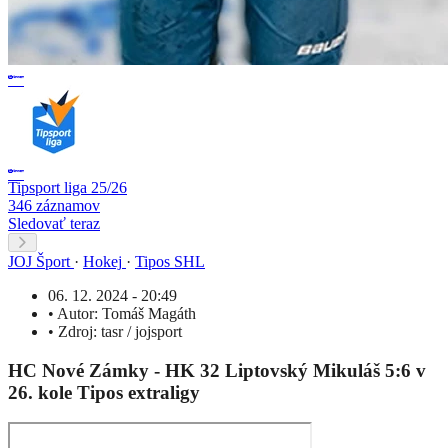
Tipsport liga 25/26
346 záznamov
Sledovať teraz
JOJ Šport
·
Hokej
·
Tipos SHL
06. 12. 2024 - 20:49
•
Autor:
Tomáš Magáth
•
Zdroj:
tasr / jojsport
HC Nové Zámky - HK 32 Liptovský Mikuláš 5:6 v
26. kole Tipos extraligy