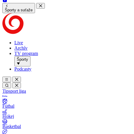
Športy a suťaže
Live
Archív
TV program
Športy
Podcasty
Tipsport liga
Futbal
Hokej
Basketbal