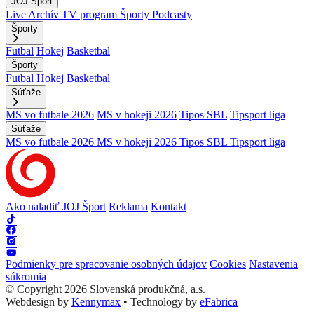
JOJ Šport
Live
Archív
TV program
Športy
Podcasty
Športy
Futbal
Hokej
Basketbal
Športy
Futbal
Hokej
Basketbal
Súťaže
MS vo futbale 2026
MS v hokeji 2026
Tipos SBL
Tipsport liga
Súťaže
MS vo futbale 2026
MS v hokeji 2026
Tipos SBL
Tipsport liga
Ako naladiť JOJ Šport
Reklama
Kontakt
Podmienky pre spracovanie osobných údajov
Cookies
Nastavenia
súkromia
© Copyright 2026 Slovenská produkčná, a.s.
Webdesign by
Kennymax
•
Technology by
eFabrica