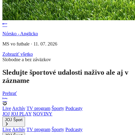
Nórsko - Anglicko
MS vo futbale
·
11. 07. 2026
Zobraziť všetko
Slobodne a bez záväzkov
Sledujte športové udalosti naživo ale aj v
zázname
Prehrať
Live
Archív
TV program
Športy
Podcasty
JOJ
JOJ PLAY
NOVINY
JOJ Šport
Live
Archív
TV program
Športy
Podcasty