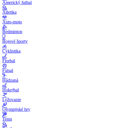
Americký futbal
Atletika
Auto-moto
Bedminton
Bojové športy
Cyklistika
Florbal
Futsal
Hádzaná
Hokejbal
Lyžovanie
Olympijské hry
Tenis