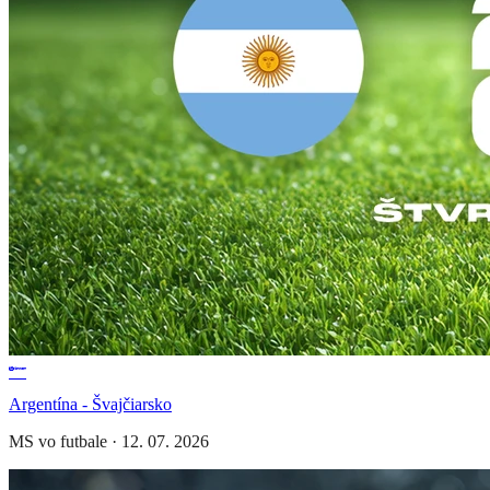
Argentína - Švajčiarsko
MS vo futbale
·
12. 07. 2026