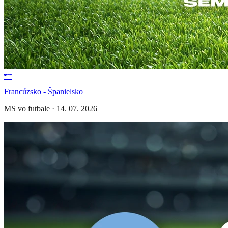
Francúzsko - Španielsko
MS vo futbale
·
14. 07. 2026