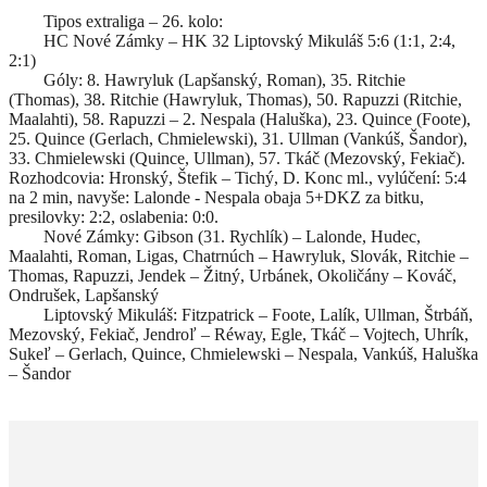
Tipos extraliga – 26. kolo:
HC Nové Zámky – HK 32 Liptovský Mikuláš 5:6 (1:1, 2:4,
2:1)
Góly: 8. Hawryluk (Lapšanský, Roman), 35. Ritchie
(Thomas), 38. Ritchie (Hawryluk, Thomas), 50. Rapuzzi (Ritchie,
Maalahti), 58. Rapuzzi – 2. Nespala (Haluška), 23. Quince (Foote),
25. Quince (Gerlach, Chmielewski), 31. Ullman (Vankúš, Šandor),
33. Chmielewski (Quince, Ullman), 57. Tkáč (Mezovský, Fekiač).
Rozhodcovia: Hronský, Štefik – Tichý, D. Konc ml., vylúčení: 5:4
na 2 min, navyše: Lalonde - Nespala obaja 5+DKZ za bitku,
presilovky: 2:2, oslabenia: 0:0.
Nové Zámky: Gibson (31. Rychlík) – Lalonde, Hudec,
Maalahti, Roman, Ligas, Chatrnúch – Hawryluk, Slovák, Ritchie –
Thomas, Rapuzzi, Jendek – Žitný, Urbánek, Okoličány – Kováč,
Ondrušek, Lapšanský
Liptovský Mikuláš: Fitzpatrick – Foote, Lalík, Ullman, Štrbáň,
Mezovský, Fekiač, Jendroľ – Réway, Egle, Tkáč – Vojtech, Uhrík,
Sukeľ – Gerlach, Quince, Chmielewski – Nespala, Vankúš, Haluška
– Šandor