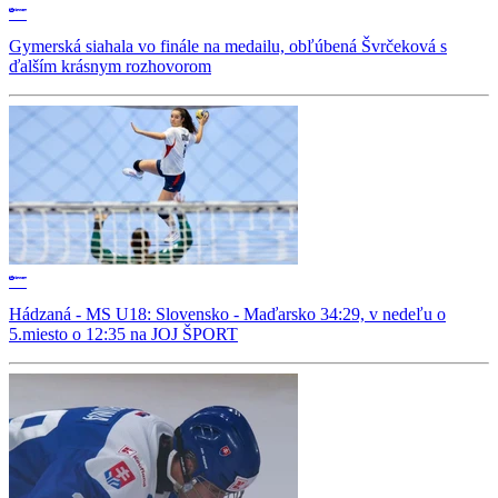
Gymerská siahala vo finále na medailu, obľúbená Švrčeková s
ďalším krásnym rozhovorom
Hádzaná - MS U18: Slovensko - Maďarsko 34:29, v nedeľu o
5.miesto o 12:35 na JOJ ŠPORT