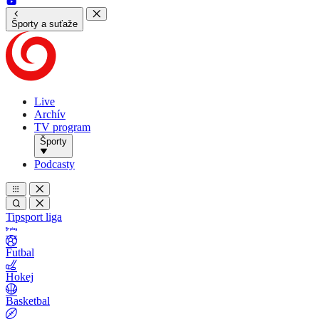
Športy a suťaže
Live
Archív
TV program
Športy
Podcasty
Tipsport liga
Futbal
Hokej
Basketbal