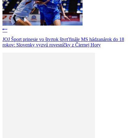
JOJ Šport prinesie vo štvrtok štvrťfinále MS hádzanárok do 18
rokov: Slovenky vyzvú rovesníčky z Čiernej Hory