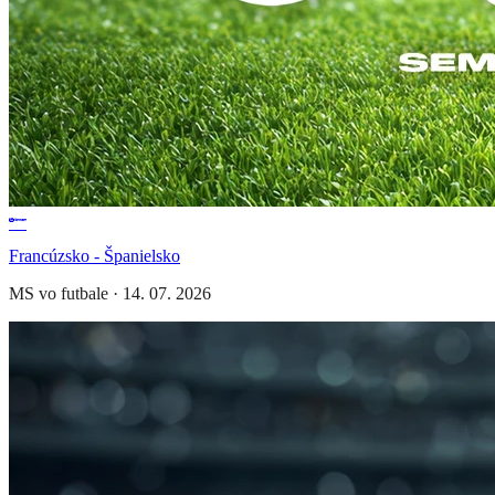
Francúzsko - Španielsko
MS vo futbale
·
14. 07. 2026