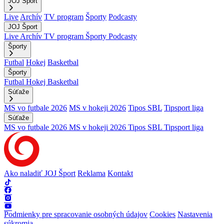
JOJ Šport
Live
Archív
TV program
Športy
Podcasty
JOJ Šport
Live
Archív
TV program
Športy
Podcasty
Športy
Futbal
Hokej
Basketbal
Športy
Futbal
Hokej
Basketbal
Súťaže
MS vo futbale 2026
MS v hokeji 2026
Tipos SBL
Tipsport liga
Súťaže
MS vo futbale 2026
MS v hokeji 2026
Tipos SBL
Tipsport liga
Ako naladiť JOJ Šport
Reklama
Kontakt
Podmienky pre spracovanie osobných údajov
Cookies
Nastavenia
súkromia