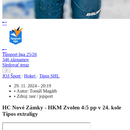
Tipsport liga 25/26
346 záznamov
Sledovať teraz
JOJ Šport
·
Hokej
·
Tipos SHL
29. 11. 2024 - 20:19
•
Autor:
Tomáš Magáth
•
Zdroj:
tasr / jojsport
HC Nové Zámky - HKM Zvolen 4:5 pp v 24. kole
Tipos extraligy