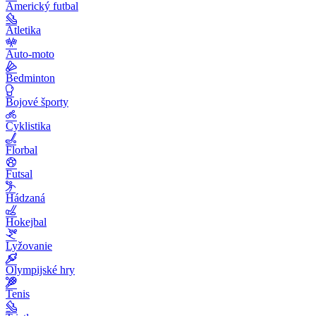
Americký futbal
Atletika
Auto-moto
Bedminton
Bojové športy
Cyklistika
Florbal
Futsal
Hádzaná
Hokejbal
Lyžovanie
Olympijské hry
Tenis