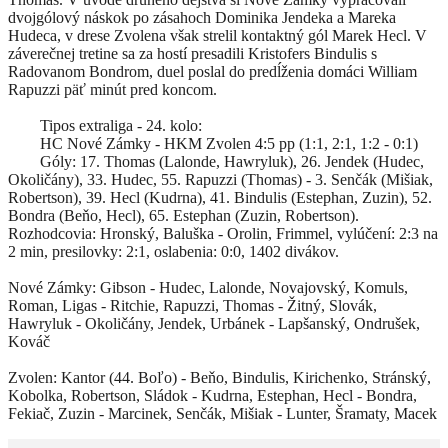
dvojgólový náskok po zásahoch Dominika Jendeka a Mareka
Hudeca, v drese Zvolena však strelil kontaktný gól Marek Hecl. V
záverečnej tretine sa za hostí presadili Kristofers Bindulis s
Radovanom Bondrom, duel poslal do predĺženia domáci William
Rapuzzi päť minút pred koncom.
Tipos extraliga - 24. kolo:
HC Nové Zámky - HKM Zvolen 4:5 pp (1:1, 2:1, 1:2 - 0:1)
Góly: 17. Thomas (Lalonde, Hawryluk), 26. Jendek (Hudec,
Okoličány), 33. Hudec, 55. Rapuzzi (Thomas) - 3. Senčák (Mišiak,
Robertson), 39. Hecl (Kudrna), 41. Bindulis (Estephan, Zuzin), 52.
Bondra (Beňo, Hecl), 65. Estephan (Zuzin, Robertson).
Rozhodcovia: Hronský, Baluška - Orolin, Frimmel, vylúčení: 2:3 na
2 min, presilovky: 2:1, oslabenia: 0:0, 1402 divákov.
Nové Zámky: Gibson - Hudec, Lalonde, Novajovský, Komuls,
Roman, Ligas - Ritchie, Rapuzzi, Thomas - Žitný, Slovák,
Hawryluk - Okoličány, Jendek, Urbánek - Lapšanský, Ondrušek,
Kováč
Zvolen: Kantor (44. Boľo) - Beňo, Bindulis, Kirichenko, Stránský,
Kobolka, Robertson, Sládok - Kudrna, Estephan, Hecl - Bondra,
Fekiač, Zuzin - Marcinek, Senčák, Mišiak - Lunter, Šramaty, Macek