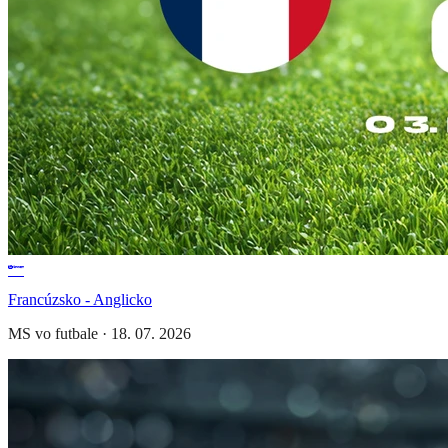
Francúzsko - Anglicko
MS vo futbale
·
18. 07. 2026