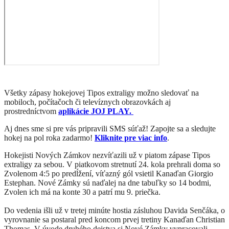
Všetky zápasy hokejovej Tipos extraligy možno sledovať na
mobiloch, počítačoch či televíznych obrazovkách aj
prostredníctvom
aplikácie JOJ PLAY.
Aj dnes sme si pre vás pripravili SMS súťaž! Zapojte sa a sledujte
hokej na pol roka zadarmo!
Kliknite pre viac info
.
Hokejisti Nových Zámkov nezvíťazili už v piatom zápase Tipos
extraligy za sebou. V piatkovom stretnutí 24. kola prehrali doma so
Zvolenom 4:5 po predĺžení, víťazný gól vsietil Kanaďan Giorgio
Estephan. Nové Zámky sú naďalej na dne tabuľky so 14 bodmi,
Zvolen ich má na konte 30 a patrí mu 9. priečka.
Do vedenia išli už v tretej minúte hostia zásluhou Davida Senčáka, o
vyrovnanie sa postaral pred koncom prvej tretiny Kanaďan Christian
Thomas. V úvode druhého dejstva si Nové Zámky vypracovali