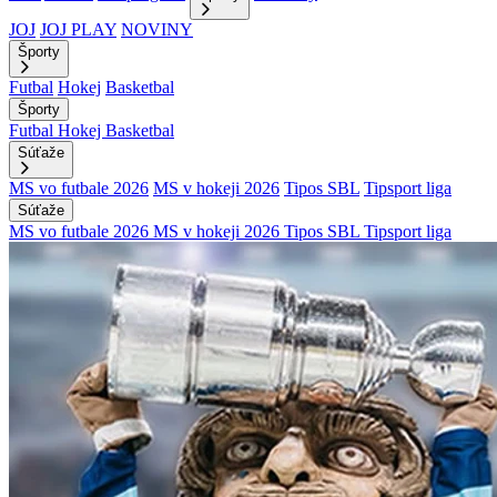
JOJ
JOJ PLAY
NOVINY
Športy
Futbal
Hokej
Basketbal
Športy
Futbal
Hokej
Basketbal
Súťaže
MS vo futbale 2026
MS v hokeji 2026
Tipos SBL
Tipsport liga
Súťaže
MS vo futbale 2026
MS v hokeji 2026
Tipos SBL
Tipsport liga