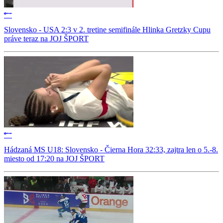
Slovensko - USA 2:3 v 2. tretine semifinále Hlinka Gretzky Cupu
práve teraz na JOJ ŠPORT
Hádzaná MS U18: Slovensko - Čierna Hora 32:33, zajtra len o 5.-8.
miesto od 17:20 na JOJ ŠPORT