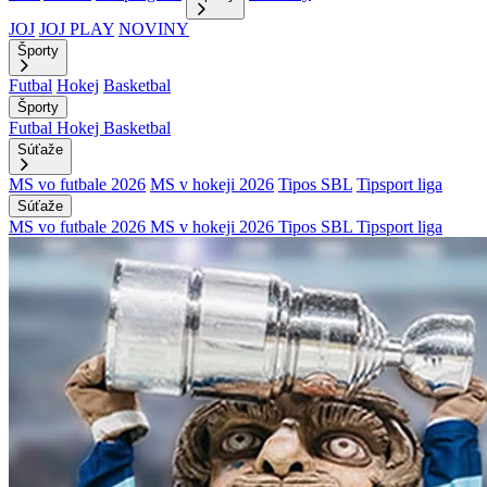
JOJ
JOJ PLAY
NOVINY
Športy
Futbal
Hokej
Basketbal
Športy
Futbal
Hokej
Basketbal
Súťaže
MS vo futbale 2026
MS v hokeji 2026
Tipos SBL
Tipsport liga
Súťaže
MS vo futbale 2026
MS v hokeji 2026
Tipos SBL
Tipsport liga