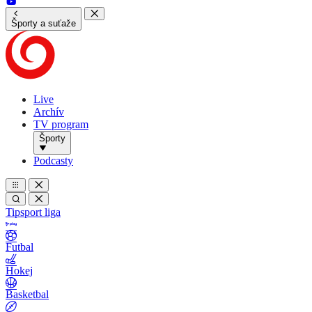
Športy a suťaže
Live
Archív
TV program
Športy
Podcasty
Tipsport liga
Futbal
Hokej
Basketbal