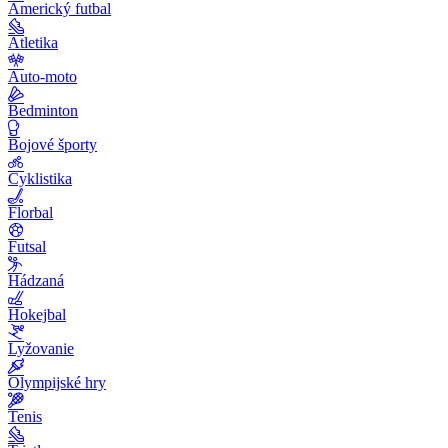
Americký futbal
Atletika
Auto-moto
Bedminton
Bojové športy
Cyklistika
Florbal
Futsal
Hádzaná
Hokejbal
Lyžovanie
Olympijské hry
Tenis