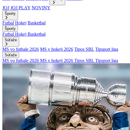
JOJ
JOJ PLAY
NOVINY
Športy
Futbal
Hokej
Basketbal
Športy
Futbal
Hokej
Basketbal
Súťaže
MS vo futbale 2026
MS v hokeji 2026
Tipos SBL
Tipsport liga
Súťaže
MS vo futbale 2026
MS v hokeji 2026
Tipos SBL
Tipsport liga