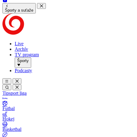
Športy a suťaže
Live
Archív
TV program
Športy
Podcasty
Tipsport liga
Futbal
Hokej
Basketbal