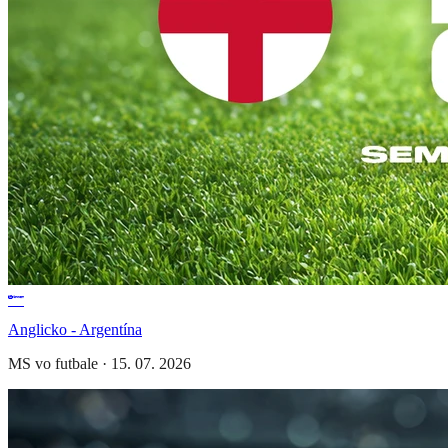
Anglicko - Argentína
MS vo futbale
·
15. 07. 2026