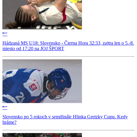
Hádzaná MS U18: Slovensko - Čierna Hora 32:33, zajtra len o 5.-8.
miesto od 17:20 na JOJ ŠPORT
Slovensko po 5 rokoch v semifinále Hlinka Gretzky Cupu. Kedy
hráme?