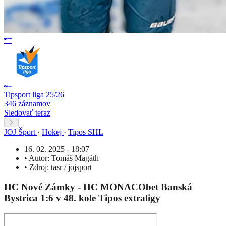
Tipsport liga 25/26
346 záznamov
Sledovať teraz
JOJ Šport
·
Hokej
·
Tipos SHL
16. 02. 2025 - 18:07
•
Autor:
Tomáš Magáth
•
Zdroj:
tasr / jojsport
HC Nové Zámky - HC MONACObet Banská
Bystrica 1:6 v 48. kole Tipos extraligy