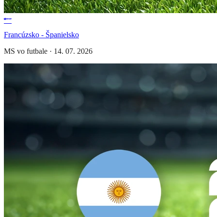
Francúzsko - Španielsko
MS vo futbale
·
14. 07. 2026