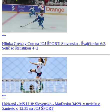
Hlinka Gretzky Cup na JOJ ŠPORT: Slovensko - Švajčiarsko 6:2,
Selič so štatistikou 4+2
Hádzaná - MS U18: Slovensko - Maďarsko 34:29, v nedeľu o
5.miesto o 12:35 na JOJ ŠPORT