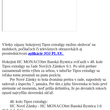
Všetky zápasy hokejovej Tipos extraligy možno sledovať na
mobiloch, počítačoch či televíznych obrazovkách aj
prostredníctvom
aplikácie JOJ PLAY.
Hokejisti HC MONACObet Banská Bystrica zvíťazili v 48. kole
Tipos extraligy na ľade Nových Zámkov 6:1. Po sérii prehier
zaznamenali tretiu výhru za sebou, v tabuľke Tipos extraligy sa
vďaka tomu posunuli na piatu pozíciu.
Pre Nové Zámky to bola dvanásta prehra v rade, naposledy sa
radovali z úspechu 7. januára. Pre tím z juhu Slovenska to bolo prvé
stretnutie od momentu, keď prišla definitíva, že po deviatich rokoch
opustí najvyššiu slovenskú súťaž.
48. kolo Tipos extraligy:
HC Nové Zámky - HC MONACObet Banská Bystrica 1:6