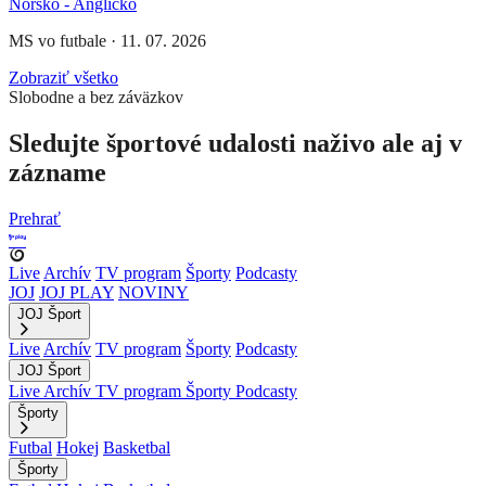
Nórsko - Anglicko
MS vo futbale
·
11. 07. 2026
Zobraziť všetko
Slobodne a bez záväzkov
Sledujte športové udalosti naživo ale aj v
zázname
Prehrať
Live
Archív
TV program
Športy
Podcasty
JOJ
JOJ PLAY
NOVINY
JOJ Šport
Live
Archív
TV program
Športy
Podcasty
JOJ Šport
Live
Archív
TV program
Športy
Podcasty
Športy
Futbal
Hokej
Basketbal
Športy