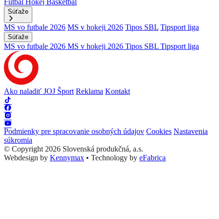
Futbal
Hokej
Basketbal
Súťaže
MS vo futbale 2026
MS v hokeji 2026
Tipos SBL
Tipsport liga
Súťaže
MS vo futbale 2026
MS v hokeji 2026
Tipos SBL
Tipsport liga
Ako naladiť JOJ Šport
Reklama
Kontakt
Podmienky pre spracovanie osobných údajov
Cookies
Nastavenia
súkromia
© Copyright 2026 Slovenská produkčná, a.s.
Webdesign by
Kennymax
•
Technology by
eFabrica