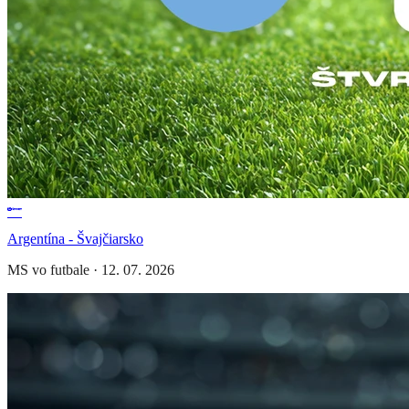
Argentína - Švajčiarsko
MS vo futbale
·
12. 07. 2026