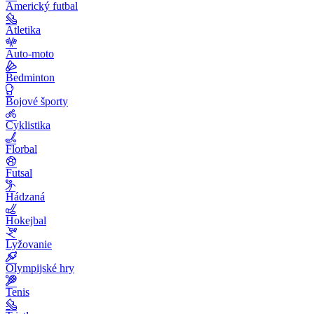
Americký futbal
Atletika
Auto-moto
Bedminton
Bojové športy
Cyklistika
Florbal
Futsal
Hádzaná
Hokejbal
Lyžovanie
Olympijské hry
Tenis