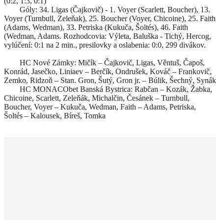
(0:2, 1:3, 0:1)
Góly: 34. Ligas (Čajkovič) - 1. Voyer (Scarlett, Boucher), 13.
Voyer (Turnbull, Zeleňak), 25. Boucher (Voyer, Chicoine), 25. Faith
(Adams, Wedman), 33. Petriska (Kukuča, Šoltés), 46. Faith
(Wedman, Adams. Rozhodcovia: Výleta, Baluška - Tichý, Hercog,
vylúčení: 0:1 na 2 min., presilovky a oslabenia: 0:0, 299 divákov.
HC Nové Zámky: Mičík – Čajkovič, Ligas, Věntuš, Čapoš,
Konrád, Jasečko, Liniaev – Berčík, Ondrušek, Kováč – Frankovič,
Zemko, Ridzoň – Stan. Gron, Šutý, Gron jr. – Búlik, Šechný, Synák
HC MONACObet Banská Bystrica: Rabčan – Kozák, Žabka,
Chicoine, Scarlett, Zeleňák, Michalčin, Česánek – Turnbull,
Boucher, Voyer – Kukuča, Wedman, Faith – Adams, Petriska,
Šoltés – Kalousek, Bíreš, Tomka