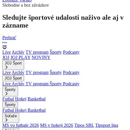
Slobodne a bez záväzkov
Sledujte športové udalosti naživo ale aj v
zázname
Prehrať
Live
Archív
TV program
Športy
Podcasty
JOJ
JOJ PLAY
NOVINY
JOJ Šport
Live
Archív
TV program
Športy
Podcasty
JOJ Šport
Live
Archív
TV program
Športy
Podcasty
Športy
Futbal
Hokej
Basketbal
Športy
Futbal
Hokej
Basketbal
Súťaže
MS vo futbale 2026
MS v hokeji 2026
Tipos SBL
Tipsport liga