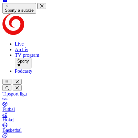
Športy a suťaže
Live
Archív
TV program
Športy
Podcasty
Tipsport liga
Futbal
Hokej
Basketbal