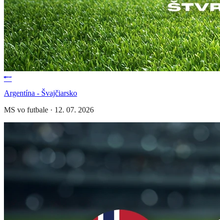
Argentína - Švajčiarsko
MS vo futbale
·
12. 07. 2026