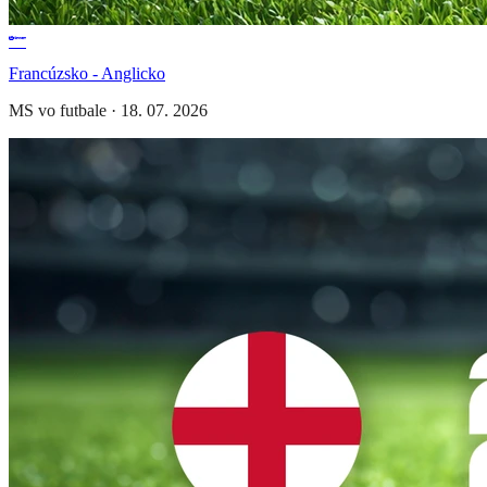
Francúzsko - Anglicko
MS vo futbale
·
18. 07. 2026