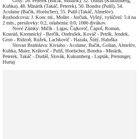
Góly: 26. Peterek (Bačik, Minárik), 32. Dudáš (Kukumberg,
Kubka), 48. Minárik (Takáč, Peterek), 50. Bondra (Puliš), 54.
Acolatse (Bačik, Hoelscher), 55. Puliš (Takáč, Ahnelöv).
Rozhodcovia: J. Konc ml., Moller - Jurčiak, Vyšný, vylúčení: 5:4 na
2 min., presilovky: 0:2, oslabenia: 0:0, 1086 divákov.
Nové Zámky: Mičík - Ligas, Čajkovič, Čapoš, Roman,
Konrád, Kremnický - Berčík, Ondrušek, Kováč - Petrík, Jendek,
Gron - Ridzoň, Ružek, Lachkovič - Hazala, Šútý, Haluška
Slovan Bratislava: Kiviaho - Acolatse, Bačik, Golian, Ahnelöv,
Kubka, Maier, Královič - Puliš, Hoelscher, Bondra - Minárik,
Peterek, Takáč - Dudáš, Slovák, Kukumberg - Lupták, Preisinger,
Hurtaj