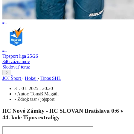
Tipsport liga 25/26
346 záznamov
Sledovať teraz
JOJ Šport
·
Hokej
·
Tipos SHL
31. 01. 2025 - 20:20
•
Autor:
Tomáš Magáth
•
Zdroj:
tasr / jojsport
HC Nové Zámky - HC SLOVAN Bratislava 0:6 v
44. kole Tipos extraligy