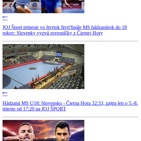
JOJ Šport prinesie vo štvrtok štvrťfinále MS hádzanárok do 18
rokov: Slovenky vyzvú rovesníčky z Čiernej Hory
Hádzaná MS U18: Slovensko - Čierna Hora 32:33, zajtra len o 5.-8.
miesto od 17:20 na JOJ ŠPORT