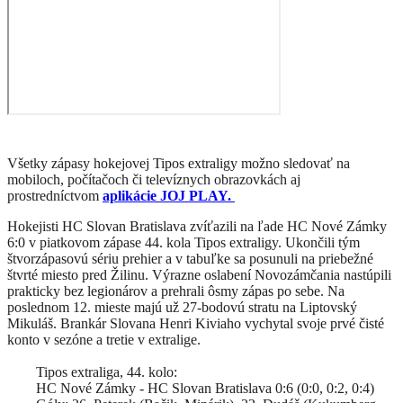
Všetky zápasy hokejovej Tipos extraligy možno sledovať na
mobiloch, počítačoch či televíznych obrazovkách aj
prostredníctvom
aplikácie JOJ PLAY.
Hokejisti HC Slovan Bratislava zvíťazili na ľade HC Nové Zámky
6:0 v piatkovom zápase 44. kola Tipos extraligy. Ukončili tým
štvorzápasovú sériu prehier a v tabuľke sa posunuli na priebežné
štvrté miesto pred Žilinu. Výrazne oslabení Novozámčania nastúpili
prakticky bez legionárov a prehrali ôsmy zápas po sebe. Na
poslednom 12. mieste majú už 27-bodovú stratu na Liptovský
Mikuláš. Brankár Slovana Henri Kiviaho vychytal svoje prvé čisté
konto v sezóne a tretie v extralige.
Tipos extraliga, 44. kolo:
HC Nové Zámky - HC Slovan Bratislava 0:6 (0:0, 0:2, 0:4)