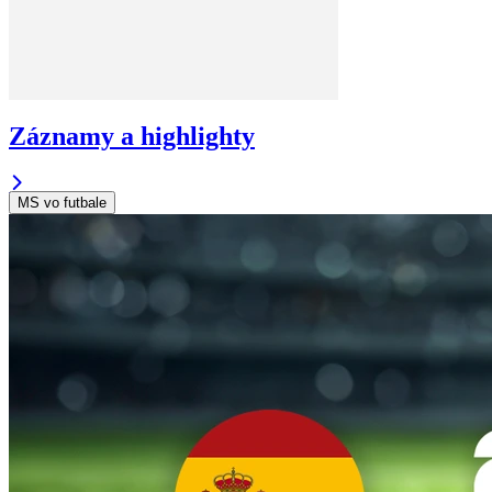
Záznamy a highlighty
MS vo futbale