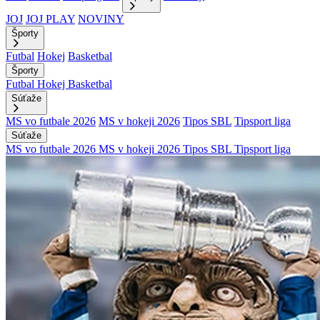
JOJ
JOJ PLAY
NOVINY
Športy
Futbal
Hokej
Basketbal
Športy
Futbal
Hokej
Basketbal
Súťaže
MS vo futbale 2026
MS v hokeji 2026
Tipos SBL
Tipsport liga
Súťaže
MS vo futbale 2026
MS v hokeji 2026
Tipos SBL
Tipsport liga