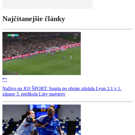
Najčítanejšie články
Naživo na JOJ ŠPORT: Sparta po obrate zdolala Lyon 2:1 v 1.
zápase 3. predkola Ligy majstrov