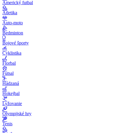
Americký futbal
Atletika
Auto-moto
Bedminton
Bojové športy
Cyklistika
Florbal
Futsal
Hádzaná
Hokejbal
Lyžovanie
Olympijské hry
Tenis