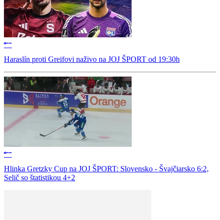
Haraslín proti Greifovi naživo na JOJ ŠPORT od 19:30h
Hlinka Gretzky Cup na JOJ ŠPORT: Slovensko - Švajčiarsko 6:2,
Selič so štatistikou 4+2