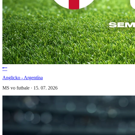
Anglicko - Argentína
MS vo futbale
·
15. 07. 2026