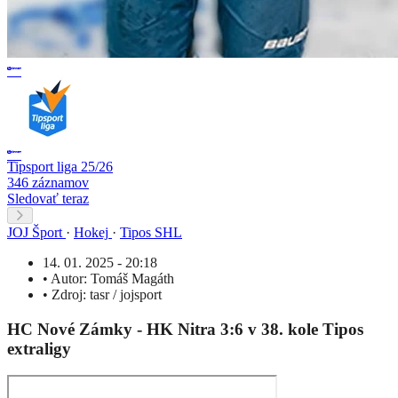
Tipsport liga 25/26
346 záznamov
Sledovať teraz
JOJ Šport
·
Hokej
·
Tipos SHL
14. 01. 2025 - 20:18
•
Autor:
Tomáš Magáth
•
Zdroj:
tasr / jojsport
HC Nové Zámky - HK Nitra 3:6 v 38. kole Tipos
extraligy