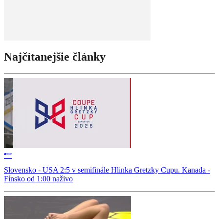
Najčítanejšie články
Slovensko - USA 2:5 v semifinále Hlinka Gretzky Cupu. Kanada -
Fínsko od 1:00 naživo