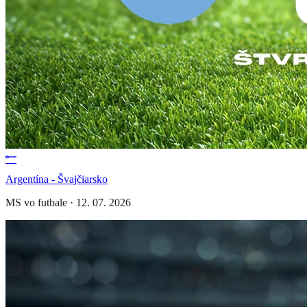
Argentína - Švajčiarsko
MS vo futbale
·
12. 07. 2026