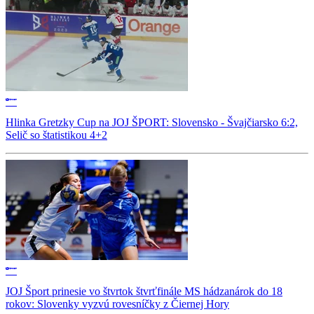
Hlinka Gretzky Cup na JOJ ŠPORT: Slovensko - Švajčiarsko 6:2,
Selič so štatistikou 4+2
JOJ Šport prinesie vo štvrtok štvrťfinále MS hádzanárok do 18
rokov: Slovenky vyzvú rovesníčky z Čiernej Hory