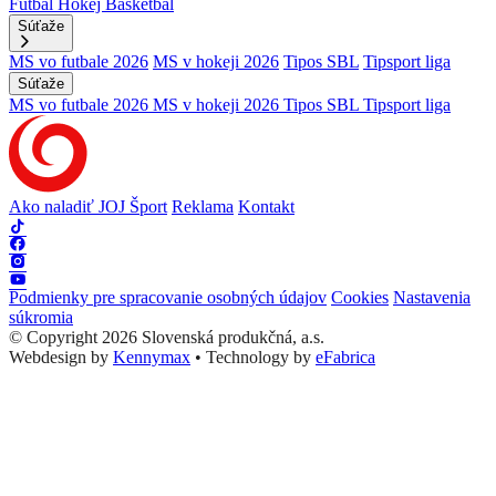
Futbal
Hokej
Basketbal
Súťaže
MS vo futbale 2026
MS v hokeji 2026
Tipos SBL
Tipsport liga
Súťaže
MS vo futbale 2026
MS v hokeji 2026
Tipos SBL
Tipsport liga
Ako naladiť JOJ Šport
Reklama
Kontakt
Podmienky pre spracovanie osobných údajov
Cookies
Nastavenia
súkromia
© Copyright 2026 Slovenská produkčná, a.s.
Webdesign by
Kennymax
•
Technology by
eFabrica