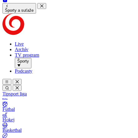
Športy a suťaže
Live
Archív
TV program
Športy
Podcasty
Tipsport liga
Futbal
Hokej
Basketbal