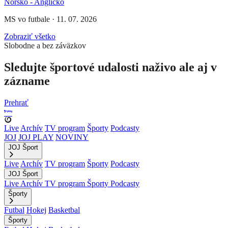
Nórsko - Anglicko
MS vo futbale
·
11. 07. 2026
Zobraziť všetko
Slobodne a bez záväzkov
Sledujte športové udalosti naživo ale aj v
zázname
Prehrať
Live
Archív
TV program
Športy
Podcasty
JOJ
JOJ PLAY
NOVINY
JOJ Šport
Live
Archív
TV program
Športy
Podcasty
JOJ Šport
Live
Archív
TV program
Športy
Podcasty
Športy
Futbal
Hokej
Basketbal
Športy