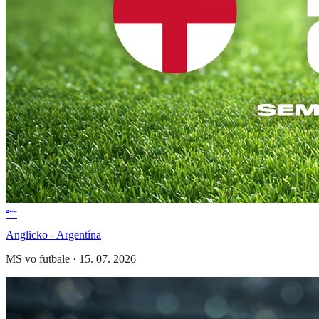
Anglicko - Argentína
MS vo futbale
·
15. 07. 2026