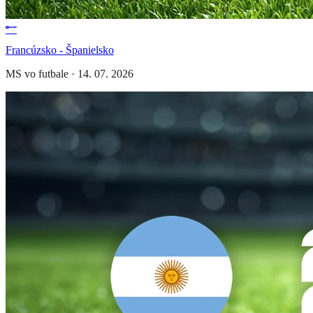
Francúzsko - Španielsko
MS vo futbale
·
14. 07. 2026