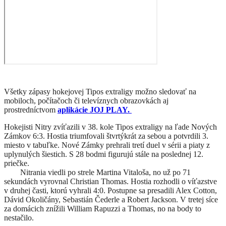
Všetky zápasy hokejovej Tipos extraligy možno sledovať na
mobiloch, počítačoch či televíznych obrazovkách aj
prostredníctvom
aplikácie JOJ PLAY.
Hokejisti Nitry zvíťazili v 38. kole Tipos extraligy na ľade Nových
Zámkov 6:3. Hostia triumfovali štvrtýkrát za sebou a potvrdili 3.
miesto v tabuľke. Nové Zámky prehrali tretí duel v sérii a piaty z
uplynulých šiestich. S 28 bodmi figurujú stále na poslednej 12.
priečke.
Nitrania viedli po strele Martina Vitaloša, no už po 71
sekundách vyrovnal Christian Thomas. Hostia rozhodli o víťazstve
v druhej časti, ktorú vyhrali 4:0. Postupne sa presadili Alex Cotton,
Dávid Okoličány, Sebastián Čederle a Robert Jackson. V tretej síce
za domácich znížili William Rapuzzi a Thomas, no na body to
nestačilo.