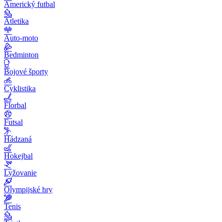
Americký futbal
Atletika
Auto-moto
Bedminton
Bojové športy
Cyklistika
Florbal
Futsal
Hádzaná
Hokejbal
Lyžovanie
Olympijské hry
Tenis