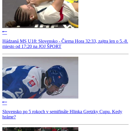
Hádzaná MS U18: Slovensko - Čierna Hora 32:33, zajtra len o 5.-8.
miesto od 17:20 na JOJ ŠPORT
Slovensko po 5 rokoch v semifinále Hlinka Gretzky Cupu. Kedy
hráme?