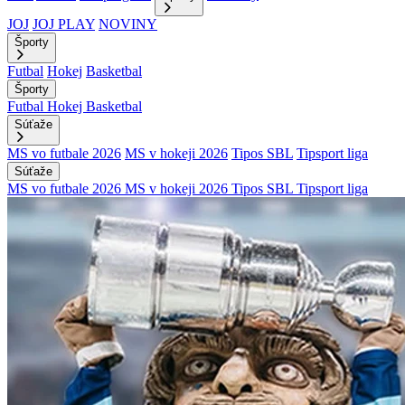
JOJ
JOJ PLAY
NOVINY
Športy
Futbal
Hokej
Basketbal
Športy
Futbal
Hokej
Basketbal
Súťaže
MS vo futbale 2026
MS v hokeji 2026
Tipos SBL
Tipsport liga
Súťaže
MS vo futbale 2026
MS v hokeji 2026
Tipos SBL
Tipsport liga