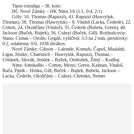
Tipos extraliga – 38. kolo:
HC Nové Zámky – HK Nitra 3:6 (1:1, 0:4, 2:1)
Góly: 10. Thomas (Rapuzzi), 43. Rapuzzi (Hawryluk,
Thomas), 58. Thomas (Hawryluk) – 8. Vitaloš (Lacka, Čederle), 22.
Cotton, 24. Okoličány (Vitaloš), 35. Čederle (Bubela, Green), 40.
Jackson (Buček, Bajtek), 56. Csányi (Buček, Gill). Rozhodcovia:
Stano, Crman – Orolin, Gegáň, vylúčení: 3:3 na 2 min, presilovky:
0:2, oslabenia: 0:0, 1038 divákov.
Nové Zámky: Gibson – Lalonde, Komuls, Čapoš, Maalahti,
Ligas, Hudec, Chatrnúch – Hawryluk, Rapuzzi, Thomas –
Urbánek, Slovák, Jendek – Ružek, Ondrušek, Žitný – Kodhaj
Nitra: Aittokallio – Cotton, Mezei, Green, Kalman, Vitaloš,
Bača, Pánik – Hrnka, Gill, Buček – Bajtek, Bubela, Jackson –
Lacka, Čederle, Okoličány – Csányi, Chrenko, Nemec