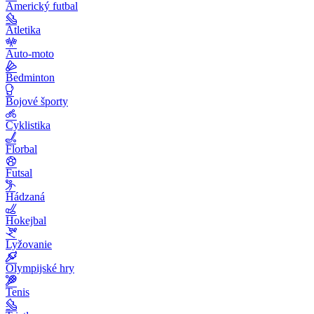
Americký futbal
Atletika
Auto-moto
Bedminton
Bojové športy
Cyklistika
Florbal
Futsal
Hádzaná
Hokejbal
Lyžovanie
Olympijské hry
Tenis