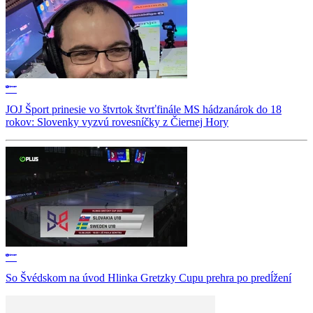
JOJ Šport prinesie vo štvrtok štvrťfinále MS hádzanárok do 18
rokov: Slovenky vyzvú rovesníčky z Čiernej Hory
So Švédskom na úvod Hlinka Gretzky Cupu prehra po predĺžení