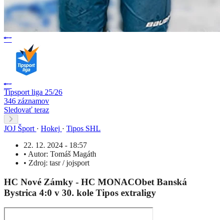
Tipsport liga 25/26
346 záznamov
Sledovať teraz
JOJ Šport
·
Hokej
·
Tipos SHL
22. 12. 2024 - 18:57
•
Autor:
Tomáš Magáth
•
Zdroj:
tasr / jojsport
HC Nové Zámky - HC MONACObet Banská
Bystrica 4:0 v 30. kole Tipos extraligy