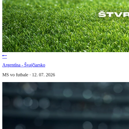
Argentína - Švajčiarsko
MS vo futbale
·
12. 07. 2026