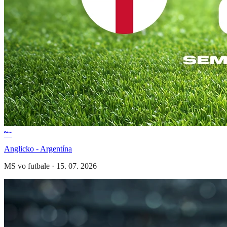
Anglicko - Argentína
MS vo futbale
·
15. 07. 2026