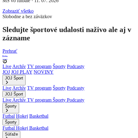
MS vo futbale
·
11. 07. 2026
Zobraziť všetko
Slobodne a bez záväzkov
Sledujte športové udalosti naživo ale aj v
zázname
Prehrať
Live
Archív
TV program
Športy
Podcasty
JOJ
JOJ PLAY
NOVINY
JOJ Šport
Live
Archív
TV program
Športy
Podcasty
JOJ Šport
Live
Archív
TV program
Športy
Podcasty
Športy
Futbal
Hokej
Basketbal
Športy
Futbal
Hokej
Basketbal
Súťaže