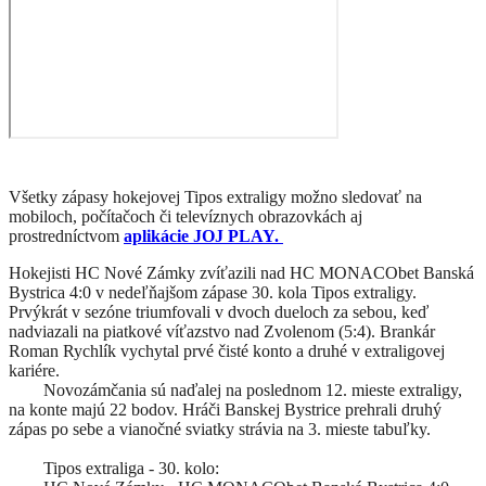
Všetky zápasy hokejovej Tipos extraligy možno sledovať na
mobiloch, počítačoch či televíznych obrazovkách aj
prostredníctvom
aplikácie JOJ PLAY.
Hokejisti HC Nové Zámky zvíťazili nad HC MONACObet Banská
Bystrica 4:0 v nedeľňajšom zápase 30. kola Tipos extraligy.
Prvýkrát v sezóne triumfovali v dvoch dueloch za sebou, keď
nadviazali na piatkové víťazstvo nad Zvolenom (5:4). Brankár
Roman Rychlík vychytal prvé čisté konto a druhé v extraligovej
kariére.
Novozámčania sú naďalej na poslednom 12. mieste extraligy,
na konte majú 22 bodov. Hráči Banskej Bystrice prehrali druhý
zápas po sebe a vianočné sviatky strávia na 3. mieste tabuľky.
Tipos extraliga - 30. kolo: