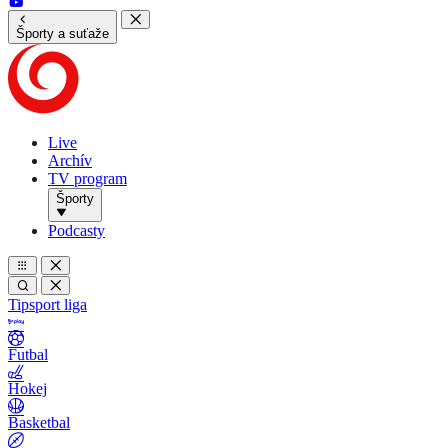
Športy a suťaže
Live
Archív
TV program
Športy
Podcasty
Tipsport liga
Futbal
Hokej
Basketbal