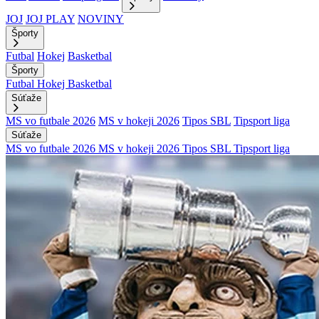
JOJ
JOJ PLAY
NOVINY
Športy
Futbal
Hokej
Basketbal
Športy
Futbal
Hokej
Basketbal
Súťaže
MS vo futbale 2026
MS v hokeji 2026
Tipos SBL
Tipsport liga
Súťaže
MS vo futbale 2026
MS v hokeji 2026
Tipos SBL
Tipsport liga