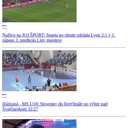
Naživo na JOJ ŠPORT: Sparta po obrate zdolala Lyon 2:1 v 1.
zápase 3. predkola Ligy majstrov
Hádzaná - MS U18: Slovenky do štvrťfinále po výhre nad
Švajčiarskom 32:27