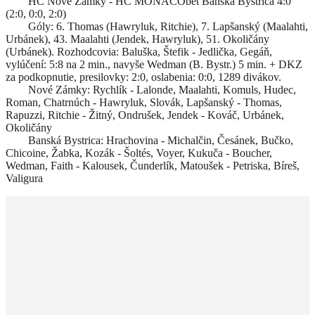
HC Nové Zámky - HC MONACObet Banská Bystrica 4:0
(2:0, 0:0, 2:0)
Góly: 6. Thomas (Hawryluk, Ritchie), 7. Lapšanský (Maalahti,
Urbánek), 43. Maalahti (Jendek, Hawryluk), 51. Okoličány
(Urbánek). Rozhodcovia: Baluška, Štefik - Jedlička, Gegáň,
vylúčení: 5:8 na 2 min., navyše Wedman (B. Bystr.) 5 min. + DKZ
za podkopnutie, presilovky: 2:0, oslabenia: 0:0, 1289 divákov.
Nové Zámky: Rychlík - Lalonde, Maalahti, Komuls, Hudec,
Roman, Chatrnúch - Hawryluk, Slovák, Lapšanský - Thomas,
Rapuzzi, Ritchie - Žitný, Ondrušek, Jendek - Kováč, Urbánek,
Okoličány
Banská Bystrica: Hrachovina - Michalčin, Česánek, Bučko,
Chicoine, Žabka, Kozák - Šoltés, Voyer, Kukuča - Boucher,
Wedman, Faith - Kalousek, Čunderlík, Matoušek - Petriska, Bíreš,
Valigura