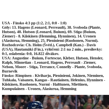
USA - Fínsko 4:3 pp (1:2, 2:1, 0:0 - 1:0)
Góly: 13. Hagens (Leonard, Perreault), 38. Svoboda (Plante,
Hutson), 40. Hutson (Leonard, Buium), 69. Stiga (Buium,
Ziemer) - 8. Kiiskinen (Hemming, Hynninen), 14. Uronen
(Alasiurua, Hemming), 25. Pieniniemi (Ruohonen, Nurmi).
Rozhodcovia: Ch. Holm (Švéd.), Campbell (Kan.) - Davis
(USA), Hautamäki (Fín.), vylúčení: 2:1 na 2 min., presilovky:
0:1, oslabenia: 0:0, 16.822 divákov.
USA: Augustine - Buium, Fortescue, Kleber, Hutson, Hensler,
Ralph, Minnetian - Leonard, Hagens, Perreault - Ziemer,
Nelson, Moore - Stiga, Terrance, Connelly - Plante, Svoboda,
Burnevik
Fínsko: Rimpinen - Kiviharju, Pieniniemi, Jokinen, Nieminen,
Tuhkala, Vaisanen, Kangas - Rautiainen, Helenius, Hynninen -
Kiiskinen, Ruohonen, Nurmi - Halttunen, Miettinen,
Kumpulainen - Uronen, Alasiurua, Hemming