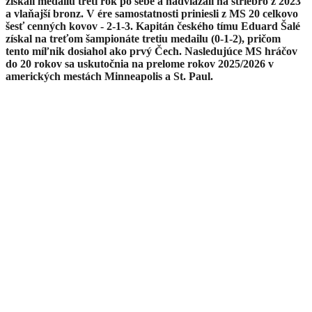
získali medailu tretí rok po sebe a nadviazali na striebro z 2023
a vlaňajší bronz. V ére samostatnosti priniesli z MS 20 celkovo
šesť cenných kovov - 2-1-3. Kapitán českého tímu Eduard Šalé
získal na treťom šampionáte tretiu medailu (0-1-2), pričom
tento míľnik dosiahol ako prvý Čech. Nasledujúce MS hráčov
do 20 rokov sa uskutočnia na prelome rokov 2025/2026 v
amerických mestách Minneapolis a St. Paul.