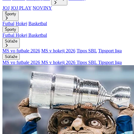
JOJ
JOJ PLAY
NOVINY
Športy
Futbal
Hokej
Basketbal
Športy
Futbal
Hokej
Basketbal
Súťaže
MS vo futbale 2026
MS v hokeji 2026
Tipos SBL
Tipsport liga
Súťaže
MS vo futbale 2026
MS v hokeji 2026
Tipos SBL
Tipsport liga