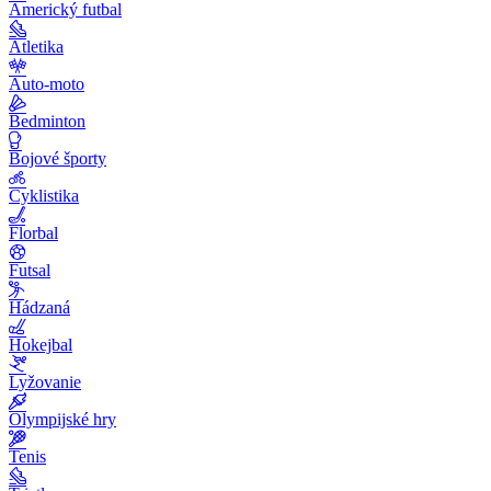
Americký futbal
Atletika
Auto-moto
Bedminton
Bojové športy
Cyklistika
Florbal
Futsal
Hádzaná
Hokejbal
Lyžovanie
Olympijské hry
Tenis