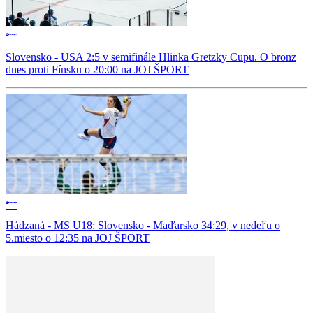
Slovensko - USA 2:5 v semifinále Hlinka Gretzky Cupu. O bronz
dnes proti Fínsku o 20:00 na JOJ ŠPORT
Hádzaná - MS U18: Slovensko - Maďarsko 34:29, v nedeľu o
5.miesto o 12:35 na JOJ ŠPORT