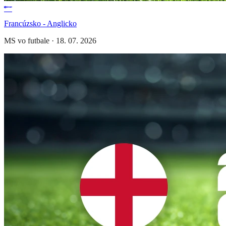
Francúzsko - Anglicko
MS vo futbale
·
18. 07. 2026