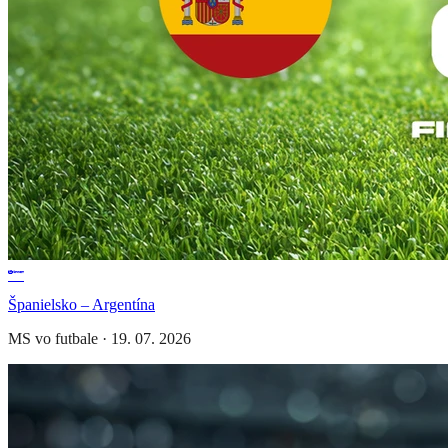
Španielsko – Argentína
MS vo futbale
·
19. 07. 2026