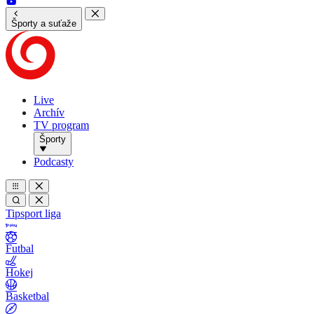
Športy a suťaže
Live
Archív
TV program
Športy
Podcasty
Tipsport liga
Futbal
Hokej
Basketbal