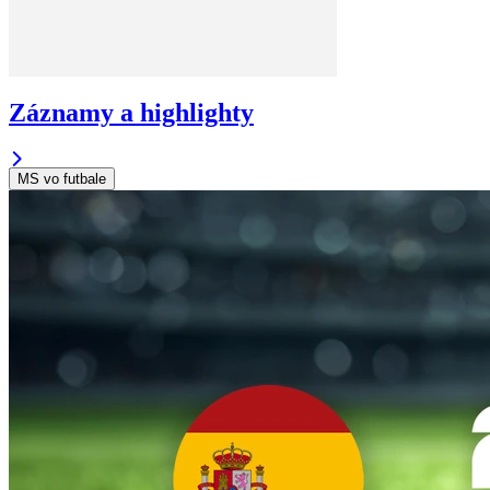
Záznamy a highlighty
MS vo futbale