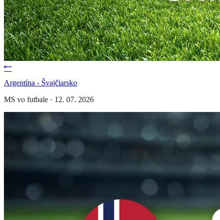
Argentína - Švajčiarsko
MS vo futbale
·
12. 07. 2026