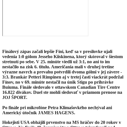
Finálový zápas začali lepšie Fíni, keď sa v presilovke ujali
vedenia 1:0 gólom Jesseho Kiiskinena, ktorý skóroval v šiestom
stretnutí po sebe. V 25. minúte viedli už 3:1, no ani to im
nestačilo na zisk 6. titulu. Američania mali v druhej tretine
výrazne navrch a prevahu potvrdili dvoma gólmi v jej závere -
3:3. Brankár Petteri Rimpinen aj v tretej časti viackrát podržal
Fínov, no v 69. minúte nestačil na únik Stigu po prihrávke
Buiuma. Finále sledovalo v ottawskom Canadian Tire Centre
16.822 divákov. Duel ste mohli sledovať v priamom prenose na
JOJ ŠPORT.
Po finále pri mikrofóne Petra Klimašovkého nechýval ani
Americký útočník JAMES HAGENS.
Hokejisti USA obhájili prvenstvo na MS hráčov do 20 rokov v