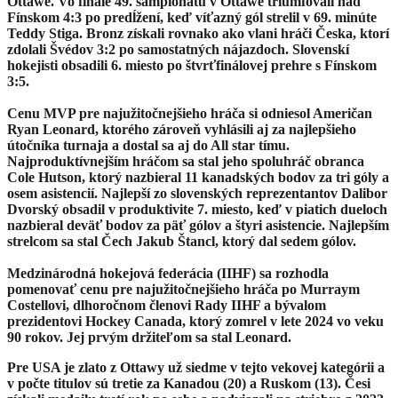
Ottawe. Vo finále 49. šampionátu v Ottawe triumfovali nad
Fínskom 4:3 po predĺžení, keď víťazný gól strelil v 69. minúte
Teddy Stiga. Bronz získali rovnako ako vlani hráči Česka, ktorí
zdolali Švédov 3:2 po samostatných nájazdoch. Slovenskí
hokejisti obsadili 6. miesto po štvrťfinálovej prehre s Fínskom
3:5.
Cenu MVP pre najužitočnejšieho hráča si odniesol Američan
Ryan Leonard, ktorého zároveň vyhlásili aj za najlepšieho
útočníka turnaja a dostal sa aj do All star tímu.
Najproduktívnejším hráčom sa stal jeho spoluhráč obranca
Cole Hutson, ktorý nazbieral 11 kanadských bodov za tri góly a
osem asistencií. Najlepší zo slovenských reprezentantov Dalibor
Dvorský obsadil v produktivite 7. miesto, keď v piatich dueloch
nazbieral deväť bodov za päť gólov a štyri asistencie. Najlepším
strelcom sa stal Čech Jakub Štancl, ktorý dal sedem gólov.
Medzinárodná hokejová federácia (IIHF) sa rozhodla
pomenovať cenu pre najužitočnejšieho hráča po Murraym
Costellovi, dlhoročnom členovi Rady IIHF a bývalom
prezidentovi Hockey Canada, ktorý zomrel v lete 2024 vo veku
90 rokov. Jej prvým držiteľom sa stal Leonard.
Pre USA je zlato z Ottawy už siedme v tejto vekovej kategórii a
v počte titulov sú tretie za Kanadou (20) a Ruskom (13). Česi