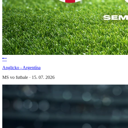
Anglicko - Argentína
MS vo futbale
·
15. 07. 2026