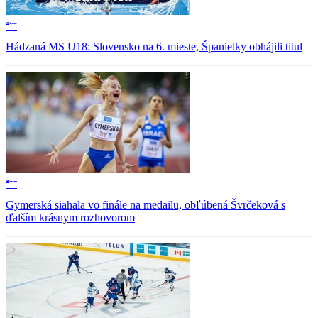
Hádzaná MS U18: Slovensko na 6. mieste, Španielky obhájili titul
Gymerská siahala vo finále na medailu, obľúbená Švrčeková s
ďalším krásnym rozhovorom