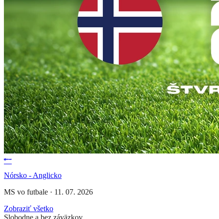
Nórsko - Anglicko
MS vo futbale
·
11. 07. 2026
Zobraziť všetko
Slobodne a bez záväzkov