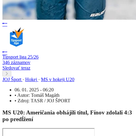
Tipsport liga 25/26
346 záznamov
Sledovať teraz
JOJ Šport
·
Hokej
·
MS v hokeji U20
06. 01. 2025 - 06:20
•
Autor:
Tomáš Magáth
•
Zdroj:
TASR / JOJ ŠPORT
MS U20: Američania obhájili titul, Fínov zdolali 4:3
po predĺžení