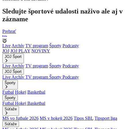
Sledujte športové udalosti naživo ale aj v
zázname
Prehrať
Live
Archív
TV program
Športy
Podcasty
JOJ
JOJ PLAY
NOVINY
JOJ Šport
Live
Archív
TV program
Športy
Podcasty
JOJ Šport
Live
Archív
TV program
Športy
Podcasty
Športy
Futbal
Hokej
Basketbal
Športy
Futbal
Hokej
Basketbal
Súťaže
MS vo futbale 2026
MS v hokeji 2026
Tipos SBL
Tipsport liga
Súťaže