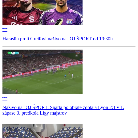
Haraslín proti Greifovi naživo na JOJ ŠPORT od 19:30h
Naživo na JOJ ŠPORT: Sparta po obrate zdolala Lyon 2:1 v 1.
zápase 3. predkola Ligy majstrov