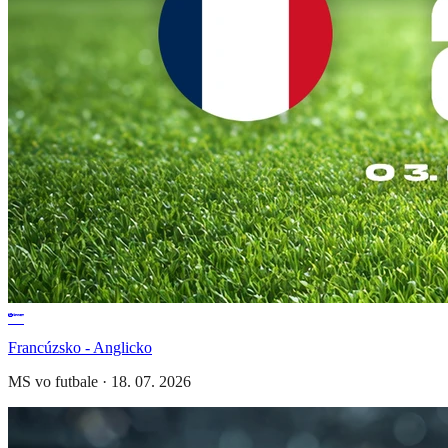
Francúzsko - Anglicko
MS vo futbale
·
18. 07. 2026