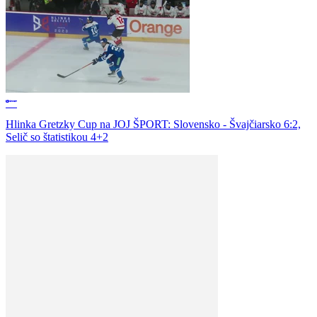
Hlinka Gretzky Cup na JOJ ŠPORT: Slovensko - Švajčiarsko 6:2,
Selič so štatistikou 4+2