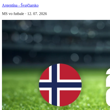
Argentína - Švajčiarsko
MS vo futbale
·
12. 07. 2026