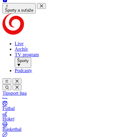
Športy a suťaže
Live
Archív
TV program
Športy
Podcasty
Tipsport liga
Futbal
Hokej
Basketbal