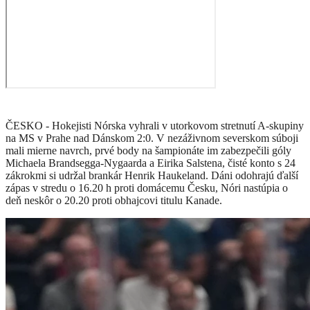
ČESKO - Hokejisti Nórska vyhrali v utorkovom stretnutí A-skupiny
na MS v Prahe nad Dánskom 2:0. V nezáživnom severskom súboji
mali mierne navrch, prvé body na šampionáte im zabezpečili góly
Michaela Brandsegga-Nygaarda a Eirika Salstena, čisté konto s 24
zákrokmi si udržal brankár Henrik Haukeland. Dáni odohrajú ďalší
zápas v stredu o 16.20 h proti domácemu Česku, Nóri nastúpia o
deň neskôr o 20.20 proti obhajcovi titulu Kanade.