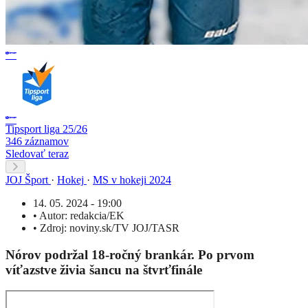
Tipsport liga 25/26
346 záznamov
Sledovať teraz
JOJ Šport
·
Hokej
·
MS v hokeji 2024
14. 05. 2024 - 19:00
•
Autor:
redakcia/EK
•
Zdroj:
noviny.sk/TV JOJ/TASR
Nórov podržal 18-ročný brankár. Po prvom
víťazstve živia šancu na štvrťfinále