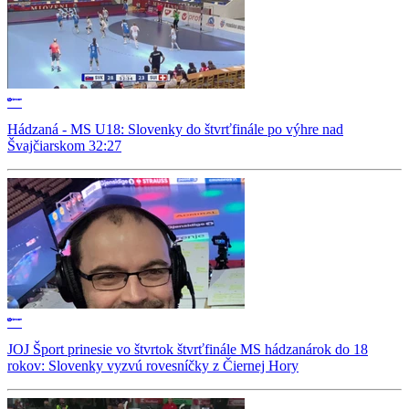
Hádzaná - MS U18: Slovenky do štvrťfinále po výhre nad
Švajčiarskom 32:27
JOJ Šport prinesie vo štvrtok štvrťfinále MS hádzanárok do 18
rokov: Slovenky vyzvú rovesníčky z Čiernej Hory