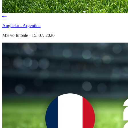
Anglicko - Argentína
MS vo futbale
·
15. 07. 2026