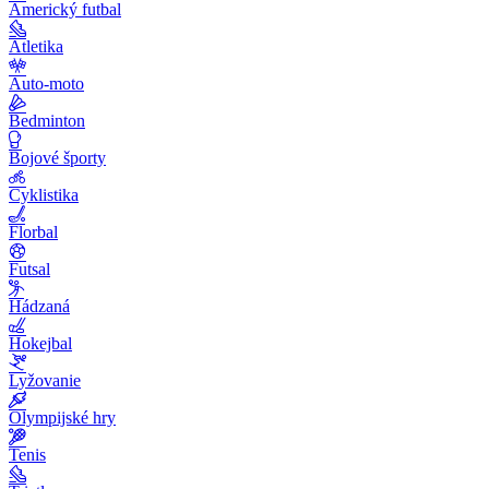
Americký futbal
Atletika
Auto-moto
Bedminton
Bojové športy
Cyklistika
Florbal
Futsal
Hádzaná
Hokejbal
Lyžovanie
Olympijské hry
Tenis