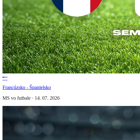
Francúzsko - Španielsko
MS vo futbale
·
14. 07. 2026