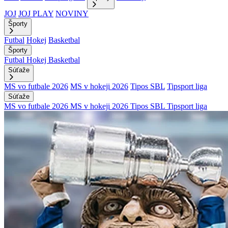
JOJ
JOJ PLAY
NOVINY
Športy
Futbal
Hokej
Basketbal
Športy
Futbal
Hokej
Basketbal
Súťaže
MS vo futbale 2026
MS v hokeji 2026
Tipos SBL
Tipsport liga
Súťaže
MS vo futbale 2026
MS v hokeji 2026
Tipos SBL
Tipsport liga