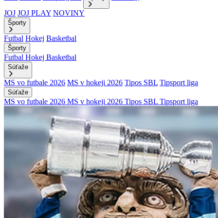
JOJ
JOJ PLAY
NOVINY
Športy
Futbal
Hokej
Basketbal
Športy
Futbal
Hokej
Basketbal
Súťaže
MS vo futbale 2026
MS v hokeji 2026
Tipos SBL
Tipsport liga
Súťaže
MS vo futbale 2026
MS v hokeji 2026
Tipos SBL
Tipsport liga