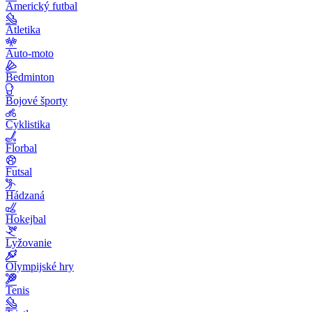
Americký futbal
Atletika
Auto-moto
Bedminton
Bojové športy
Cyklistika
Florbal
Futsal
Hádzaná
Hokejbal
Lyžovanie
Olympijské hry
Tenis