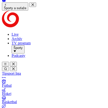
Športy a suťaže
Live
Archív
TV program
Športy
Podcasty
Tipsport liga
Futbal
Hokej
Basketbal