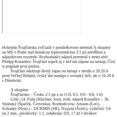
Hokejisti Švajčiarska zvíťazili v pondelkovom stretnutí A-skupiny
na MS v Prahe nad domácou reprezentáciou 2:1 po predĺžení a
nájazdovom rozstrele. Rozhodujúci nájazd premenil v tretej sérii
Philipp Kurashev. Švajčiari uspeli aj v treťom zápase na turnaji, Česi
si pripísali prvú prehru.
Švajčiari odohrajú štvrtý zápas na turnaji v stredu o 20.20 h
proti Veľkej Británii, český tím nastúpi v rovnaký deň, ale o 16.20 h
s Dánskom.
A-skupina:
Švajčiarsko – Česko 2:1 pp a sn (1:0, 0:1, 0:0 - 0:0, 1:0)
Góly: 14. Fiala (Hischier, Josi), rozh. nájazd Kurashev – 36.
Stránský (Špaček, Červenka). Rozhodcovia: Ansons (Lot.),
Schrader (Nem.) – DURMIS (SR), Nyqvist (Švéd.), vylúčení: 5:6
na 2 min., presilovky: 1:1, oslabenia: 0:0, 17.413 divákov