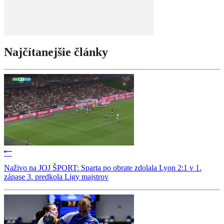
Najčítanejšie články
Naživo na JOJ ŠPORT: Sparta po obrate zdolala Lyon 2:1 v 1.
zápase 3. predkola Ligy majstrov