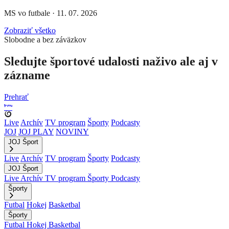
MS vo futbale
·
11. 07. 2026
Zobraziť všetko
Slobodne a bez záväzkov
Sledujte športové udalosti naživo ale aj v
zázname
Prehrať
Live
Archív
TV program
Športy
Podcasty
JOJ
JOJ PLAY
NOVINY
JOJ Šport
Live
Archív
TV program
Športy
Podcasty
JOJ Šport
Live
Archív
TV program
Športy
Podcasty
Športy
Futbal
Hokej
Basketbal
Športy
Futbal
Hokej
Basketbal