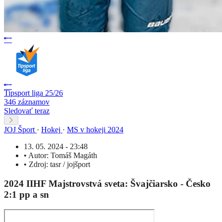
Tipsport liga 25/26
346 záznamov
Sledovať teraz
JOJ Šport
·
Hokej
·
MS v hokeji 2024
13. 05. 2024 - 23:48
•
Autor:
Tomáš Magáth
•
Zdroj:
tasr / jojšport
2024 IIHF Majstrovstvá sveta: Švajčiarsko - Česko
2:1 pp a sn