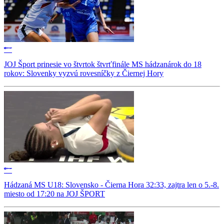
JOJ Šport prinesie vo štvrtok štvrťfinále MS hádzanárok do 18
rokov: Slovenky vyzvú rovesníčky z Čiernej Hory
Hádzaná MS U18: Slovensko - Čierna Hora 32:33, zajtra len o 5.-8.
miesto od 17:20 na JOJ ŠPORT