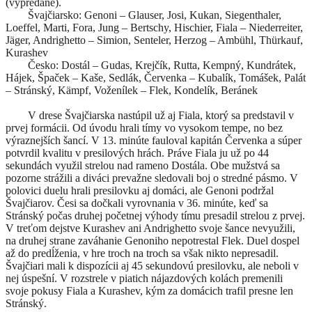
(vypredané).
Švajčiarsko: Genoni – Glauser, Josi, Kukan, Siegenthaler,
Loeffel, Marti, Fora, Jung – Bertschy, Hischier, Fiala – Niederreiter,
Jäger, Andrighetto – Simion, Senteler, Herzog – Ambühl, Thürkauf,
Kurashev
Česko: Dostál – Gudas, Krejčík, Rutta, Kempný, Kundrátek,
Hájek, Špaček – Kaše, Sedlák, Červenka – Kubalík, Tomášek, Palát
– Stránský, Kämpf, Voženílek – Flek, Kondelík, Beránek
V drese Švajčiarska nastúpil už aj Fiala, ktorý sa predstavil v
prvej formácii. Od úvodu hrali tímy vo vysokom tempe, no bez
výraznejších šancí. V 13. minúte fauloval kapitán Červenka a súper
potvrdil kvalitu v presilových hrách. Práve Fiala ju už po 44
sekundách využil strelou nad rameno Dostála. Obe mužstvá sa
pozorne strážili a diváci prevažne sledovali boj o stredné pásmo. V
polovici duelu hrali presilovku aj domáci, ale Genoni podržal
Švajčiarov. Česi sa dočkali vyrovnania v 36. minúte, keď sa
Stránský počas druhej početnej výhody tímu presadil strelou z prvej.
V treťom dejstve Kurashev ani Andrighetto svoje šance nevyužili,
na druhej strane zaváhanie Genoniho nepotrestal Flek. Duel dospel
až do predĺženia, v hre troch na troch sa však nikto nepresadil.
Švajčiari mali k dispozícii aj 45 sekundovú presilovku, ale neboli v
nej úspešní. V rozstrele v piatich nájazdových kolách premenili
svoje pokusy Fiala a Kurashev, kým za domácich trafil presne len
Stránský.