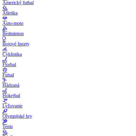
Americký futbal
Atletika
Auto-moto
Bedminton
Bojové športy
Cyklistika
Florbal
Futsal
Hádzaná
Hokejbal
Lyžovanie
Olympijské hry
Tenis