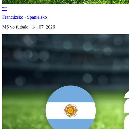
Francúzsko - Španielsko
MS vo futbale
·
14. 07. 2026