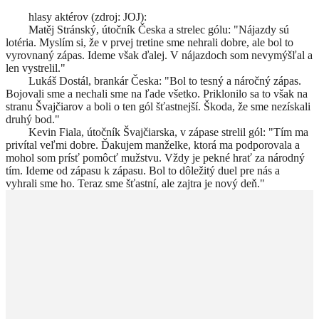
hlasy aktérov (zdroj: JOJ):
Matěj Stránský, útočník Česka a strelec gólu: "Nájazdy sú
lotéria. Myslím si, že v prvej tretine sme nehrali dobre, ale bol to
vyrovnaný zápas. Ideme však ďalej. V nájazdoch som nevymýšľal a
len vystrelil."
Lukáš Dostál, brankár Česka: "Bol to tesný a náročný zápas.
Bojovali sme a nechali sme na ľade všetko. Priklonilo sa to však na
stranu Švajčiarov a boli o ten gól šťastnejší. Škoda, že sme nezískali
druhý bod."
Kevin Fiala, útočník Švajčiarska, v zápase strelil gól: "Tím ma
privítal veľmi dobre. Ďakujem manželke, ktorá ma podporovala a
mohol som prísť pomôcť mužstvu. Vždy je pekné hrať za národný
tím. Ideme od zápasu k zápasu. Bol to dôležitý duel pre nás a
vyhrali sme ho. Teraz sme šťastní, ale zajtra je nový deň."