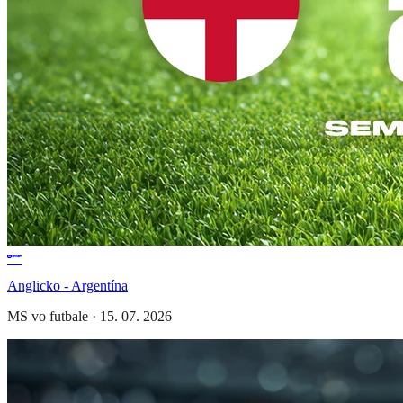
Anglicko - Argentína
MS vo futbale
·
15. 07. 2026