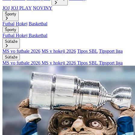
JOJ
JOJ PLAY
NOVINY
Športy
Futbal
Hokej
Basketbal
Športy
Futbal
Hokej
Basketbal
Súťaže
MS vo futbale 2026
MS v hokeji 2026
Tipos SBL
Tipsport liga
Súťaže
MS vo futbale 2026
MS v hokeji 2026
Tipos SBL
Tipsport liga