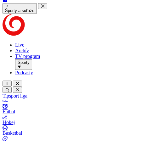
Športy a suťaže
Live
Archív
TV program
Športy
Podcasty
Tipsport liga
Futbal
Hokej
Basketbal