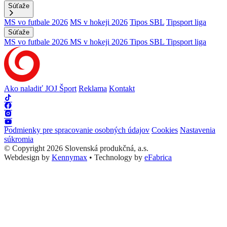
Súťaže
MS vo futbale 2026
MS v hokeji 2026
Tipos SBL
Tipsport liga
Súťaže
MS vo futbale 2026
MS v hokeji 2026
Tipos SBL
Tipsport liga
Ako naladiť JOJ Šport
Reklama
Kontakt
Podmienky pre spracovanie osobných údajov
Cookies
Nastavenia
súkromia
© Copyright 2026 Slovenská produkčná, a.s.
Webdesign by
Kennymax
•
Technology by
eFabrica