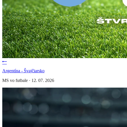
Argentína - Švajčiarsko
MS vo futbale
·
12. 07. 2026