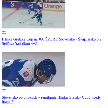
Hlinka Gretzky Cup na JOJ ŠPORT: Slovensko - Švajčiarsko 6:2,
Selič so štatistikou 4+2
Slovensko po 5 rokoch v semifinále Hlinka Gretzky Cupu. Kedy
hráme?