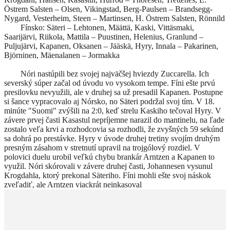
Östrem Salsten – Olsen, Vikingstad, Berg-Paulsen – Brandsegg-
Nygard, Vesterheim, Steen – Martinsen, H. Östrem Salsten, Rönnild
Fínsko: Säteri – Lehtonen, Määttä, Kaski, Vittäsmaki,
Saarijärvi, Riikola, Mattila – Puustinen, Helenius, Granlund –
Puljujärvi, Kapanen, Oksanen – Jääskä, Hyry, Innala – Pakarinen,
Björninen, Mäenalanen – Jormakka
Nóri nastúpili bez svojej najväčšej hviezdy Zuccarella. Ich
severský súper začal od úvodu vo vysokom tempe. Fíni ešte prvú
presilovku nevyužili, ale v druhej sa už presadil Kapanen. Postupne
si šance vypracovalo aj Nórsko, no Säteri podržal svoj tím. V 18.
minúte "Suomi" zvýšili na 2:0, keď strelu Kaskiho tečoval Hyry. V
závere prvej časti Kasastul nepríjemne narazil do mantinelu, na ľade
zostalo veľa krvi a rozhodcovia sa rozhodli, že zvyšných 59 sekúnd
sa dohrá po prestávke. Hyry v úvode druhej tretiny svojím druhým
presným zásahom v stretnutí upravil na trojgólový rozdiel. V
polovici duelu urobil veľkú chybu brankár Arntzen a Kapanen to
využil. Nóri skórovali v závere druhej časti, Johannesen vysunul
Krogdahla, ktorý prekonal Säteriho. Fíni mohli ešte svoj náskok
zveľadiť, ale Arntzen viackrát neinkasoval