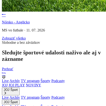
Nórsko - Anglicko
MS vo futbale
·
11. 07. 2026
Zobraziť všetko
Slobodne a bez záväzkov
Sledujte športové udalosti naživo ale aj v
zázname
Prehrať
Live
Archív
TV program
Športy
Podcasty
JOJ
JOJ PLAY
NOVINY
JOJ Šport
Live
Archív
TV program
Športy
Podcasty
JOJ Šport