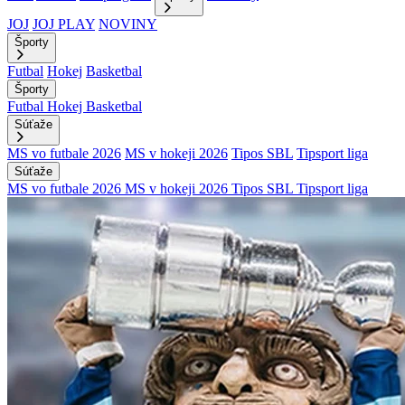
JOJ
JOJ PLAY
NOVINY
Športy
Futbal
Hokej
Basketbal
Športy
Futbal
Hokej
Basketbal
Súťaže
MS vo futbale 2026
MS v hokeji 2026
Tipos SBL
Tipsport liga
Súťaže
MS vo futbale 2026
MS v hokeji 2026
Tipos SBL
Tipsport liga