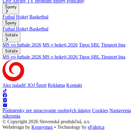
Live
Archív
TV program
Športy
Podcasty
Športy
Futbal
Hokej
Basketbal
Športy
Futbal
Hokej
Basketbal
Súťaže
MS vo futbale 2026
MS v hokeji 2026
Tipos SBL
Tipsport liga
Súťaže
MS vo futbale 2026
MS v hokeji 2026
Tipos SBL
Tipsport liga
Ako naladiť JOJ Šport
Reklama
Kontakt
Podmienky pre spracovanie osobných údajov
Cookies
Nastavenia
súkromia
© Copyright 2026 Slovenská produkčná, a.s.
Webdesign by
Kennymax
•
Technology by
eFabrica