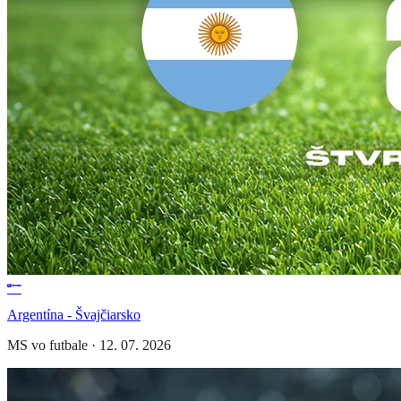
Argentína - Švajčiarsko
MS vo futbale
·
12. 07. 2026