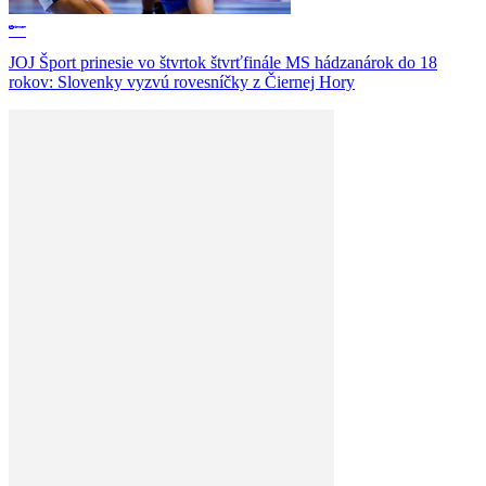
JOJ Šport prinesie vo štvrtok štvrťfinále MS hádzanárok do 18
rokov: Slovenky vyzvú rovesníčky z Čiernej Hory