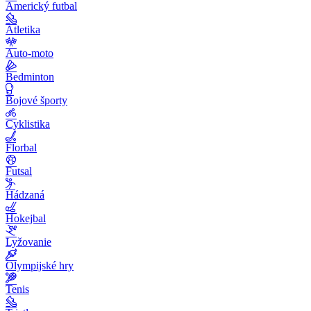
Americký futbal
Atletika
Auto-moto
Bedminton
Bojové športy
Cyklistika
Florbal
Futsal
Hádzaná
Hokejbal
Lyžovanie
Olympijské hry
Tenis