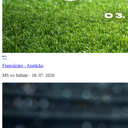
Francúzsko - Anglicko
MS vo futbale
·
18. 07. 2026