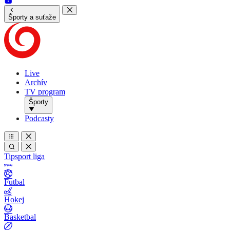
Športy a suťaže
Live
Archív
TV program
Športy
Podcasty
Tipsport liga
Futbal
Hokej
Basketbal