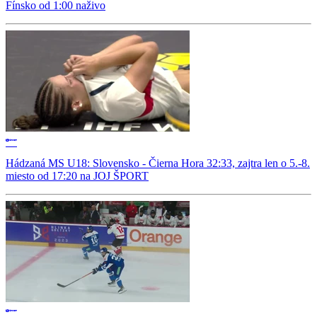
Fínsko od 1:00 naživo
Hádzaná MS U18: Slovensko - Čierna Hora 32:33, zajtra len o 5.-8.
miesto od 17:20 na JOJ ŠPORT