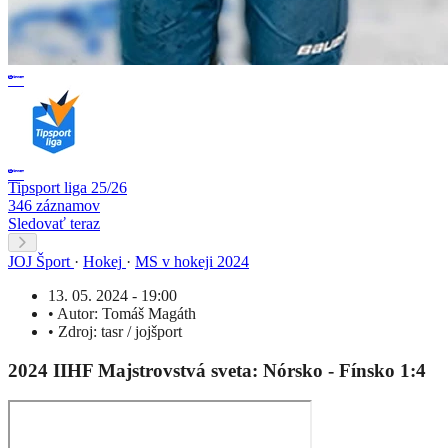
Tipsport liga 25/26
346 záznamov
Sledovať teraz
JOJ Šport
·
Hokej
·
MS v hokeji 2024
13. 05. 2024 - 19:00
•
Autor:
Tomáš Magáth
•
Zdroj:
tasr / jojšport
2024 IIHF Majstrovstvá sveta: Nórsko - Fínsko 1:4