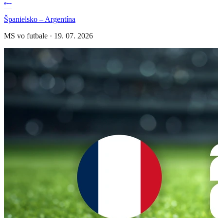
Španielsko – Argentína
MS vo futbale
·
19. 07. 2026