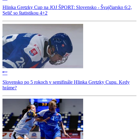
Hlinka Gretzky Cup na JOJ ŠPORT: Slovensko - Švajčiarsko 6:2,
Selič so štatistikou 4+2
Slovensko po 5 rokoch v semifinále Hlinka Gretzky Cupu. Kedy
hráme?