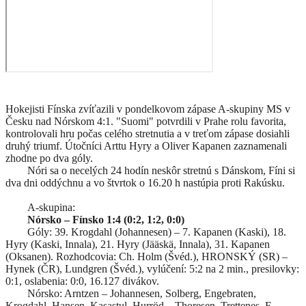
Hokejisti Fínska zvíťazili v pondelkovom zápase A-skupiny MS v
Česku nad Nórskom 4:1. "Suomi" potvrdili v Prahe rolu favorita,
kontrolovali hru počas celého stretnutia a v treťom zápase dosiahli
druhý triumf. Útočníci Arttu Hyry a Oliver Kapanen zaznamenali
zhodne po dva góly.
Nóri sa o necelých 24 hodín neskôr stretnú s Dánskom, Fíni si
dva dni oddýchnu a vo štvrtok o 16.20 h nastúpia proti Rakúsku.
A-skupina:
Nórsko – Fínsko 1:4 (0:2, 1:2, 0:0)
Góly: 39. Krogdahl (Johannesen) – 7. Kapanen (Kaski), 18.
Hyry (Kaski, Innala), 21. Hyry (Jääskä, Innala), 31. Kapanen
(Oksanen). Rozhodcovia: Ch. Holm (Švéd.), HRONSKÝ (SR) –
Hynek (ČR), Lundgren (Švéd.), vylúčení: 5:2 na 2 min., presilovky:
0:1, oslabenia: 0:0, 16.127 divákov.
Nórsko: Arntzen – Johannesen, Solberg, Engebraten,
Krogdahl, Hansen, Kasastul, Hurröd – Thoresen, Trettenes, E.