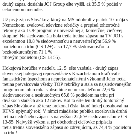
druhý zápas, dosiahla JOJ Group ešte vyšší, až 35,5 % podiel v
celodennom meradle.
Už prvý zápas Slovákov, ktorý na MS odohrali v piatok 10. mája s
Nemeckom, zvalcoval televízne rebríčky a prepísal tohtoročné
rekordy ako TOP program v univerzálnej aj komerčnej cieľovej
skupine! Najsledovanejšia bola tretia tretina zápasu na TV JOJ s
excelentnou 18,8 % sledovanosťou a neuveriteľným 56,9 %
podielom na trhu (CS 12+) a so 17,7 % sledovanosťou a
bezkonkurenčným 71,1 %
trhovým podielom (CS 13-55).
Hokejová horúčka v nedeľu 12. 5. ešte vzrástla - druhý zápas
slovenskej hokejovej reprezentácie s Kazachstanom kraľoval s
fantastickým úspechom a neprekonateľnými výkonmi! Jeho tretia
tretina prevalcovala všetky TOP rebríčky a stala sa najsledovanejším
programom tohto roka s absolútne neprekonateľnou 22,6 %
sledovanosťou a neskutočným 65,8 % podielom na trhu pri
divákoch starších ako 12 rokov. Bol to ešte len druhý tohtoročný
zápas Slovákov a už teraz prekonal čísla, ktoré hokej dosahoval na
RTVS uplynulý rok! V rámci mladšieho publika excelovala druhá
tretina nedeľného zápasu s najvyššou 22,6 % sledovanosťou v CS
13-55. Najvyšší výkon si pri obchodnej cieľovke pripísala
tretia tretina slovenského zápasu so zdrvujúcim, až 74,4 % podielom
na trhu!