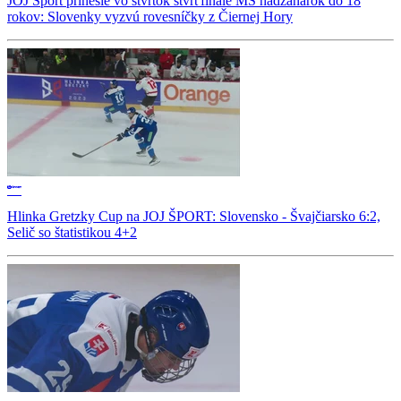
JOJ Šport prinesie vo štvrtok štvrťfinále MS hádzanárok do 18
rokov: Slovenky vyzvú rovesníčky z Čiernej Hory
Hlinka Gretzky Cup na JOJ ŠPORT: Slovensko - Švajčiarsko 6:2,
Selič so štatistikou 4+2