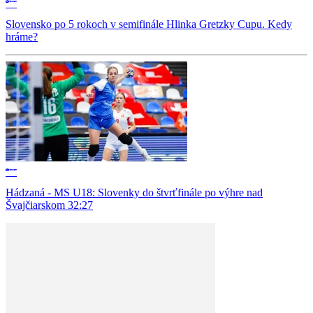
Slovensko po 5 rokoch v semifinále Hlinka Gretzky Cupu. Kedy
hráme?
Hádzaná - MS U18: Slovenky do štvrťfinále po výhre nad
Švajčiarskom 32:27