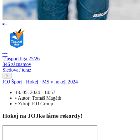
Tipsport liga 25/26
346 záznamov
Sledovať teraz
JOJ Šport
·
Hokej
·
MS v hokeji 2024
13. 05. 2024 - 14:57
•
Autor:
Tomáš Magáth
•
Zdroj:
JOJ Group
Hokej na JOJke láme rekordy!