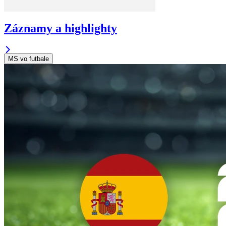
Záznamy a highlighty
MS vo futbale