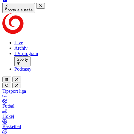
Športy a suťaže
Live
Archív
TV program
Športy
Podcasty
Tipsport liga
Futbal
Hokej
Basketbal