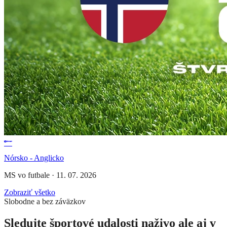
Nórsko - Anglicko
MS vo futbale
·
11. 07. 2026
Zobraziť všetko
Slobodne a bez záväzkov
Sledujte športové udalosti naživo ale aj v