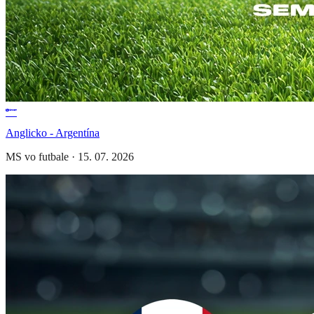
Anglicko - Argentína
MS vo futbale
·
15. 07. 2026