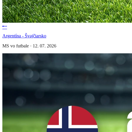
Argentína - Švajčiarsko
MS vo futbale
·
12. 07. 2026