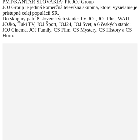
PMT/KANTAR SLOVAKIA; PR JOJ Group
JOJ Group je jediná komerčná televízna skupina, ktorej vysielanie je
prístupné celej populácii SR.
Do skupiny patrí 8 slovenských staníc: TV JOJ, JOJ Plus, WAU,
JOJko, Ťuki TV, JOJ Šport, JOJ24, JOJ Svet; a 6 českých staníc:
JOJ Cinema, JOJ Family, CS Film, CS Mystery, CS History a CS
Horror