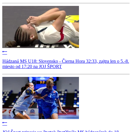
Hádzaná MS U18: Slovensko - Čierna Hora 32:33, zajtra len o 5.-8.
miesto od 17:20 na JOJ ŠPORT