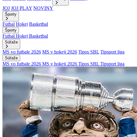
JOJ
JOJ PLAY
NOVINY
Športy
Futbal
Hokej
Basketbal
Športy
Futbal
Hokej
Basketbal
Súťaže
MS vo futbale 2026
MS v hokeji 2026
Tipos SBL
Tipsport liga
Súťaže
MS vo futbale 2026
MS v hokeji 2026
Tipos SBL
Tipsport liga