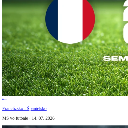
Francúzsko - Španielsko
MS vo futbale
·
14. 07. 2026