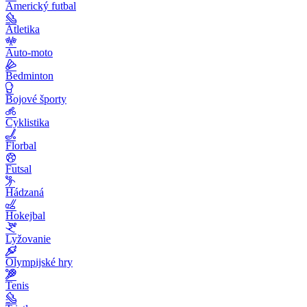
Americký futbal
Atletika
Auto-moto
Bedminton
Bojové športy
Cyklistika
Florbal
Futsal
Hádzaná
Hokejbal
Lyžovanie
Olympijské hry
Tenis