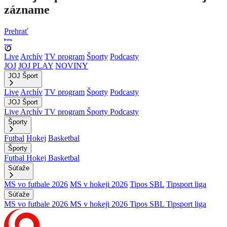
zázname
Prehrať
Live
Archív
TV program
Športy
Podcasty
JOJ
JOJ PLAY
NOVINY
JOJ Šport
Live
Archív
TV program
Športy
Podcasty
JOJ Šport
Live
Archív
TV program
Športy
Podcasty
Športy
Futbal
Hokej
Basketbal
Športy
Futbal
Hokej
Basketbal
Súťaže
MS vo futbale 2026
MS v hokeji 2026
Tipos SBL
Tipsport liga
Súťaže
MS vo futbale 2026
MS v hokeji 2026
Tipos SBL
Tipsport liga