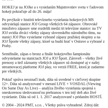
HOKEJ je na JOJke a s vysielaním Majstrovstiev sveta v ľadovom
hokeji pokračuje až do 26. mája!
Po prvýkrát v histórii televízneho vysielania hokejových MS
odvysielajú stanice JOJ Group všetkých 64 zápasov. Obrovské
množstvo zápasov sme rozdelili medzi tri televízne stanice: na TV
JOJ uvidia diváci všetky zápasy slovenského národného tímu, na
stanici JOJ Plus vysielame vybrané zápasy pražskej skupiny a na
JOJ Športe všetky zápasy, ktoré sa budú hrať v Ostrave a vybrané z
Prahy.
Semifinále, zápas o bronz a finále hokejového šampionátu
odvysielame na staniciach JOJ a JOJ Šport. Zároveň – všetky živé
prenosy a tiež záznamy všetkých zápasov sú dostupné aj v našej
streamovacej platforme JOJ play, vo verzii FREE, ktorá je zadarmo
pre všetkých.
Pokiaľ správa neoznačí inak, dáta sú uvedené v cieľovej skupine
12+. Dáta sú analyzované v meraní LIVE + VOSDAL (Viewing
On Same Day As Live) – analýza živého vysielania spojená s
oneskorenou sledovanosťou prehranou v ten istý deň ako živé
vysielanie. Dáta sú od 1. 1. 2017 analyzované s pridaním HOSTÍ.
© 2004 - 2024 PMT, s.r.o. , Všetky práva vyhradené. Zdroj dát: