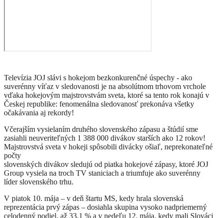
Televízia JOJ slávi s hokejom bezkonkurenčné úspechy - ako
suverénny víťaz v sledovanosti je na absolútnom trhovom vrchole
vďaka hokejovým majstrovstvám sveta, ktoré sa tento rok konajú v
Českej republike: fenomenálna sledovanosť prekonáva všetky
očakávania aj rekordy!
Včerajším vysielaním druhého slovenského zápasu a štúdií sme
zasiahli neuveriteľných 1 388 000 divákov starších ako 12 rokov!
Majstrovstvá sveta v hokeji spôsobili divácky ošiaľ, neprekonateľné
počty
slovenských divákov sledujú od piatka hokejové zápasy, ktoré JOJ
Group vysiela na troch TV staniciach a triumfuje ako suverénny
líder slovenského trhu.
V piatok 10. mája – v deň štartu MS, kedy hrala slovenská
reprezentácia prvý zápas – dosiahla skupina vysoko nadpriemerný
celodenný podiel, až 33,1 % a v nedeľu 12. mája, kedy mali Slováci