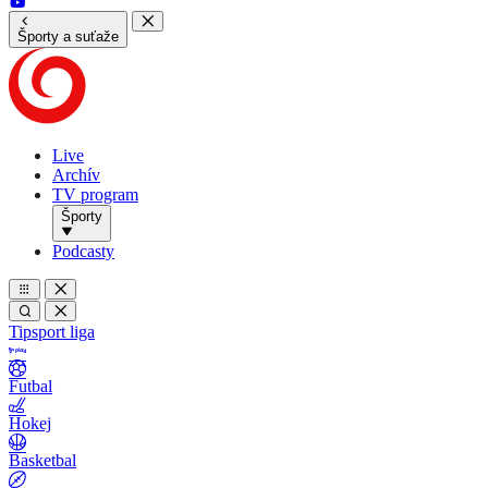
Športy a suťaže
Live
Archív
TV program
Športy
Podcasty
Tipsport liga
Futbal
Hokej
Basketbal