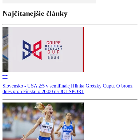
Najčítanejšie články
Slovensko - USA 2:5 v semifinále Hlinka Gretzky Cupu. O bronz
dnes proti Fínsku o 20:00 na JOJ ŠPORT