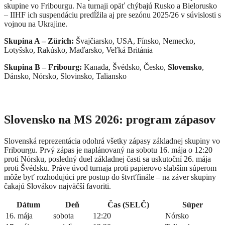
skupine vo Fribourgu. Na turnaji opäť chýbajú Rusko a Bielorusko
– IIHF ich suspendáciu predĺžila aj pre sezónu 2025/26 v súvislosti s
vojnou na Ukrajine.
Skupina A – Zürich:
Švajčiarsko, USA, Fínsko, Nemecko,
Lotyšsko, Rakúsko, Maďarsko, Veľká Británia
Skupina B – Fribourg:
Kanada, Švédsko, Česko,
Slovensko
,
Dánsko, Nórsko, Slovinsko, Taliansko
Slovensko na MS 2026: program zápasov
Slovenská reprezentácia odohrá všetky zápasy základnej skupiny vo
Fribourgu. Prvý zápas je naplánovaný na sobotu 16. mája o 12:20
proti Nórsku, posledný duel základnej časti sa uskutoční 26. mája
proti Švédsku. Práve úvod turnaja proti papierovo slabším súperom
môže byť rozhodujúci pre postup do štvrťfinále – na záver skupiny
čakajú Slovákov najväčší favoriti.
Dátum
Deň
Čas (SELČ)
Súper
16. mája
sobota
12:20
Nórsko