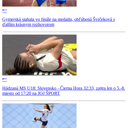
Gymerská siahala vo finále na medailu, obľúbená Švrčeková s
ďalším krásnym rozhovorom
Hádzaná MS U18: Slovensko - Čierna Hora 32:33, zajtra len o 5.-8.
miesto od 17:20 na JOJ ŠPORT