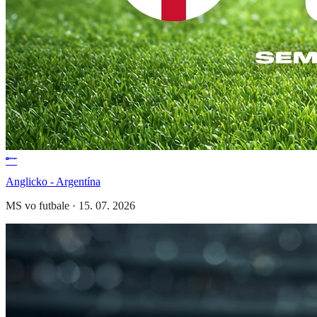
Anglicko - Argentína
MS vo futbale
·
15. 07. 2026