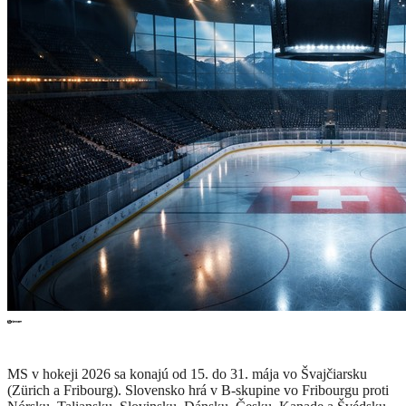
MS v hokeji 2026 sa konajú od 15. do 31. mája vo Švajčiarsku
(Zürich a Fribourg). Slovensko hrá v B-skupine vo Fribourgu proti