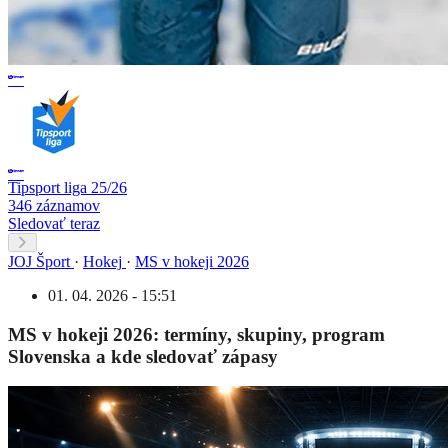
Tipsport liga 25/26
346 záznamov
Sledovať teraz
JOJ Šport
·
Hokej
·
MS v hokeji 2026
01. 04. 2026 - 15:51
MS v hokeji 2026: termíny, skupiny, program
Slovenska a kde sledovať zápasy