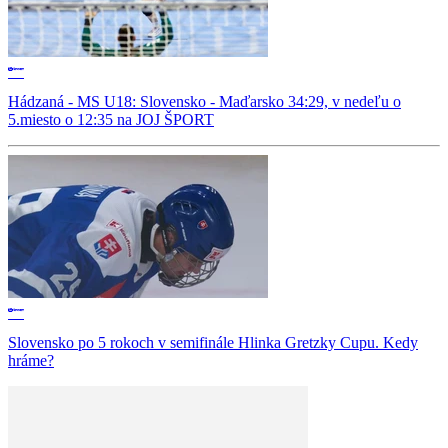
Hádzaná - MS U18: Slovensko - Maďarsko 34:29, v nedeľu o
5.miesto o 12:35 na JOJ ŠPORT
Slovensko po 5 rokoch v semifinále Hlinka Gretzky Cupu. Kedy
hráme?