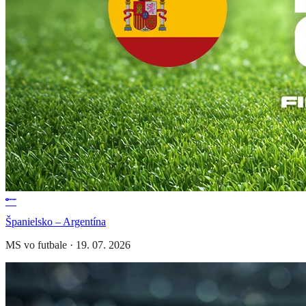
Španielsko – Argentína
MS vo futbale
·
19. 07. 2026