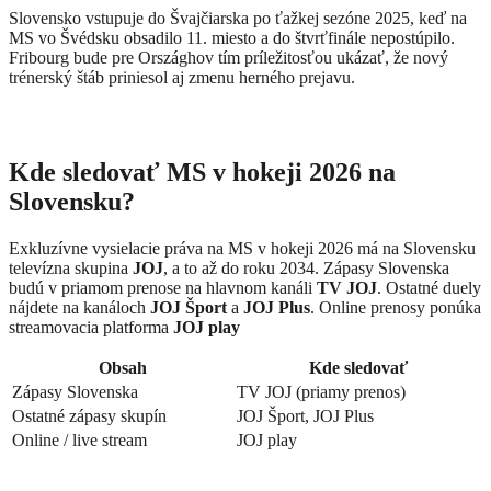
Slovensko vstupuje do Švajčiarska po ťažkej sezóne 2025, keď na
MS vo Švédsku obsadilo 11. miesto a do štvrťfinále nepostúpilo.
Fribourg bude pre Országhov tím príležitosťou ukázať, že nový
trénerský štáb priniesol aj zmenu herného prejavu.
Kde sledovať MS v hokeji 2026 na
Slovensku?
Exkluzívne vysielacie práva na MS v hokeji 2026 má na Slovensku
televízna skupina
JOJ
, a to až do roku 2034. Zápasy Slovenska
budú v priamom prenose na hlavnom kanáli
TV JOJ
. Ostatné duely
nájdete na kanáloch
JOJ Šport
a
JOJ Plus
. Online prenosy ponúka
streamovacia platforma
JOJ play
Obsah
Kde sledovať
Zápasy Slovenska
TV JOJ (priamy prenos)
Ostatné zápasy skupín
JOJ Šport, JOJ Plus
Online / live stream
JOJ play