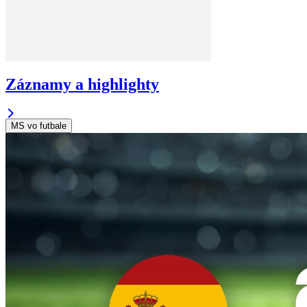
Záznamy a highlighty
MS vo futbale