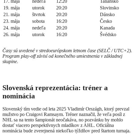
17. mája
nedeľa
12:20
Taliansko
19. mája
utorok
20:20
Slovinsko
21. mája
štvrtok
20:20
Dánsko
23. mája
sobota
16:20
Česko
24. mája
nedeľa
20:20
Kanada
26. mája
utorok
16:20
Švédsko
Časy sú uvedené v stredoeurópskom letnom čase (SELČ / UTC+2).
Program play-off závisí od konečného umiestnenia v základnej
skupine.
Slovenská reprezentácia: tréner a
nominácia
Slovenský tím vedie od leta 2025 Vladimír Országh, ktorý prevzal
mužstvo po Craigovi Ramsaym. Tréner naznačil, že veľa posíl z
NHL sa na tento šampionát neočakáva, no pozvánku by mohlo
dostať viacero perspektívnych mladíkov z AHL. Oficiálna
nominácia bude zverejnená niekoľko týždňov pred štartom turnaja.