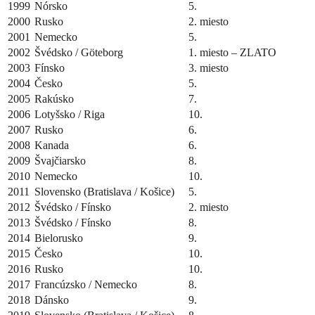
1999
Nórsko
5.
2000
Rusko
2. miesto
2001
Nemecko
5.
2002
Švédsko / Göteborg
1. miesto – ZLATO
2003
Fínsko
3. miesto
2004
Česko
5.
2005
Rakúsko
7.
2006
Lotyšsko / Riga
10.
2007
Rusko
6.
2008
Kanada
6.
2009
Švajčiarsko
8.
2010
Nemecko
10.
2011
Slovensko (Bratislava / Košice)
5.
2012
Švédsko / Fínsko
2. miesto
2013
Švédsko / Fínsko
8.
2014
Bielorusko
9.
2015
Česko
10.
2016
Rusko
10.
2017
Francúzsko / Nemecko
8.
2018
Dánsko
9.