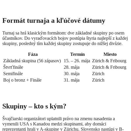
Formát turnaja a kľúčové dátumy
Turnaj sa hrá klasickým formátom: dve základné skupiny po osem
účastníkov. Do vyraďovacích bojov postúpia štyria najlepší z každej
skupiny, posledný tím každej skupiny zostupuje do nižšej divízie.
Fáza
Termín
Miesto
Základná skupina (56 zápasov)
15. – 26. mája
Zürich & Fribourg
Štvrťfinále
28. mája
Zürich & Fribourg
Semifinále
30. mája
Zürich
Boj o bronz + Finále
31. mája
Zürich
Skupiny – kto s kým?
Švajčiarski organizátori uplatnili právo na zmenu nasadenia a
vymenili USA s Kanadou medzi skupinami, aby domáci
reprezentanti hrali v A-skupine v Zürichu. Slovensko nastúpi v B-