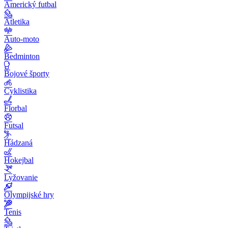
Americký futbal
Atletika
Auto-moto
Bedminton
Bojové športy
Cyklistika
Florbal
Futsal
Hádzaná
Hokejbal
Lyžovanie
Olympijské hry
Tenis