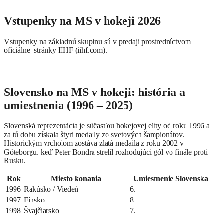
Vstupenky na MS v hokeji 2026
Vstupenky na základnú skupinu sú v predaji prostredníctvom
oficiálnej stránky IIHF (iihf.com).
Slovensko na MS v hokeji: história a
umiestnenia (1996 – 2025)
Slovenská reprezentácia je súčasťou hokejovej elity od roku 1996 a
za tú dobu získala štyri medaily zo svetových šampionátov.
Historickým vrcholom zostáva zlatá medaila z roku 2002 v
Göteborgu, keď Peter Bondra strelil rozhodujúci gól vo finále proti
Rusku.
Rok
Miesto konania
Umiestnenie Slovenska
1996
Rakúsko / Viedeň
6.
1997
Fínsko
8.
1998
Švajčiarsko
7.