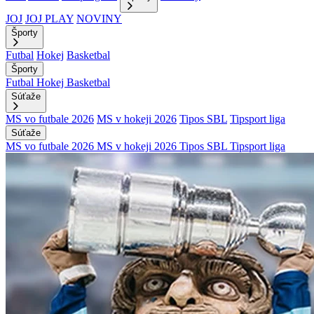
JOJ
JOJ PLAY
NOVINY
Športy
Futbal
Hokej
Basketbal
Športy
Futbal
Hokej
Basketbal
Súťaže
MS vo futbale 2026
MS v hokeji 2026
Tipos SBL
Tipsport liga
Súťaže
MS vo futbale 2026
MS v hokeji 2026
Tipos SBL
Tipsport liga