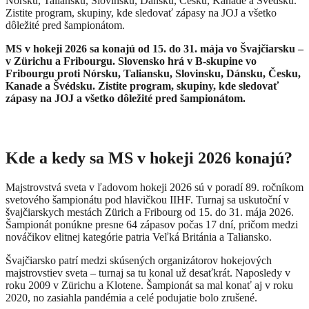
Nórsku, Taliansku, Slovinsku, Dánsku, Česku, Kanade a Švédsku.
Zistite program, skupiny, kde sledovať zápasy na JOJ a všetko
dôležité pred šampionátom.
MS v hokeji 2026
sa konajú od 15. do 31. mája vo Švajčiarsku –
v Zürichu a Fribourgu. Slovensko hrá v B-skupine vo
Fribourgu proti Nórsku, Taliansku, Slovinsku, Dánsku, Česku,
Kanade a Švédsku. Zistite program, skupiny, kde sledovať
zápasy na JOJ a všetko dôležité pred šampionátom.
Kde a kedy sa MS v hokeji 2026 konajú?
Majstrovstvá sveta v ľadovom hokeji 2026 sú v poradí 89. ročníkom
svetového šampionátu pod hlavičkou IIHF. Turnaj sa uskutoční v
švajčiarskych mestách Zürich a Fribourg od 15. do 31. mája 2026.
Šampionát ponúkne presne 64 zápasov počas 17 dní, pričom medzi
nováčikov elitnej kategórie patria Veľká Británia a Taliansko.
Švajčiarsko patrí medzi skúsených organizátorov hokejových
majstrovstiev sveta – turnaj sa tu konal už desaťkrát. Naposledy v
roku 2009 v Zürichu a Klotene. Šampionát sa mal konať aj v roku
2020, no zasiahla pandémia a celé podujatie bolo zrušené.