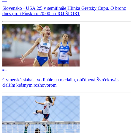
Slovensko - USA 2:5 v semifinále Hlinka Gretzky Cupu. O bronz
dnes proti Fínsku o 20:00 na JOJ ŠPORT
Gymerská siahala vo finále na medailu, obľúbená Švrčeková s
ďalším krásnym rozhovorom