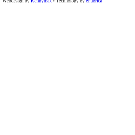
Webdesign by
Kennymax
•
Technology by
eFabrica