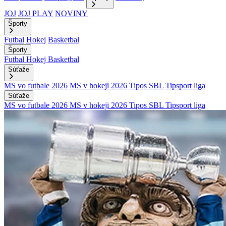
JOJ
JOJ PLAY
NOVINY
Športy
Futbal
Hokej
Basketbal
Športy
Futbal
Hokej
Basketbal
Súťaže
MS vo futbale 2026
MS v hokeji 2026
Tipos SBL
Tipsport liga
Súťaže
MS vo futbale 2026
MS v hokeji 2026
Tipos SBL
Tipsport liga