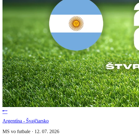
Argentína - Švajčiarsko
MS vo futbale
·
12. 07. 2026