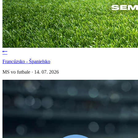
Francúzsko - Španielsko
MS vo futbale
·
14. 07. 2026