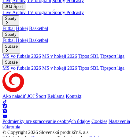
Live
Archív
TV program
Športy
Podcasty
JOJ Šport
Live
Archív
TV program
Športy
Podcasty
Športy
Futbal
Hokej
Basketbal
Športy
Futbal
Hokej
Basketbal
Súťaže
MS vo futbale 2026
MS v hokeji 2026
Tipos SBL
Tipsport liga
Súťaže
MS vo futbale 2026
MS v hokeji 2026
Tipos SBL
Tipsport liga
Ako naladiť JOJ Šport
Reklama
Kontakt
Podmienky pre spracovanie osobných údajov
Cookies
Nastavenia
súkromia
© Copyright 2026 Slovenská produkčná, a.s.