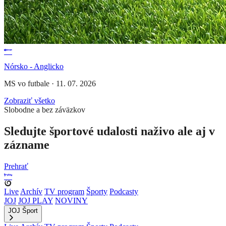
Nórsko - Anglicko
MS vo futbale
·
11. 07. 2026
Zobraziť všetko
Slobodne a bez záväzkov
Sledujte športové udalosti naživo ale aj v
zázname
Prehrať
Live
Archív
TV program
Športy
Podcasty
JOJ
JOJ PLAY
NOVINY
JOJ Šport