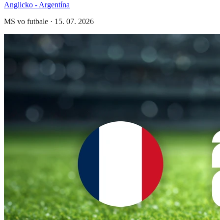
Anglicko - Argentína
MS vo futbale
·
15. 07. 2026