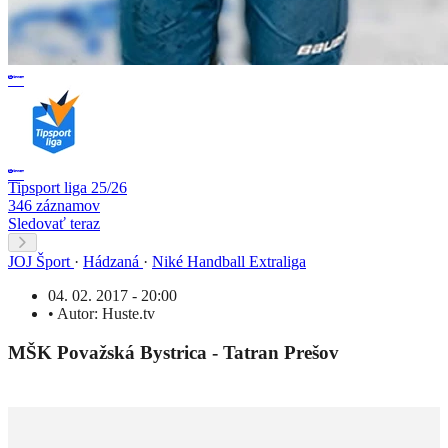
Tipsport liga 25/26
346 záznamov
Sledovať teraz
JOJ Šport
·
Hádzaná
·
Niké Handball Extraliga
04. 02. 2017 - 20:00
•
Autor:
Huste.tv
MŠK Považská Bystrica - Tatran Prešov