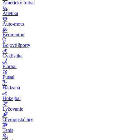
Americký futbal
Atletika
Auto-moto
Bedminton
Bojové športy
Cyklistika
Florbal
Futsal
Hádzaná
Hokejbal
Lyžovanie
Olympijské hry
Tenis