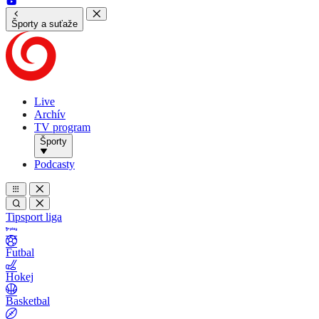
Športy a suťaže
Live
Archív
TV program
Športy
Podcasty
Tipsport liga
Futbal
Hokej
Basketbal