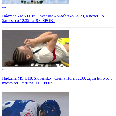
Hádzaná - MS U18: Slovensko - Maďarsko 34:29, v nedeľu o
5.miesto o 12:35 na JOJ ŠPORT
Hádzaná MS U18: Slovensko - Čierna Hora 32:33, zajtra len o 5.-8.
miesto od 17:20 na JOJ ŠPORT