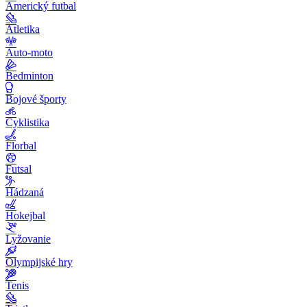
Americký futbal
Atletika
Auto-moto
Bedminton
Bojové športy
Cyklistika
Florbal
Futsal
Hádzaná
Hokejbal
Lyžovanie
Olympijské hry
Tenis