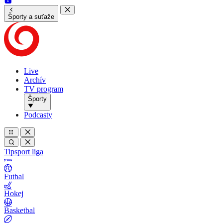
Športy a suťaže
Live
Archív
TV program
Športy
Podcasty
Tipsport liga
Futbal
Hokej
Basketbal