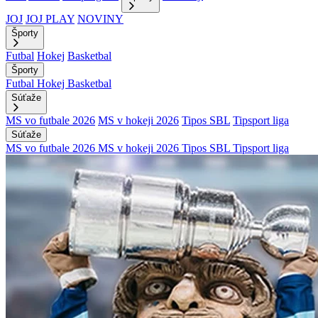
JOJ
JOJ PLAY
NOVINY
Športy
Futbal
Hokej
Basketbal
Športy
Futbal
Hokej
Basketbal
Súťaže
MS vo futbale 2026
MS v hokeji 2026
Tipos SBL
Tipsport liga
Súťaže
MS vo futbale 2026
MS v hokeji 2026
Tipos SBL
Tipsport liga