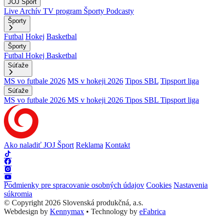
JOJ Šport
Live
Archív
TV program
Športy
Podcasty
Športy
Futbal
Hokej
Basketbal
Športy
Futbal
Hokej
Basketbal
Súťaže
MS vo futbale 2026
MS v hokeji 2026
Tipos SBL
Tipsport liga
Súťaže
MS vo futbale 2026
MS v hokeji 2026
Tipos SBL
Tipsport liga
Ako naladiť JOJ Šport
Reklama
Kontakt
Podmienky pre spracovanie osobných údajov
Cookies
Nastavenia
súkromia
© Copyright 2026 Slovenská produkčná, a.s.
Webdesign by
Kennymax
•
Technology by
eFabrica