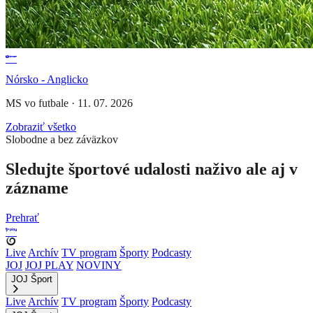
Nórsko - Anglicko
MS vo futbale
·
11. 07. 2026
Zobraziť všetko
Slobodne a bez záväzkov
Sledujte športové udalosti naživo ale aj v
zázname
Prehrať
Live
Archív
TV program
Športy
Podcasty
JOJ
JOJ PLAY
NOVINY
JOJ Šport
Live
Archív
TV program
Športy
Podcasty