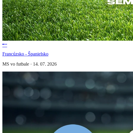
Francúzsko - Španielsko
MS vo futbale
·
14. 07. 2026