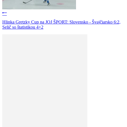
Hlinka Gretzky Cup na JOJ ŠPORT: Slovensko - Švajčiarsko 6:2,
Selič so štatistikou 4+2