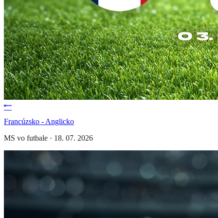
Francúzsko - Anglicko
MS vo futbale
·
18. 07. 2026