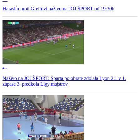
Haraslín proti Greifovi naživo na JOJ ŠPORT od 19:30h
Naživo na JOJ ŠPORT: Sparta po obrate zdolala Lyon 2:1 v 1.
zápase 3. predkola Ligy majstrov