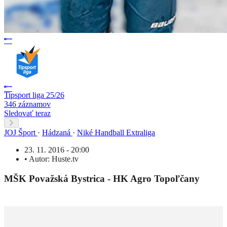
Tipsport liga 25/26
346 záznamov
Sledovať teraz
JOJ Šport
·
Hádzaná
·
Niké Handball Extraliga
23. 11. 2016 - 20:00
•
Autor:
Huste.tv
MŠK Považská Bystrica - HK Agro Topoľčany