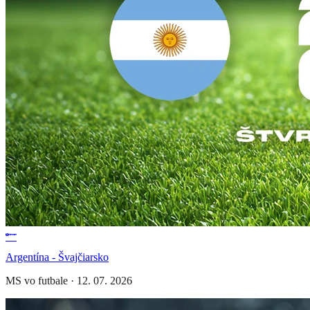
Argentína - Švajčiarsko
MS vo futbale
·
12. 07. 2026