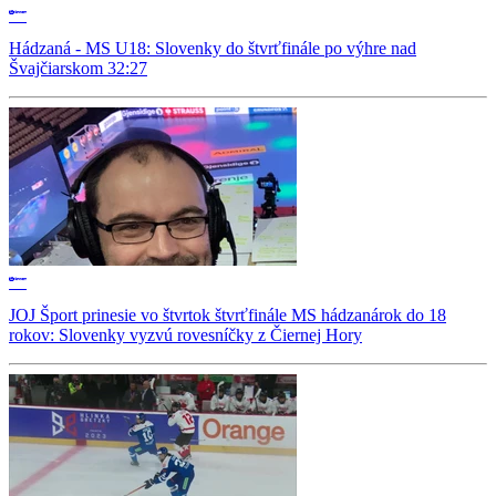
Hádzaná - MS U18: Slovenky do štvrťfinále po výhre nad
Švajčiarskom 32:27
JOJ Šport prinesie vo štvrtok štvrťfinále MS hádzanárok do 18
rokov: Slovenky vyzvú rovesníčky z Čiernej Hory