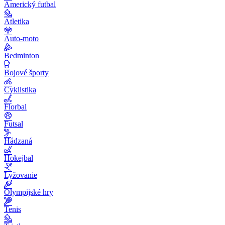
Americký futbal
Atletika
Auto-moto
Bedminton
Bojové športy
Cyklistika
Florbal
Futsal
Hádzaná
Hokejbal
Lyžovanie
Olympijské hry
Tenis