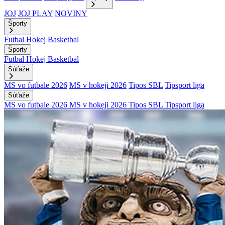
JOJ
JOJ PLAY
NOVINY
Športy
Futbal
Hokej
Basketbal
Športy
Futbal
Hokej
Basketbal
Súťaže
MS vo futbale 2026
MS v hokeji 2026
Tipos SBL
Tipsport liga
Súťaže
MS vo futbale 2026
MS v hokeji 2026
Tipos SBL
Tipsport liga