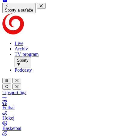
Športy a suťaže
Live
Archív
TV program
Športy
Podcasty
Tipsport liga
Futbal
Hokej
Basketbal