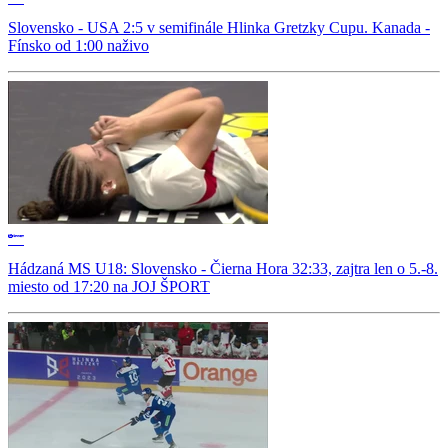
Slovensko - USA 2:5 v semifinále Hlinka Gretzky Cupu. Kanada -
Fínsko od 1:00 naživo
Hádzaná MS U18: Slovensko - Čierna Hora 32:33, zajtra len o 5.-8.
miesto od 17:20 na JOJ ŠPORT