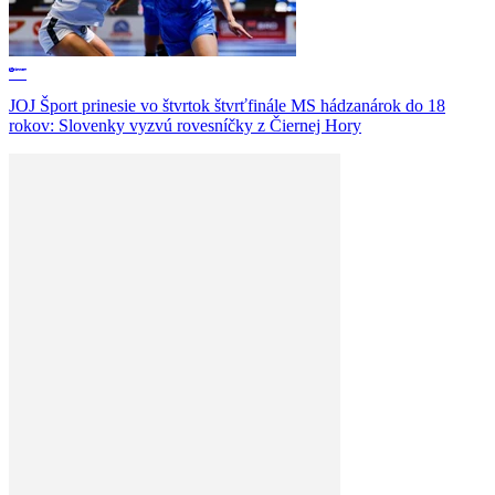
JOJ Šport prinesie vo štvrtok štvrťfinále MS hádzanárok do 18
rokov: Slovenky vyzvú rovesníčky z Čiernej Hory