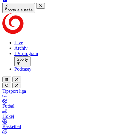
Športy a suťaže
Live
Archív
TV program
Športy
Podcasty
Tipsport liga
Futbal
Hokej
Basketbal