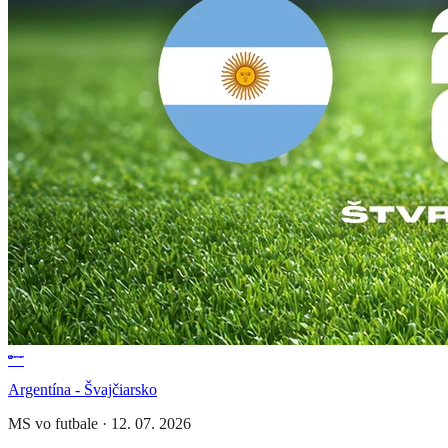
Argentína - Švajčiarsko
MS vo futbale
·
12. 07. 2026