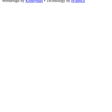
Webdesign by
Kennymax
•
Technology by
eFabrica