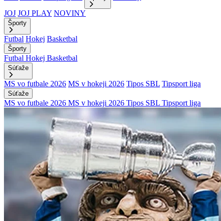
JOJ
JOJ PLAY
NOVINY
Športy
Futbal
Hokej
Basketbal
Športy
Futbal
Hokej
Basketbal
Súťaže
MS vo futbale 2026
MS v hokeji 2026
Tipos SBL
Tipsport liga
Súťaže
MS vo futbale 2026
MS v hokeji 2026
Tipos SBL
Tipsport liga