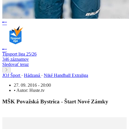
Tipsport liga 25/26
346 záznamov
Sledovať teraz
JOJ Šport
·
Hádzaná
·
Niké Handball Extraliga
27. 09. 2016 - 20:00
•
Autor:
Huste.tv
MŠK Považská Bystrica - Štart Nové Zámky