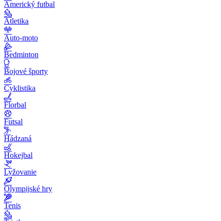
Americký futbal
Atletika
Auto-moto
Bedminton
Bojové športy
Cyklistika
Florbal
Futsal
Hádzaná
Hokejbal
Lyžovanie
Olympijské hry
Tenis