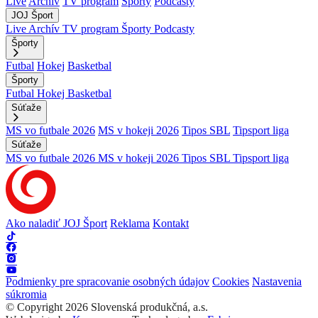
Live
Archív
TV program
Športy
Podcasty
JOJ Šport
Live
Archív
TV program
Športy
Podcasty
Športy
Futbal
Hokej
Basketbal
Športy
Futbal
Hokej
Basketbal
Súťaže
MS vo futbale 2026
MS v hokeji 2026
Tipos SBL
Tipsport liga
Súťaže
MS vo futbale 2026
MS v hokeji 2026
Tipos SBL
Tipsport liga
Ako naladiť JOJ Šport
Reklama
Kontakt
Podmienky pre spracovanie osobných údajov
Cookies
Nastavenia
súkromia
© Copyright 2026 Slovenská produkčná, a.s.