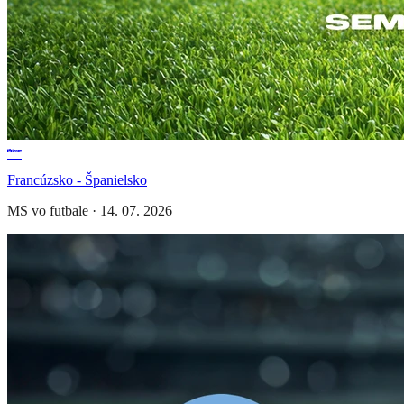
Francúzsko - Španielsko
MS vo futbale
·
14. 07. 2026