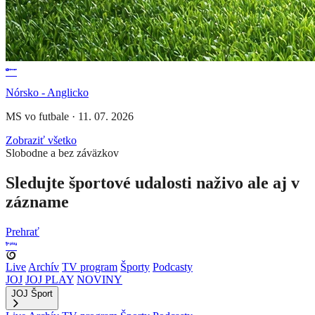
Nórsko - Anglicko
MS vo futbale
·
11. 07. 2026
Zobraziť všetko
Slobodne a bez záväzkov
Sledujte športové udalosti naživo ale aj v
zázname
Prehrať
Live
Archív
TV program
Športy
Podcasty
JOJ
JOJ PLAY
NOVINY
JOJ Šport