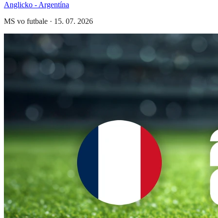
Anglicko - Argentína
MS vo futbale
·
15. 07. 2026