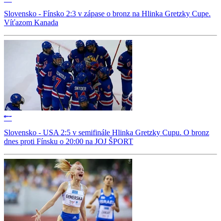
Slovensko - Fínsko 2:3 v zápase o bronz na Hlinka Gretzky Cupe.
Víťazom Kanada
Slovensko - USA 2:5 v semifinále Hlinka Gretzky Cupu. O bronz
dnes proti Fínsku o 20:00 na JOJ ŠPORT