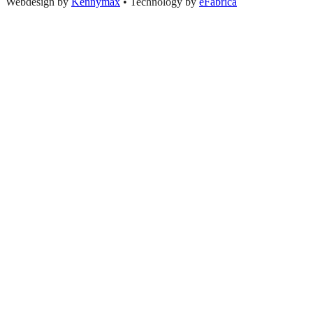
Webdesign by
Kennymax
•
Technology by
eFabrica