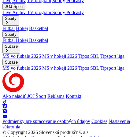
Live
Archív
TV program
Športy
Podcasty
JOJ Šport
Live
Archív
TV program
Športy
Podcasty
Športy
Futbal
Hokej
Basketbal
Športy
Futbal
Hokej
Basketbal
Súťaže
MS vo futbale 2026
MS v hokeji 2026
Tipos SBL
Tipsport liga
Súťaže
MS vo futbale 2026
MS v hokeji 2026
Tipos SBL
Tipsport liga
Ako naladiť JOJ Šport
Reklama
Kontakt
Podmienky pre spracovanie osobných údajov
Cookies
Nastavenia
súkromia
© Copyright 2026 Slovenská produkčná, a.s.