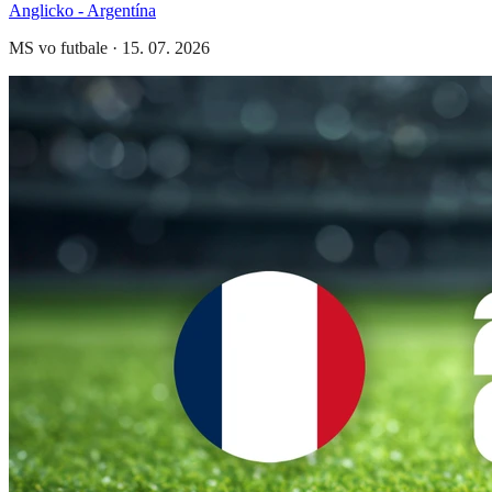
Anglicko - Argentína
MS vo futbale
·
15. 07. 2026