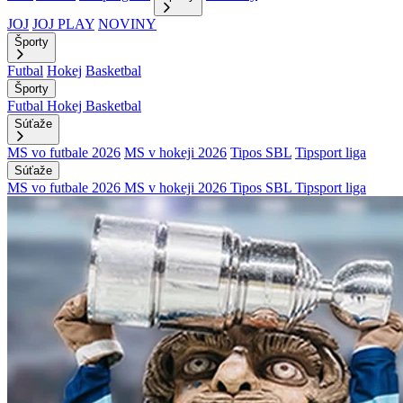
JOJ
JOJ PLAY
NOVINY
Športy
Futbal
Hokej
Basketbal
Športy
Futbal
Hokej
Basketbal
Súťaže
MS vo futbale 2026
MS v hokeji 2026
Tipos SBL
Tipsport liga
Súťaže
MS vo futbale 2026
MS v hokeji 2026
Tipos SBL
Tipsport liga