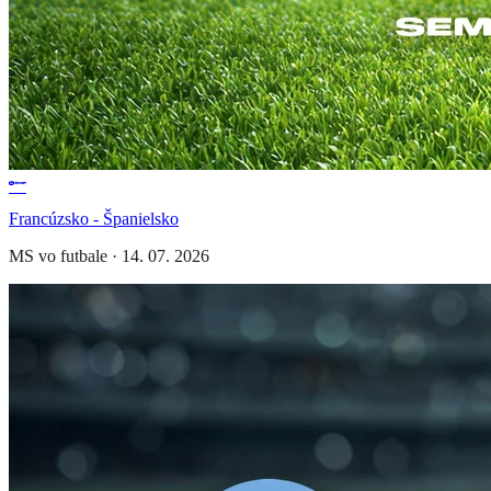
Francúzsko - Španielsko
MS vo futbale
·
14. 07. 2026