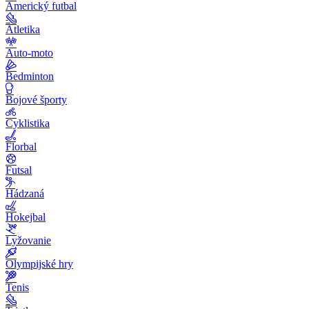
Americký futbal
Atletika
Auto-moto
Bedminton
Bojové športy
Cyklistika
Florbal
Futsal
Hádzaná
Hokejbal
Lyžovanie
Olympijské hry
Tenis