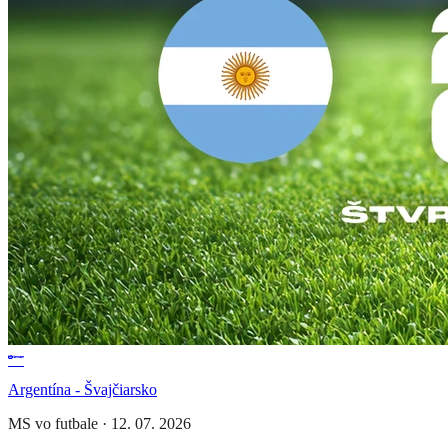
Argentína - Švajčiarsko
MS vo futbale
·
12. 07. 2026