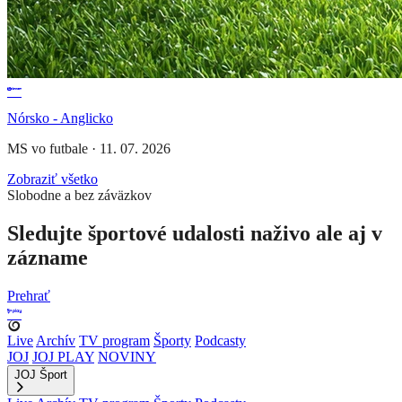
Nórsko - Anglicko
MS vo futbale
·
11. 07. 2026
Zobraziť všetko
Slobodne a bez záväzkov
Sledujte športové udalosti naživo ale aj v
zázname
Prehrať
Live
Archív
TV program
Športy
Podcasty
JOJ
JOJ PLAY
NOVINY
JOJ Šport