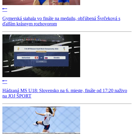
Gymerská siahala vo finále na medailu, obľúbená Švrčeková s
ďalším krásnym rozhovorom
Hádzaná MS U18: Slovensko na 6. mieste, finále od 17:20 naživo
na JOJ ŠPORT