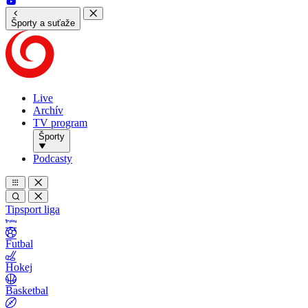
Športy a suťaže
Live
Archív
TV program
Športy
Podcasty
Tipsport liga
Futbal
Hokej
Basketbal