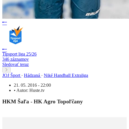
Tipsport liga 25/26
346 záznamov
Sledovať teraz
JOJ Šport
·
Hádzaná
·
Niké Handball Extraliga
21. 05. 2016 - 22:00
•
Autor:
Huste.tv
HKM Šaľa - HK Agro Topoľčany