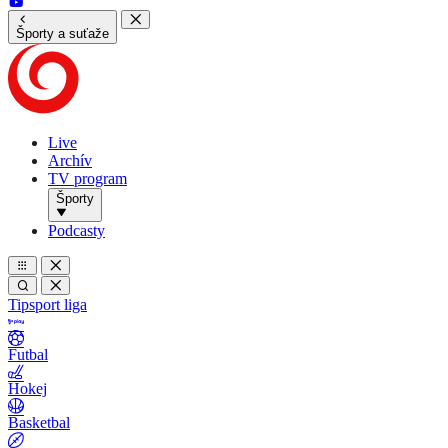
Športy a suťaže
Live
Archív
TV program
Športy
Podcasty
Tipsport liga
Futbal
Hokej
Basketbal