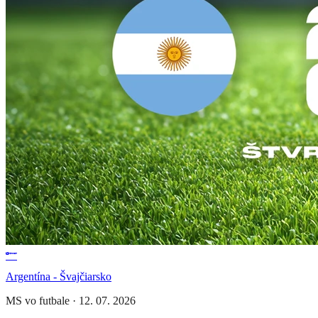
Argentína - Švajčiarsko
MS vo futbale
·
12. 07. 2026