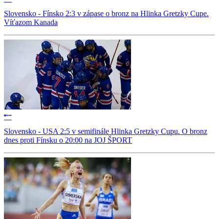
Slovensko - Fínsko 2:3 v zápase o bronz na Hlinka Gretzky Cupe.
Víťazom Kanada
Slovensko - USA 2:5 v semifinále Hlinka Gretzky Cupu. O bronz
dnes proti Fínsku o 20:00 na JOJ ŠPORT