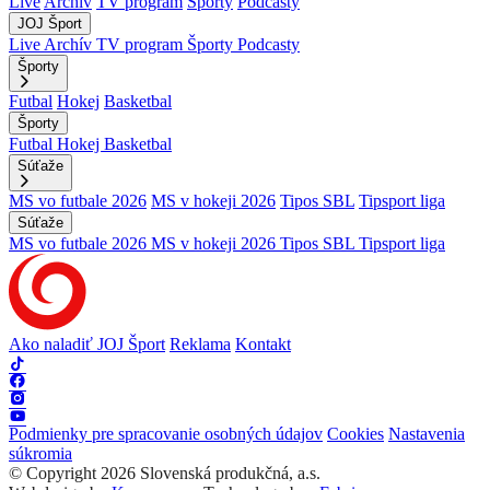
Live
Archív
TV program
Športy
Podcasty
JOJ Šport
Live
Archív
TV program
Športy
Podcasty
Športy
Futbal
Hokej
Basketbal
Športy
Futbal
Hokej
Basketbal
Súťaže
MS vo futbale 2026
MS v hokeji 2026
Tipos SBL
Tipsport liga
Súťaže
MS vo futbale 2026
MS v hokeji 2026
Tipos SBL
Tipsport liga
Ako naladiť JOJ Šport
Reklama
Kontakt
Podmienky pre spracovanie osobných údajov
Cookies
Nastavenia
súkromia
© Copyright 2026 Slovenská produkčná, a.s.