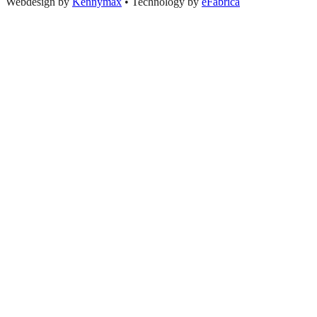
Webdesign by
Kennymax
•
Technology by
eFabrica