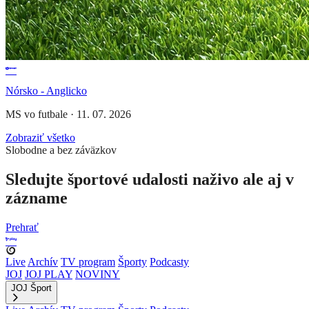
Nórsko - Anglicko
MS vo futbale
·
11. 07. 2026
Zobraziť všetko
Slobodne a bez záväzkov
Sledujte športové udalosti naživo ale aj v
zázname
Prehrať
Live
Archív
TV program
Športy
Podcasty
JOJ
JOJ PLAY
NOVINY
JOJ Šport