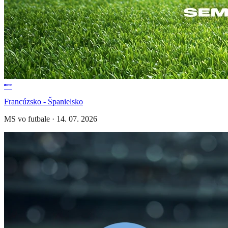
Francúzsko - Španielsko
MS vo futbale
·
14. 07. 2026