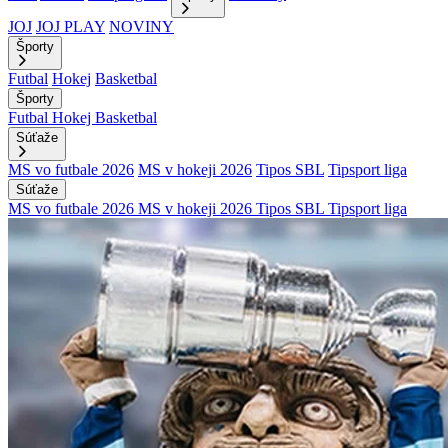
JOJ
JOJ PLAY
NOVINY
Športy
Futbal
Hokej
Basketbal
Športy
Futbal
Hokej
Basketbal
Súťaže
MS vo futbale 2026
MS v hokeji 2026
Tipos SBL
Tipsport liga
Súťaže
MS vo futbale 2026
MS v hokeji 2026
Tipos SBL
Tipsport liga