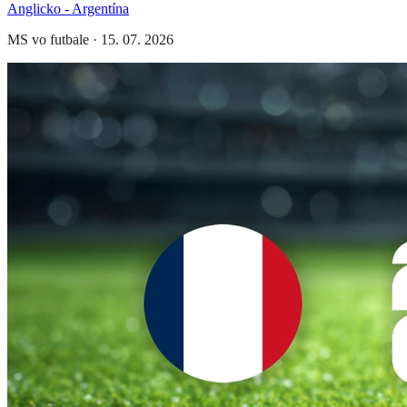
Anglicko - Argentína
MS vo futbale
·
15. 07. 2026