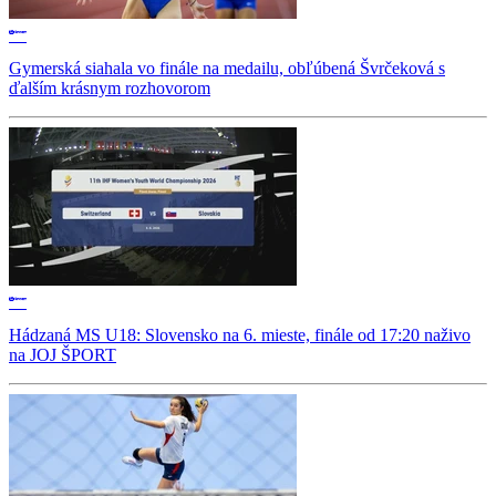
Gymerská siahala vo finále na medailu, obľúbená Švrčeková s
ďalším krásnym rozhovorom
Hádzaná MS U18: Slovensko na 6. mieste, finále od 17:20 naživo
na JOJ ŠPORT