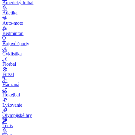
Americký futbal
Atletika
Auto-moto
Bedminton
Bojové športy
Cyklistika
Florbal
Futsal
Hádzaná
Hokejbal
Lyžovanie
Olympijské hry
Tenis