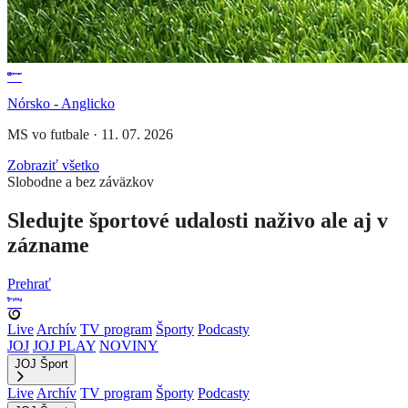
Nórsko - Anglicko
MS vo futbale
·
11. 07. 2026
Zobraziť všetko
Slobodne a bez záväzkov
Sledujte športové udalosti naživo ale aj v
zázname
Prehrať
Live
Archív
TV program
Športy
Podcasty
JOJ
JOJ PLAY
NOVINY
JOJ Šport
Live
Archív
TV program
Športy
Podcasty