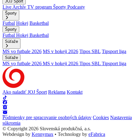
JOJ Šport
Live
Archív
TV program
Športy
Podcasty
Športy
Futbal
Hokej
Basketbal
Športy
Futbal
Hokej
Basketbal
Súťaže
MS vo futbale 2026
MS v hokeji 2026
Tipos SBL
Tipsport liga
Súťaže
MS vo futbale 2026
MS v hokeji 2026
Tipos SBL
Tipsport liga
Ako naladiť JOJ Šport
Reklama
Kontakt
Podmienky pre spracovanie osobných údajov
Cookies
Nastavenia
súkromia
© Copyright 2026 Slovenská produkčná, a.s.
Webdesign by
Kennymax
•
Technology by
eFabrica