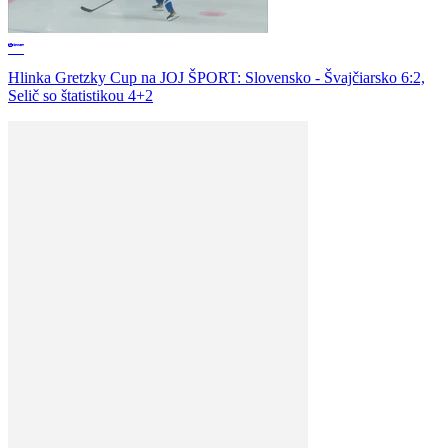
Hlinka Gretzky Cup na JOJ ŠPORT: Slovensko - Švajčiarsko 6:2,
Selič so štatistikou 4+2