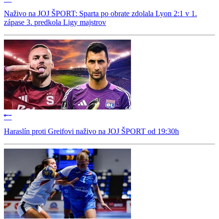
Naživo na JOJ ŠPORT: Sparta po obrate zdolala Lyon 2:1 v 1.
zápase 3. predkola Ligy majstrov
Haraslín proti Greifovi naživo na JOJ ŠPORT od 19:30h