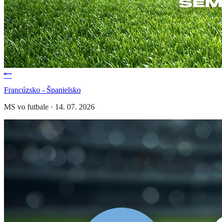
Francúzsko - Španielsko
MS vo futbale
·
14. 07. 2026