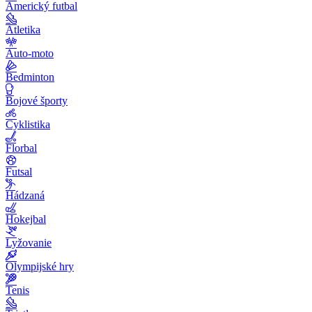
Americký futbal
Atletika
Auto-moto
Bedminton
Bojové športy
Cyklistika
Florbal
Futsal
Hádzaná
Hokejbal
Lyžovanie
Olympijské hry
Tenis