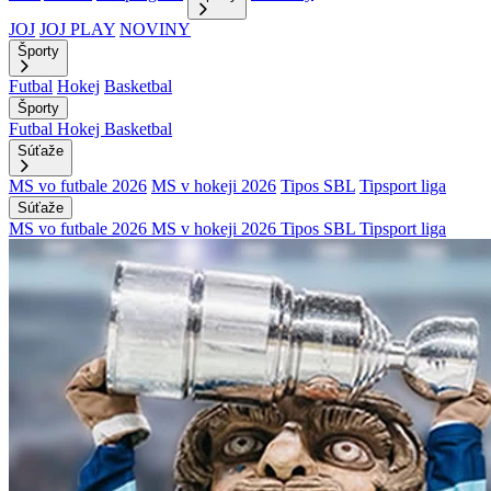
JOJ
JOJ PLAY
NOVINY
Športy
Futbal
Hokej
Basketbal
Športy
Futbal
Hokej
Basketbal
Súťaže
MS vo futbale 2026
MS v hokeji 2026
Tipos SBL
Tipsport liga
Súťaže
MS vo futbale 2026
MS v hokeji 2026
Tipos SBL
Tipsport liga