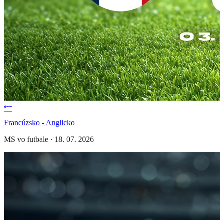
Francúzsko - Anglicko
MS vo futbale
·
18. 07. 2026