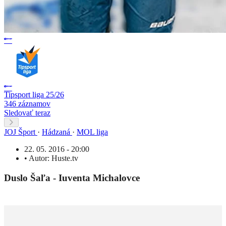
Tipsport liga 25/26
346 záznamov
Sledovať teraz
JOJ Šport
·
Hádzaná
·
MOL liga
22. 05. 2016 - 20:00
•
Autor:
Huste.tv
Duslo Šaľa - Iuventa Michalovce