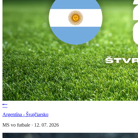
Argentína - Švajčiarsko
MS vo futbale
·
12. 07. 2026