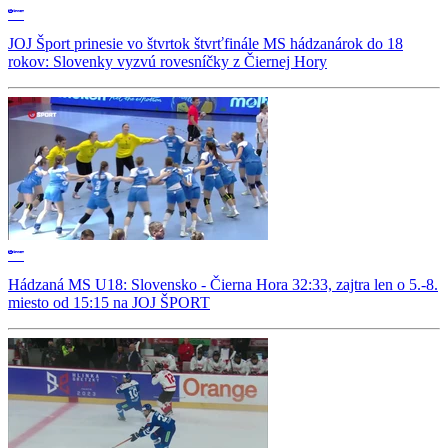
JOJ Šport prinesie vo štvrtok štvrťfinále MS hádzanárok do 18
rokov: Slovenky vyzvú rovesníčky z Čiernej Hory
Hádzaná MS U18: Slovensko - Čierna Hora 32:33, zajtra len o 5.-8.
miesto od 15:15 na JOJ ŠPORT