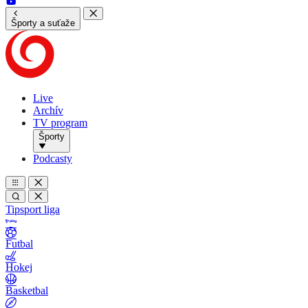
Športy a suťaže
Live
Archív
TV program
Športy
Podcasty
Tipsport liga
Futbal
Hokej
Basketbal