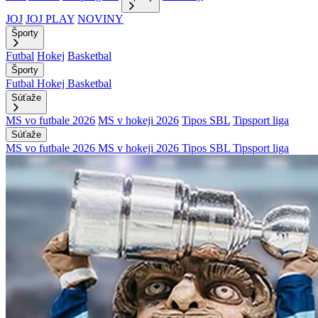
JOJ
JOJ PLAY
NOVINY
Športy
Futbal
Hokej
Basketbal
Športy
Futbal
Hokej
Basketbal
Súťaže
MS vo futbale 2026
MS v hokeji 2026
Tipos SBL
Tipsport liga
Súťaže
MS vo futbale 2026
MS v hokeji 2026
Tipos SBL
Tipsport liga