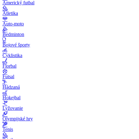
Americký futbal
Atletika
Auto-moto
Bedminton
Bojové športy
Cyklistika
Florbal
Futsal
Hádzaná
Hokejbal
Lyžovanie
Olympijské hry
Tenis