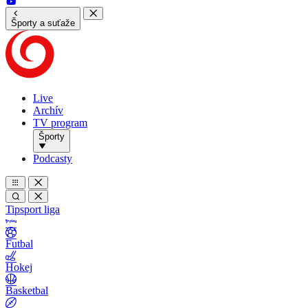
Športy a suťaže
Live
Archív
TV program
Športy
Podcasty
Tipsport liga
Futbal
Hokej
Basketbal