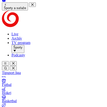
Športy a suťaže
Live
Archív
TV program
Športy
Podcasty
Tipsport liga
Futbal
Hokej
Basketbal