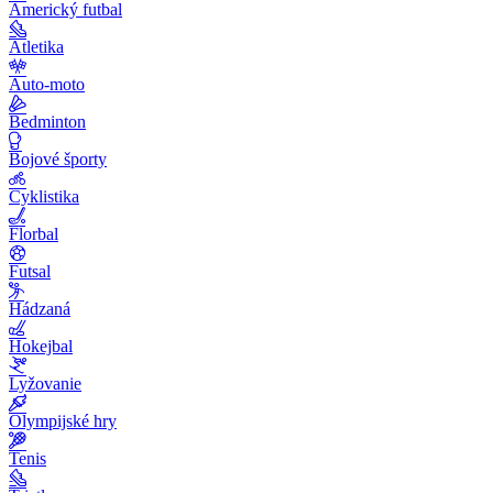
Americký futbal
Atletika
Auto-moto
Bedminton
Bojové športy
Cyklistika
Florbal
Futsal
Hádzaná
Hokejbal
Lyžovanie
Olympijské hry
Tenis