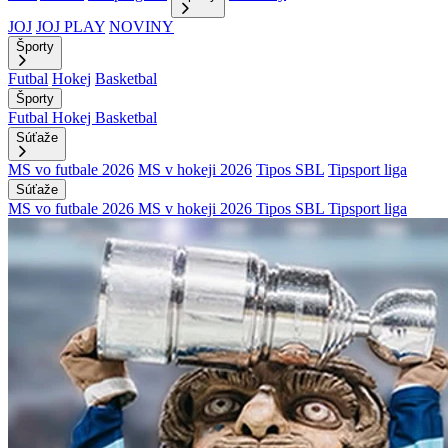
JOJ
JOJ PLAY
NOVINY
Športy
Futbal
Hokej
Basketbal
Športy
Futbal
Hokej
Basketbal
Súťaže
MS vo futbale 2026
MS v hokeji 2026
Tipos SBL
Tipsport liga
Súťaže
MS vo futbale 2026
MS v hokeji 2026
Tipos SBL
Tipsport liga