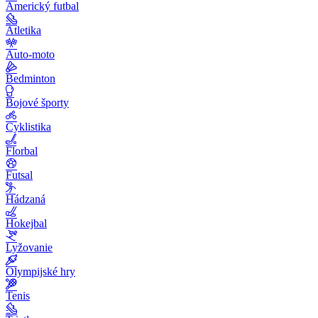
Americký futbal
Atletika
Auto-moto
Bedminton
Bojové športy
Cyklistika
Florbal
Futsal
Hádzaná
Hokejbal
Lyžovanie
Olympijské hry
Tenis