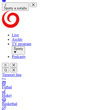
Športy a suťaže
Live
Archív
TV program
Športy
Podcasty
Tipsport liga
Futbal
Hokej
Basketbal