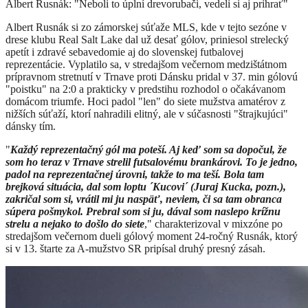
Albert Rusnák: "Neboli to úplní drevorubači, vedeli si aj prihrať"
Albert Rusnák si zo zámorskej súťaže MLS, kde v tejto sezóne v
drese klubu Real Salt Lake dal už desať gólov, priniesol strelecký
apetít i zdravé sebavedomie aj do slovenskej futbalovej
reprezentácie. Vyplatilo sa, v stredajšom večernom medzištátnom
prípravnom stretnutí v Trnave proti Dánsku pridal v 37. min gólovú
"poistku" na 2:0 a prakticky v predstihu rozhodol o očakávanom
domácom triumfe. Hoci padol "len" do siete mužstva amatérov z
nižších súťaží, ktorí nahradili elitný, ale v súčasnosti "štrajkujúci"
dánsky tím.
"
Každý reprezentačný gól ma poteší. Aj keď som sa dopočul, že
som ho teraz v Trnave strelil futsalovému brankárovi. To je jedno,
padol na reprezentačnej úrovni, takže to ma teší. Bola tam
brejková situácia, dal som loptu ´Kucovi´ (Juraj Kucka, pozn.),
zakričal som si, vrátil mi ju naspäť, neviem, či sa tam obranca
súpera pošmykol. Prebral som si ju, dával som naslepo krížnu
strelu a nejako to došlo do siete
," charakterizoval v mixzóne po
stredajšom večernom dueli gólový moment 24-ročný Rusnák, ktorý
si v 13. štarte za A-mužstvo SR pripísal druhý presný zásah.