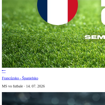
Francúzsko - Španielsko
MS vo futbale
·
14. 07. 2026