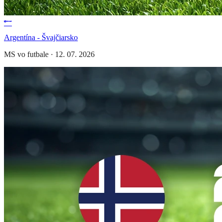
Argentína - Švajčiarsko
MS vo futbale
·
12. 07. 2026