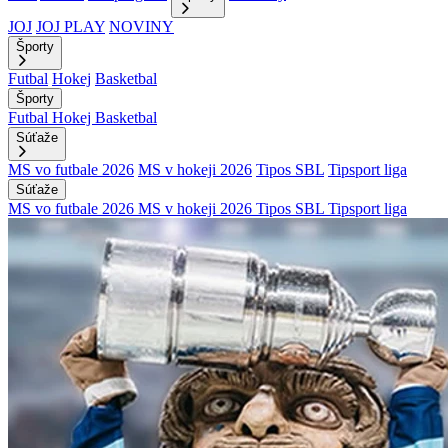
JOJ
JOJ PLAY
NOVINY
Športy
Futbal
Hokej
Basketbal
Športy
Futbal
Hokej
Basketbal
Súťaže
MS vo futbale 2026
MS v hokeji 2026
Tipos SBL
Tipsport liga
Súťaže
MS vo futbale 2026
MS v hokeji 2026
Tipos SBL
Tipsport liga