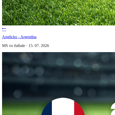
Anglicko - Argentína
MS vo futbale
·
15. 07. 2026