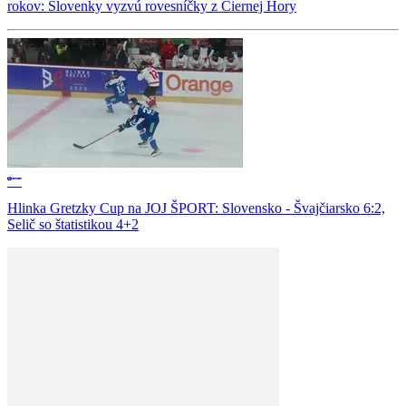
rokov: Slovenky vyzvú rovesníčky z Čiernej Hory
Hlinka Gretzky Cup na JOJ ŠPORT: Slovensko - Švajčiarsko 6:2,
Selič so štatistikou 4+2