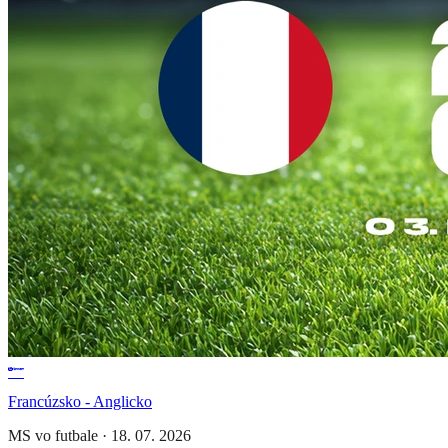
Francúzsko - Anglicko
MS vo futbale
·
18. 07. 2026