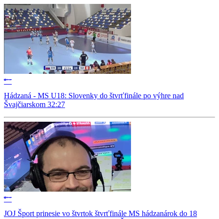
Hádzaná - MS U18: Slovenky do štvrťfinále po výhre nad
Švajčiarskom 32:27
JOJ Šport prinesie vo štvrtok štvrťfinále MS hádzanárok do 18