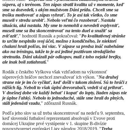
súpera, aj s terénom. Ten zápas stratil kvalitu už v momente, keď
sme sa dozvedeli, s akým mužstvom Dáni prídu. Chceli sme sa
trošku motivovať a zápas vyhrať. To je asi tak všetko, čo sme
museli v stredu urobiť. Nebolo veľmi čo rozoberať. Nastala
situácia, aká nastala. My sme to nemohli a nevedeli ovplyvniť,
museli sme sa iba skoncentrovať na tento duel a snažiť sa
zvíťaziť
," hodnotil Rusnák a pokračoval: "
Po kvalitatívnej stránke
to určite nesplnilo svoj účel, možno z kondičného, že niektorí
chalani hrali polčas, iní viac. V zápase sa predsa ináč nabeháme
ako na tréningu, takže to je asi jediné pozitívum stredajšieho
stretnutia. Dáni ukázali pár odkopov, mali z toho nejaké brejky,
ale inak boli zatiahnutí.
"
Rodák z českého Vyškova však vzhľadom na výkonnosť
súperových hráčov nechcel znevažovať ich výkon. "
Na druhej
strane nie je im čo vyčítať, keď došli v takom zložení. Sú to hráči z
nižších líg. Neboli to však úplní drevorubači, vedeli si aj prihrať.
V dnešnej dobe vie každý behať i kopať do lopty, žiaden zápas nie
je úplne ľahký. Nebolo to jednoduché, stále sme hrali do plných,
stáli jedenásti vzadu
," zdôraznil Rusnák.
Podľa jeho slov sa už treba skoncentrovať na nedeľu 9. septembra,
keď slovenskí futbaloví reprezentanti absolvujú v Ľvove proti
domácej Ukrajine prvé vystúpenie v 1. skupine B-divízie
novovytvorenej európskej Ligy národov 2018/2019. "
Treba