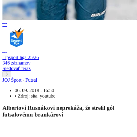
Tipsport liga 25/26
346 záznamov
Sledovať teraz
JOJ Šport
·
Futsal
06. 09. 2018 - 16:50
•
Zdroj:
sita
,
youtube
Albertovi Rusnákovi neprekáža, že strelil gól
futsalovému brankárovi