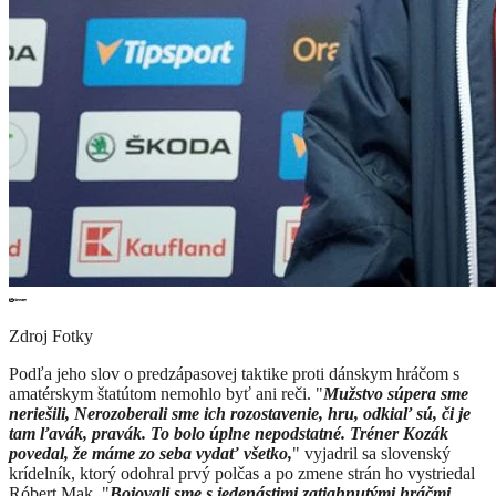
Zdroj Fotky
​Podľa jeho slov o predzápasovej taktike proti dánskym hráčom s
amatérskym štatútom nemohlo byť ani reči. "
Mužstvo súpera sme
neriešili, Nerozoberali sme ich rozostavenie, hru, odkiaľ sú, či je
tam ľavák, pravák. To bolo úplne nepodstatné. Tréner Kozák
povedal, že máme zo seba vydať všetko,
" vyjadril sa slovenský
krídelník, ktorý odohral prvý polčas a po zmene strán ho vystriedal
Róbert Mak. "
Bojovali sme s jedenástimi zatiahnutými hráčmi