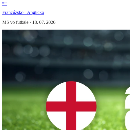
Francúzsko - Anglicko
MS vo futbale
·
18. 07. 2026