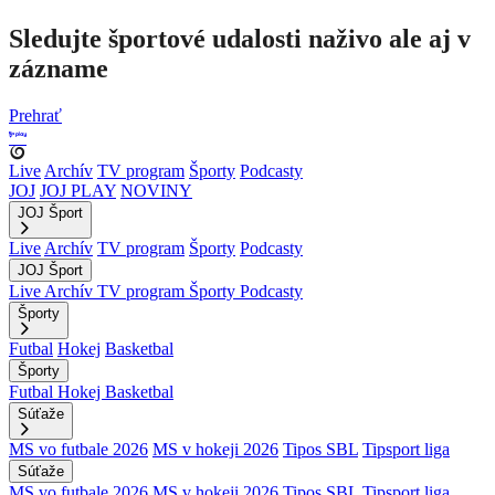
Sledujte športové udalosti naživo ale aj v
zázname
Prehrať
Live
Archív
TV program
Športy
Podcasty
JOJ
JOJ PLAY
NOVINY
JOJ Šport
Live
Archív
TV program
Športy
Podcasty
JOJ Šport
Live
Archív
TV program
Športy
Podcasty
Športy
Futbal
Hokej
Basketbal
Športy
Futbal
Hokej
Basketbal
Súťaže
MS vo futbale 2026
MS v hokeji 2026
Tipos SBL
Tipsport liga
Súťaže
MS vo futbale 2026
MS v hokeji 2026
Tipos SBL
Tipsport liga