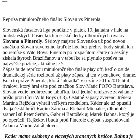
Repríza minuloročného finále: Slovan vs Pinerola
Slovenská futsalová liga ponúkne v piatok 19. januára v hale na
bratislavských Pasienkoch mestské derby dlhoročných rivalov
Slovana a Pineroly
. Sériový majster Slovenska už pod novou
značkou Slovan suverénne kraľuje lige bez prehry, body stratil len
po remíze s Wild Boys. Pinerola po rozpačitom štarte do sezóny
získala štyroch Brazílčanov a v tabuľke sa plynulo posúva na
najvyššie pozície, aktuálne je 5.
Zápas bude reprízou minuloročného finále play off, keď o osude
dramatickej série rozhodol až piaty zápas, aj ten v penaltovej dráme.
Bola to práve Pinerola, ktorá "ukradla" v sezóne 2015/2016 titul
rivalovi, ktorý hral ešte pod značkou Slov-Matic FOFO Bratislava.
Slovan vedie neohrozene tabuľku, keď jediné remízové zaváhanie
prišlo proti tímu Wild Boys (3:3). Ostatné zápasy zverenci trénera
Martina Rejžeka vyhrali veľkým rozdielom. Káder ale už opustili
dvaja českí hráči Radim Záruba a Richard Michalec, dlhodobé
zranení sú Peter Serbin, Gabriel Bartošek aj Marek Bahna, ktorý je
po operácii. Rejžekovi budú proti Pinerole chýbať suspendovaní
Adam a Martin Zdráhalovci.
"
Káder máme oslabený o viacerých zranených hráčov. Bahna je