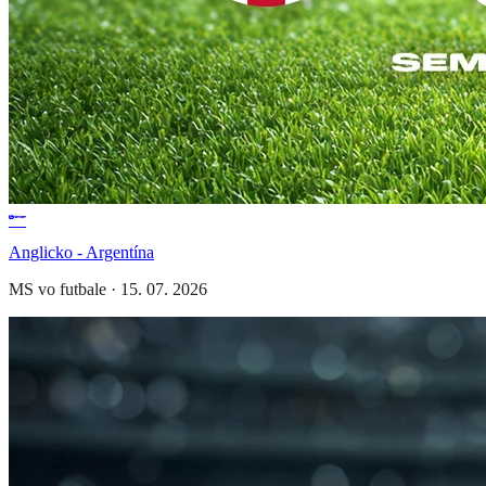
Anglicko - Argentína
MS vo futbale
·
15. 07. 2026