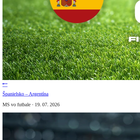
Španielsko – Argentína
MS vo futbale
·
19. 07. 2026