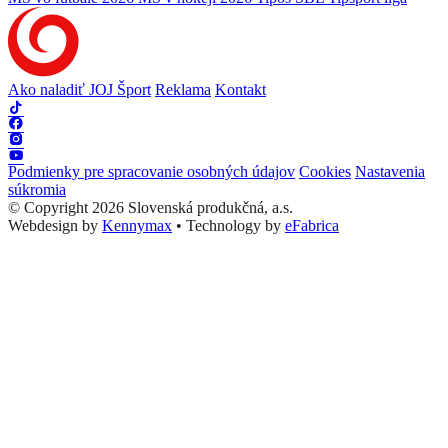
Ako naladiť JOJ Šport
Reklama
Kontakt
Podmienky pre spracovanie osobných údajov
Cookies
Nastavenia
súkromia
© Copyright 2026 Slovenská produkčná, a.s.
Webdesign by
Kennymax
•
Technology by
eFabrica