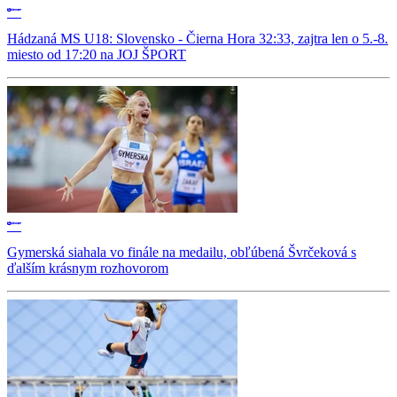
Hádzaná MS U18: Slovensko - Čierna Hora 32:33, zajtra len o 5.-8.
miesto od 17:20 na JOJ ŠPORT
Gymerská siahala vo finále na medailu, obľúbená Švrčeková s
ďalším krásnym rozhovorom