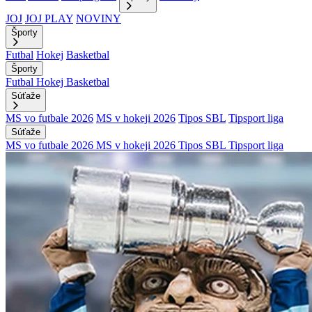
JOJ
JOJ PLAY
NOVINY
Športy
Futbal
Hokej
Basketbal
Športy
Futbal
Hokej
Basketbal
Súťaže
MS vo futbale 2026
MS v hokeji 2026
Tipos SBL
Tipsport liga
Súťaže
MS vo futbale 2026
MS v hokeji 2026
Tipos SBL
Tipsport liga