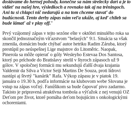
dostávame do hernej pohody, konečne sa nám strelecky darí a je to
vidieť na našej hre, výsledkoch a rovnako tak aj na tréningoch.
Ani tu si chlapci nič nedarujú a na tom chceme stavať do
budúcnosti. Tento derby zápas nám veľa ukáže, aj keď chlieb sa
bude lámať až v play off.
"
Prvý vzájomný zápas v tejto sezóne ešte v októbri minulého roka sa
skončil jednoznačným víťazstvom "belasých" 9:1. Situácia sa však
zmenila, domácim bude chýbať autor hetriku Radim Záruba, ktorý
prestúpil po neúspešnej Lige majstrov do Litoměric. Naopak,
Pinerola sa môže opierať o góly Wesleyho Estevaa Dos Santosa,
ktorý po príchode do Bratislavy strelil v štyroch zápasoch už 9
gólov. V spoločnej formácii mu sekundujú ďalší dvaja krajania
Valdemir da Silva a Victor Seiji Martins De Souza, proti lídrovi
nastúpi aj štvrtý "kanárik" Rafa. Výkop zápasu je v piatok 19.
januára o 19.30 h, podľa informácie na klubovom webe Slovana je
vstup na zápas voľný. Fanúšikom sa bude čapovať pivo zadarmo.
Takisto je pripravená atraktívna tombola a výťažok z nej venujú OZ
Deťom pre život, ktoré pomáha deťom bojujúcim s onkologickými
ochoreniami.