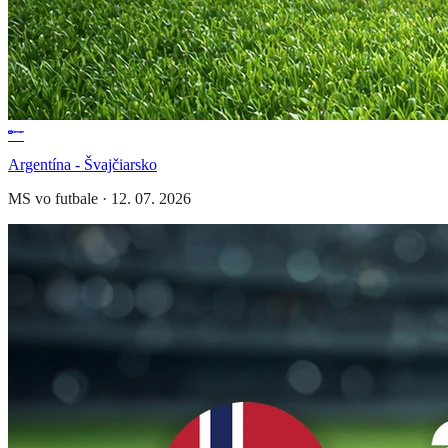
Argentína - Švajčiarsko
MS vo futbale
·
12. 07. 2026