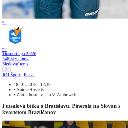
Tipsport liga 25/26
346 záznamov
Sledovať teraz
JOJ Šport
·
Futsal
18. 01. 2018 - 12:30
•
Autor:
Huste.tv
•
Zdroj:
huste.tv
,
J. a V. Ambrozek
Futsalová bitka o Bratislavu. Pinerola na Slovan s
kvartetom Brazílčanov