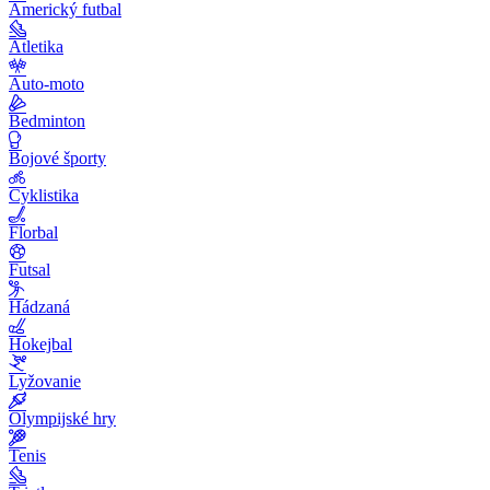
Americký futbal
Atletika
Auto-moto
Bedminton
Bojové športy
Cyklistika
Florbal
Futsal
Hádzaná
Hokejbal
Lyžovanie
Olympijské hry
Tenis