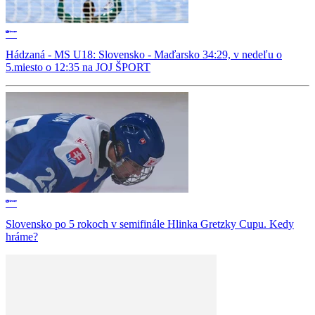
Hádzaná - MS U18: Slovensko - Maďarsko 34:29, v nedeľu o
5.miesto o 12:35 na JOJ ŠPORT
Slovensko po 5 rokoch v semifinále Hlinka Gretzky Cupu. Kedy
hráme?