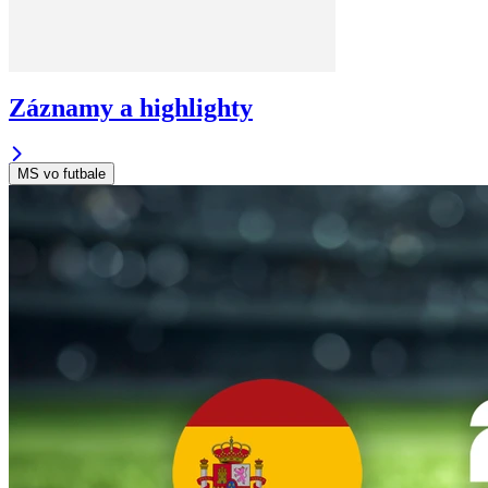
Záznamy a highlighty
MS vo futbale