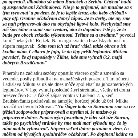
po operácii, dlhodobo sú mimo Bartošek a Serbin. Chýbať budú
aj suspendovaní Zdráhalovci. Nie je to príjemné, ale musíme sa s
tým vyrovnať a poviem, že je to lepšie teraz, ako keby chýbali v
play off. Osobne očakávam dobrý zápas. Je to derby, ale my sme
sa naň pripravovali ako na obyčajné ligové kolo. Nechystali sme
nič špeciálne a sami sme zvedaví, ako to dopadne. Isté je, že to
bude pre oboch zrkadlo výkonnosti. Tešíme sa a uvidíme,
" povedal
kouč "belasých" Rejžek. Na margo kvarteta brazílskych posíl u
súpera reagoval: "
Sám som ich už hrať videl, takže obraz o ich
kvalite mám. Celkovo je fajn, že do ligy prišli legionári. Môžem
povedať, že aj naposledy v Žiline, kde sme vyhrali 6:2, majú
dobrých Brazílčanov.
"
Pinerolu na začiatku sezóny opustilo viacero opôr a zmenilo sa
vedenie, posily pribudli aj na manažérskych postoch. Tím trénera
Ladislava Mikitu sa už ale dnes môže spoliehať na juhoamerických
legionárov. V lige vyhral posledné štyri stretnutia, všetky tri doma
presvedčivo 8:1 a ťažký zápas vonku v Lučenci 7:5, keď
Bratislavčania prehrávali na tamojšej horúcej pôde už 0:4. Mikita
označil za favorita Slovan. "
Na šláger kola so Slovanom sme sa cez
týždeň zodpovedne pripravovali a myslím si, že mužstvo je
pripravené dobre. Papierovým favoritom je líder súťaže Slovan,
takže po psychickej stránke by sme mali mať výhodu my, čo by
nám mohlo vyhovovať. Súpera veľmi dobre poznám a viem, čo
môžem od bývalých spoluhráčov očakávať. Po doplnení kádra sa