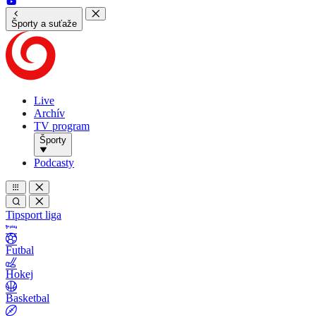
Športy a suťaže
Live
Archív
TV program
Športy
Podcasty
Tipsport liga
Futbal
Hokej
Basketbal