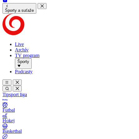
Športy a suťaže
Live
Archív
TV program
Športy
Podcasty
Tipsport liga
Futbal
Hokej
Basketbal