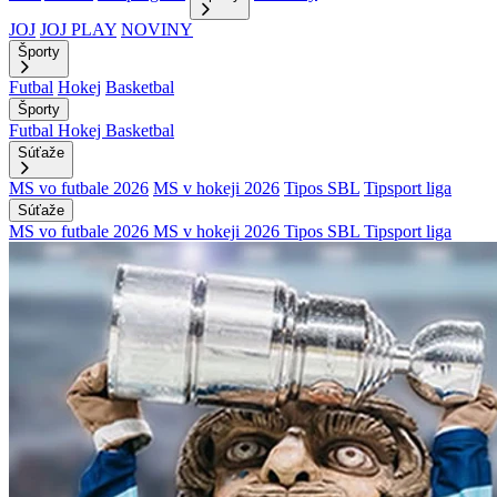
JOJ
JOJ PLAY
NOVINY
Športy
Futbal
Hokej
Basketbal
Športy
Futbal
Hokej
Basketbal
Súťaže
MS vo futbale 2026
MS v hokeji 2026
Tipos SBL
Tipsport liga
Súťaže
MS vo futbale 2026
MS v hokeji 2026
Tipos SBL
Tipsport liga