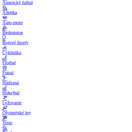
Americký futbal
Atletika
Auto-moto
Bedminton
Bojové športy
Cyklistika
Florbal
Futsal
Hádzaná
Hokejbal
Lyžovanie
Olympijské hry
Tenis