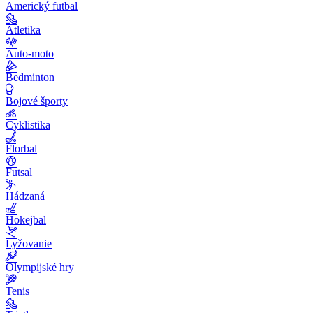
Americký futbal
Atletika
Auto-moto
Bedminton
Bojové športy
Cyklistika
Florbal
Futsal
Hádzaná
Hokejbal
Lyžovanie
Olympijské hry
Tenis