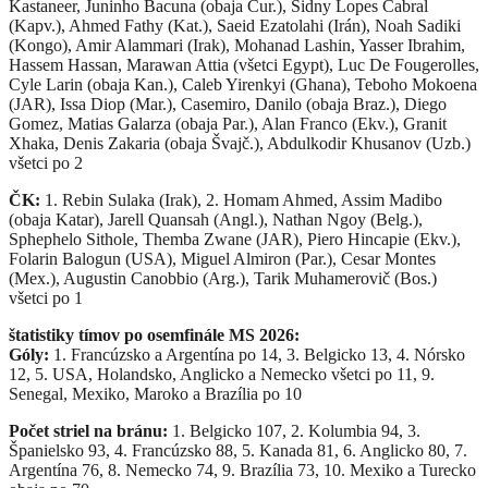
Kastaneer, Juninho Bacuna (obaja Cur.), Sidny Lopes Cabral
(Kapv.), Ahmed Fathy (Kat.), Saeid Ezatolahi (Irán), Noah Sadiki
(Kongo), Amir Alammari (Irak), Mohanad Lashin, Yasser Ibrahim,
Hassem Hassan, Marawan Attia (všetci Egypt), Luc De Fougerolles,
Cyle Larin (obaja Kan.), Caleb Yirenkyi (Ghana), Teboho Mokoena
(JAR), Issa Diop (Mar.), Casemiro, Danilo (obaja Braz.), Diego
Gomez, Matias Galarza (obaja Par.), Alan Franco (Ekv.), Granit
Xhaka, Denis Zakaria (obaja Švajč.), Abdulkodir Khusanov (Uzb.)
všetci po 2
ČK:
1. Rebin Sulaka (Irak), 2. Homam Ahmed, Assim Madibo
(obaja Katar), Jarell Quansah (Angl.), Nathan Ngoy (Belg.),
Sphephelo Sithole, Themba Zwane (JAR), Piero Hincapie (Ekv.),
Folarin Balogun (USA), Miguel Almiron (Par.), Cesar Montes
(Mex.), Augustin Canobbio (Arg.), Tarik Muhamerovič (Bos.)
všetci po 1
štatistiky tímov po osemfinále MS 2026:
Góly:
1. Francúzsko a Argentína po 14, 3. Belgicko 13, 4. Nórsko
12, 5. USA, Holandsko, Anglicko a Nemecko všetci po 11, 9.
Senegal, Mexiko, Maroko a Brazília po 10
Počet striel na bránu:
1. Belgicko 107, 2. Kolumbia 94, 3.
Španielsko 93, 4. Francúzsko 88, 5. Kanada 81, 6. Anglicko 80, 7.
Argentína 76, 8. Nemecko 74, 9. Brazília 73, 10. Mexiko a Turecko