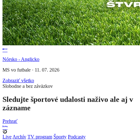
Nórsko - Anglicko
MS vo futbale
·
11. 07. 2026
Zobraziť všetko
Slobodne a bez záväzkov
Sledujte športové udalosti naživo ale aj v
zázname
Prehrať
Live
Archív
TV program
Športy
Podcasty