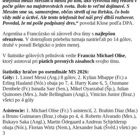
telefonát medzi Messim a mnou po tom, ako vyrovnal môj rekord v
počte gólov na majstrovstvách sveta. Bolo to veľmi dojímavé.
S
Messim sme sa, samozrejme, občas stretli aj na ihrisku, čo bolo
vždy milé a úctivé. Ale tento telefonát bol náš prvý dlhší rozhovor.
Povedal, že mi pošle podpísaný dres,
“
povedal Klose podľa DPA.
Argentína a Francúzsko sú zároveň dva tímy s
najlepšou
ofenzívou
. V doterajšom priebehu turnaja nastrieľali po 14 gólov,
druhé v poradí Belgicko o jeden menej.
V štatistike gólových prihrávok vedie
Francúz Michael Olise
,
ktorý asistoval pri
piatich presných zásahoch
svojho tímu.
štatistiky hráčov po osemfinále MS 2026:
Góly:
1. Lionel Messi (Arg.) 8 gólov, 2. Kylian Mbappe (Fr.) a
Erling Haaland (Nór.) obaja po 7, 4. Harry Kane 6, 5. Ousmane
Dembele (Fr.) Ismaila Sarr (Sen.), Mikel Oyarzabal (Šp.), Julian
Quinones (Mex.), Jude Bellingham (Angl.), Vinicius Junior (Braz.)
všetci po 4 góly
Asistencie:
1. Michael Olise (Fr.) 5 asistencií, 2. Brahim Diaz (Mar.)
a Bruno Guimaraes (Braz.) obaja po 4, 4. Roberto Alvarado (Mex.),
Bukayo Saka (Angl.), Martin Ödegaard a Andreas Schjelderup
obaja (Nór.), Florian Wirtz (Nem.), Alexander Isak (Švéd.) všetci po
3