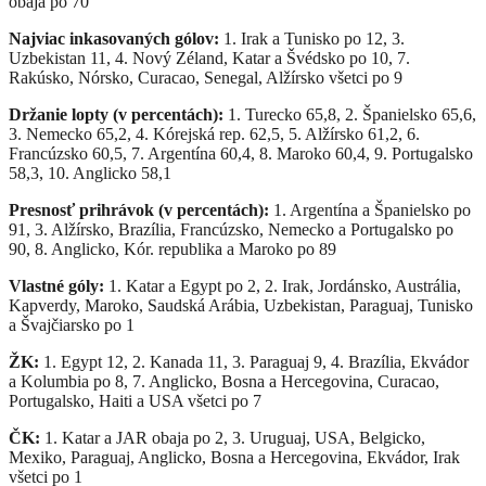
obaja po 70
Najviac inkasovaných gólov:
1. Irak a Tunisko po 12, 3.
Uzbekistan 11, 4. Nový Zéland, Katar a Švédsko po 10, 7.
Rakúsko, Nórsko, Curacao, Senegal, Alžírsko všetci po 9
Držanie lopty (v percentách):
1. Turecko 65,8, 2. Španielsko 65,6,
3. Nemecko 65,2, 4. Kórejská rep. 62,5, 5. Alžírsko 61,2, 6.
Francúzsko 60,5, 7. Argentína 60,4, 8. Maroko 60,4, 9. Portugalsko
58,3, 10. Anglicko 58,1
Presnosť prihrávok (v percentách):
1. Argentína a Španielsko po
91, 3. Alžírsko, Brazília, Francúzsko, Nemecko a Portugalsko po
90, 8. Anglicko, Kór. republika a Maroko po 89
Vlastné góly:
1. Katar a Egypt po 2, 2. Irak, Jordánsko, Austrália,
Kapverdy, Maroko, Saudská Arábia, Uzbekistan, Paraguaj, Tunisko
a Švajčiarsko po 1
ŽK:
1. Egypt 12, 2. Kanada 11, 3. Paraguaj 9, 4. Brazília, Ekvádor
a Kolumbia po 8, 7. Anglicko, Bosna a Hercegovina, Curacao,
Portugalsko, Haiti a USA všetci po 7
ČK:
1. Katar a JAR obaja po 2, 3. Uruguaj, USA, Belgicko,
Mexiko, Paraguaj, Anglicko, Bosna a Hercegovina, Ekvádor, Irak
všetci po 1