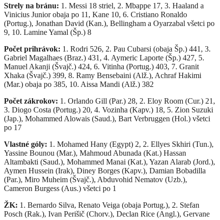
Strely na bránu:
1. Messi 18 striel, 2. Mbappe 17, 3. Haaland a
Vinicius Junior obaja po 11, Kane 10, 6. Cristiano Ronaldo
(Portug.), Jonathan David (Kan.), Bellingham a Oyarzabal všetci po
9, 10. Lamine Yamal (Šp.) 8
Počet prihrávok:
1. Rodri 526, 2. Pau Cubarsi (obaja Šp.) 441, 3.
Gabriel Magalhaes (Braz.) 431, 4. Aymeric Laporte (Šp.) 427, 5.
Manuel Akanji (Švajč.) 424, 6. Vitinha (Portug.) 403, 7. Granit
Xhaka (Švajč.) 399, 8. Ramy Bensebaini (Alž.), Achraf Hakimi
(Mar.) obaja po 385, 10. Aissa Mandi (Alž.) 382
Počet zákrokov:
1. Orlando Gill (Par.) 28, 2. Eloy Room (Cur.) 21,
3. Diogo Costa (Portug.) 20, 4. Vozinha (Kapv.) 18, 5. Zion Suzuki
(Jap.), Mohammed Alowais (Saud.), Bart Verbruggen (Hol.) všetci
po 17
Vlastné góly:
1. Mohamed Hany (Egypt) 2, 2. Ellyes Skhiri (Tun.),
Yassine Bounou (Mar.), Mahmoud Abunada (Kat.) Hassan
Altambakti (Saud.), Mohammed Manai (Kat.), Yazan Alarab (Jord.),
Aymen Hussein (Irak), Diney Borges (Kapv.), Damian Bobadilla
(Par.), Miro Muheim (Švajč.), Abduvohid Nematov (Uzb.),
Cameron Burgess (Aus.) všetci po 1
ŽK:
1. Bernardo Silva, Renato Veiga (obaja Portug.), 2. Stefan
Posch (Rak.), Ivan Perišič (Chorv.), Declan Rice (Angl.), Gervane