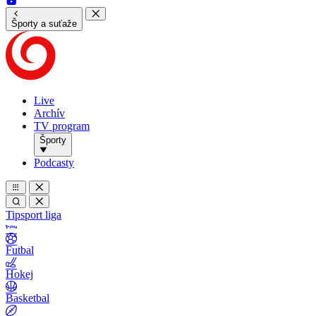
Športy a suťaže
Live
Archív
TV program
Športy
Podcasty
Tipsport liga
Futbal
Hokej
Basketbal