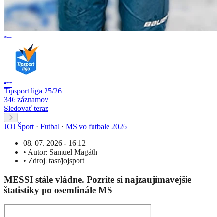
Tipsport liga 25/26
346 záznamov
Sledovať teraz
JOJ Šport
·
Futbal
·
MS vo futbale 2026
08. 07. 2026 - 16:12
•
Autor:
Samuel Magáth
•
Zdroj:
tasr/jojsport
MESSI stále vládne. Pozrite si najzaujímavejšie
štatistiky po osemfinále MS