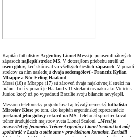
Kapitán futbalistov
Argentíny Lionel Messi
je po osemfinálových
zápasoch
najlepší strelec MS
. V doterajšom priebehu strelil už
osem gólov
, keď skóroval vo
všetkých šiestich zápasoch
. V poradí
strelcov za ním nasledujú
dvaja sedemgóloví - Francúz Kylian
Mbappe a Nór Erling Haaland
.
Messi (18) a Mbappe (17) sú zároveň dvaja najaktívnejší strelci na
bránu. Tretí v poradí je Haaland s 11 strelami rovnako ako Vinicius
Junior, ktorý už po vypadnutí Brazílie svoju bilanciu nevylepší.
Messimu telefonicky pogratuľoval aj bývalý nemecký
futbalista
Miroslav Klose
po tom, ako kapitán argentínskej reprezentácie
prekonal jeho gólový rekord na MS
. Telefonát sprostredkoval
tréner úradujúcich majstrov sveta Lionel Scaloni.
„Messi je
neuveriteľný fenomén. Tréner Argentíny Lionel Scaloni bol môj
spoluhráč v Laziu a stále sme v pravidelnom kontakte. Zariadil