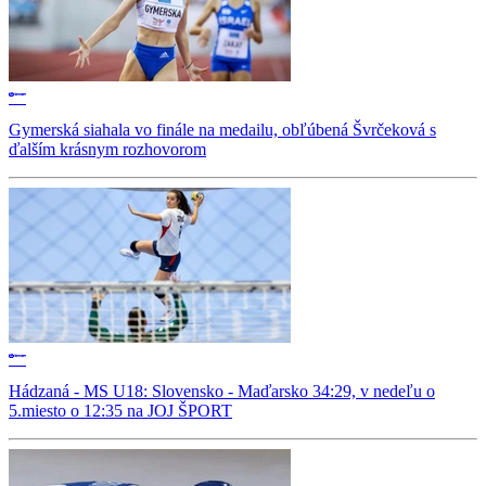
Gymerská siahala vo finále na medailu, obľúbená Švrčeková s
ďalším krásnym rozhovorom
Hádzaná - MS U18: Slovensko - Maďarsko 34:29, v nedeľu o
5.miesto o 12:35 na JOJ ŠPORT