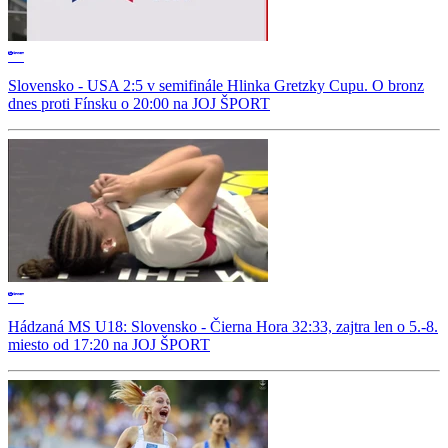
Slovensko - USA 2:5 v semifinále Hlinka Gretzky Cupu. O bronz
dnes proti Fínsku o 20:00 na JOJ ŠPORT
Hádzaná MS U18: Slovensko - Čierna Hora 32:33, zajtra len o 5.-8.
miesto od 17:20 na JOJ ŠPORT