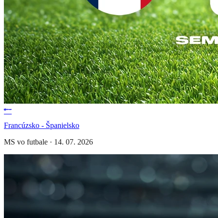
Francúzsko - Španielsko
MS vo futbale
·
14. 07. 2026