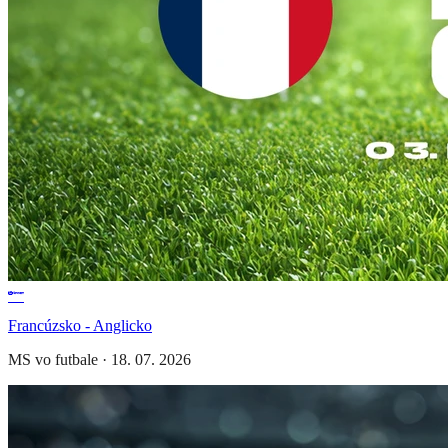
Francúzsko - Anglicko
MS vo futbale
·
18. 07. 2026