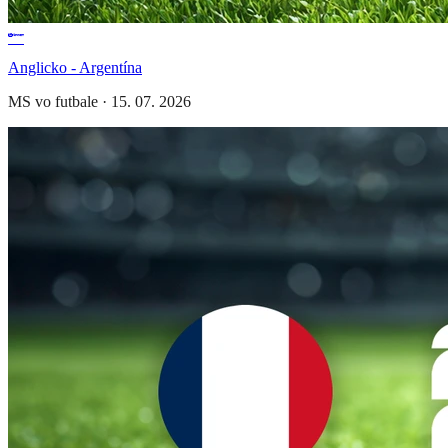
Anglicko - Argentína
MS vo futbale
·
15. 07. 2026