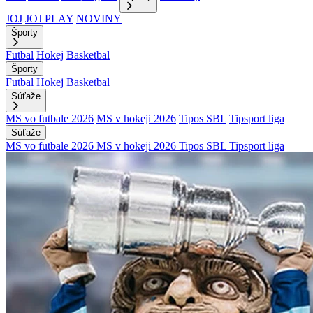
JOJ
JOJ PLAY
NOVINY
Športy
Futbal
Hokej
Basketbal
Športy
Futbal
Hokej
Basketbal
Súťaže
MS vo futbale 2026
MS v hokeji 2026
Tipos SBL
Tipsport liga
Súťaže
MS vo futbale 2026
MS v hokeji 2026
Tipos SBL
Tipsport liga