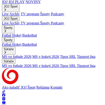
JOJ
JOJ PLAY
NOVINY
JOJ Šport
Live
Archív
TV program
Športy
Podcasty
JOJ Šport
Live
Archív
TV program
Športy
Podcasty
Športy
Futbal
Hokej
Basketbal
Športy
Futbal
Hokej
Basketbal
Súťaže
MS vo futbale 2026
MS v hokeji 2026
Tipos SBL
Tipsport liga
Súťaže
MS vo futbale 2026
MS v hokeji 2026
Tipos SBL
Tipsport liga
Ako naladiť JOJ Šport
Reklama
Kontakt