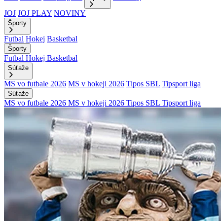
JOJ
JOJ PLAY
NOVINY
Športy
Futbal
Hokej
Basketbal
Športy
Futbal
Hokej
Basketbal
Súťaže
MS vo futbale 2026
MS v hokeji 2026
Tipos SBL
Tipsport liga
Súťaže
MS vo futbale 2026
MS v hokeji 2026
Tipos SBL
Tipsport liga