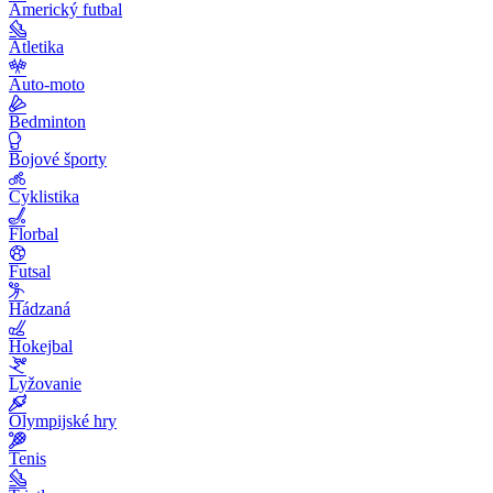
Americký futbal
Atletika
Auto-moto
Bedminton
Bojové športy
Cyklistika
Florbal
Futsal
Hádzaná
Hokejbal
Lyžovanie
Olympijské hry
Tenis