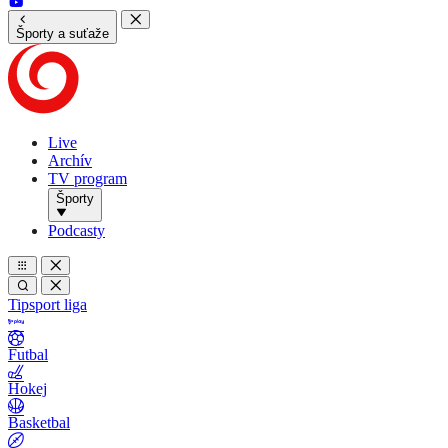
Športy a suťaže
Live
Archív
TV program
Športy
Podcasty
Tipsport liga
Futbal
Hokej
Basketbal