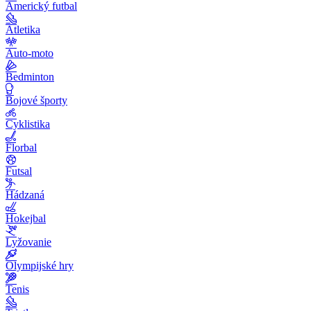
Americký futbal
Atletika
Auto-moto
Bedminton
Bojové športy
Cyklistika
Florbal
Futsal
Hádzaná
Hokejbal
Lyžovanie
Olympijské hry
Tenis