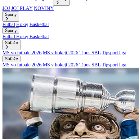
JOJ
JOJ PLAY
NOVINY
Športy
Futbal
Hokej
Basketbal
Športy
Futbal
Hokej
Basketbal
Súťaže
MS vo futbale 2026
MS v hokeji 2026
Tipos SBL
Tipsport liga
Súťaže
MS vo futbale 2026
MS v hokeji 2026
Tipos SBL
Tipsport liga