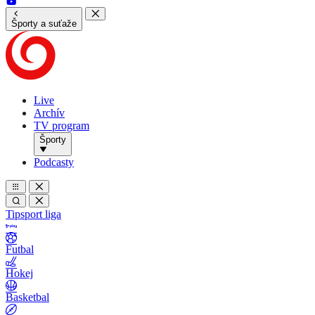
Športy a suťaže
Live
Archív
TV program
Športy
Podcasty
Tipsport liga
Futbal
Hokej
Basketbal