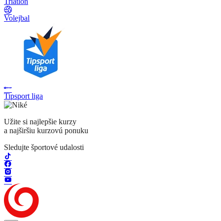
Triatlon
Volejbal
Tipsport liga
Užite si najlepšie kurzy
a najširšiu kurzovú ponuku
Sledujte športové udalosti