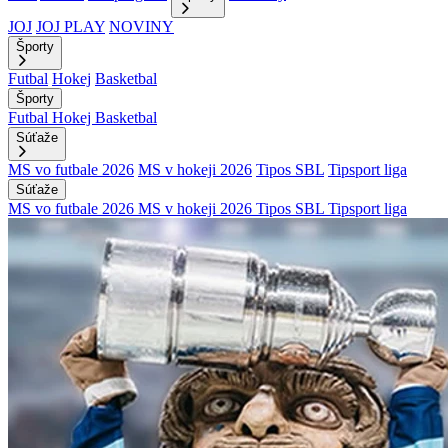
JOJ
JOJ PLAY
NOVINY
Športy
Futbal
Hokej
Basketbal
Športy
Futbal
Hokej
Basketbal
Súťaže
MS vo futbale 2026
MS v hokeji 2026
Tipos SBL
Tipsport liga
Súťaže
MS vo futbale 2026
MS v hokeji 2026
Tipos SBL
Tipsport liga