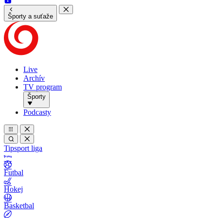
Športy a suťaže
Live
Archív
TV program
Športy
Podcasty
Tipsport liga
Futbal
Hokej
Basketbal