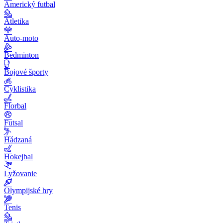
Americký futbal
Atletika
Auto-moto
Bedminton
Bojové športy
Cyklistika
Florbal
Futsal
Hádzaná
Hokejbal
Lyžovanie
Olympijské hry
Tenis