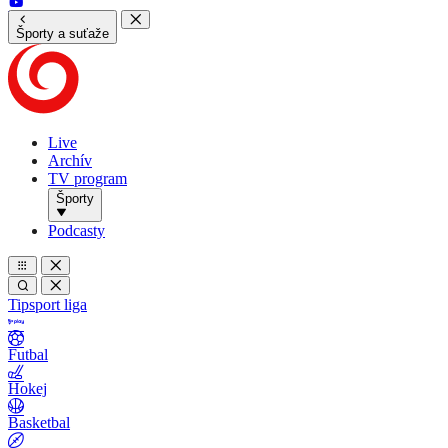
Športy a suťaže
Live
Archív
TV program
Športy
Podcasty
Tipsport liga
Futbal
Hokej
Basketbal