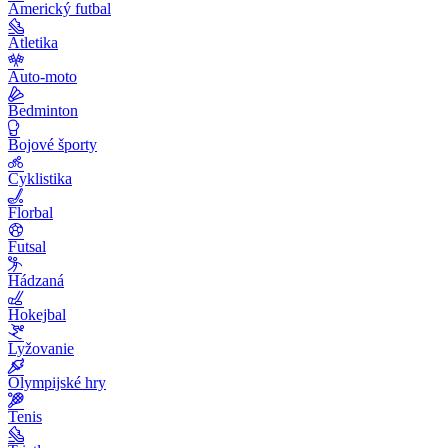
Americký futbal
Atletika
Auto-moto
Bedminton
Bojové športy
Cyklistika
Florbal
Futsal
Hádzaná
Hokejbal
Lyžovanie
Olympijské hry
Tenis