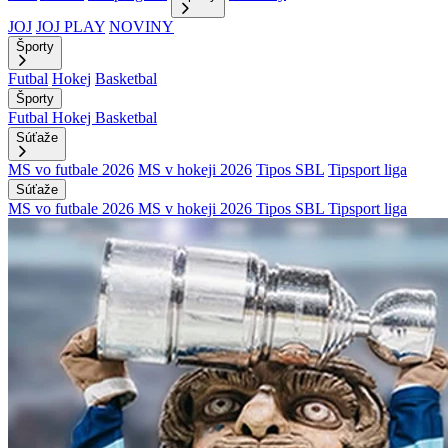
JOJ
JOJ PLAY
NOVINY
Športy
Futbal
Hokej
Basketbal
Športy
Futbal
Hokej
Basketbal
Súťaže
MS vo futbale 2026
MS v hokeji 2026
Tipos SBL
Tipsport liga
Súťaže
MS vo futbale 2026
MS v hokeji 2026
Tipos SBL
Tipsport liga