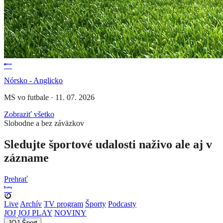
Nórsko - Anglicko
MS vo futbale
·
11. 07. 2026
Zobraziť všetko
Slobodne a bez záväzkov
Sledujte športové udalosti naživo ale aj v
zázname
Prehrať
Live
Archív
TV program
Športy
Podcasty
JOJ
JOJ PLAY
NOVINY
JOJ Šport