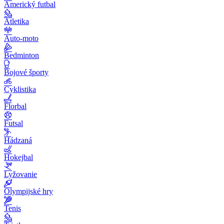
Americký futbal
Atletika
Auto-moto
Bedminton
Bojové športy
Cyklistika
Florbal
Futsal
Hádzaná
Hokejbal
Lyžovanie
Olympijské hry
Tenis