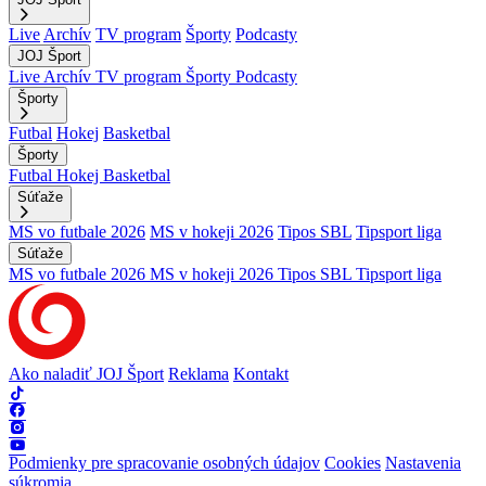
Live
Archív
TV program
Športy
Podcasty
JOJ Šport
Live
Archív
TV program
Športy
Podcasty
Športy
Futbal
Hokej
Basketbal
Športy
Futbal
Hokej
Basketbal
Súťaže
MS vo futbale 2026
MS v hokeji 2026
Tipos SBL
Tipsport liga
Súťaže
MS vo futbale 2026
MS v hokeji 2026
Tipos SBL
Tipsport liga
Ako naladiť JOJ Šport
Reklama
Kontakt
Podmienky pre spracovanie osobných údajov
Cookies
Nastavenia
súkromia