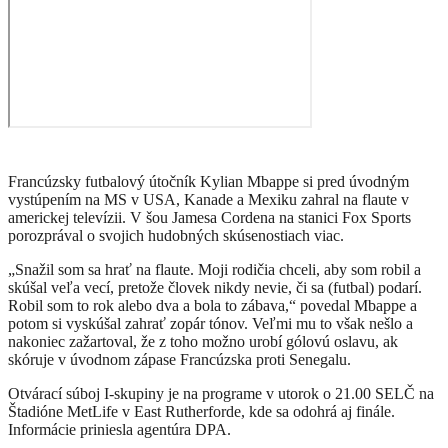
Francúzsky futbalový útočník Kylian Mbappe si pred úvodným
vystúpením na MS v USA, Kanade a Mexiku zahral na flaute v
americkej televízii. V šou Jamesa Cordena na stanici Fox Sports
porozprával o svojich hudobných skúsenostiach viac.
„Snažil som sa hrať na flaute. Moji rodičia chceli, aby som robil a
skúšal veľa vecí, pretože človek nikdy nevie, či sa (futbal) podarí.
Robil som to rok alebo dva a bola to zábava,“ povedal Mbappe a
potom si vyskúšal zahrať zopár tónov. Veľmi mu to však nešlo a
nakoniec zažartoval, že z toho možno urobí gólovú oslavu, ak
skóruje v úvodnom zápase Francúzska proti Senegalu.
Otvárací súboj I-skupiny je na programe v utorok o 21.00 SELČ na
Štadióne MetLife v East Rutherforde, kde sa odohrá aj finále.
Informácie priniesla agentúra DPA.