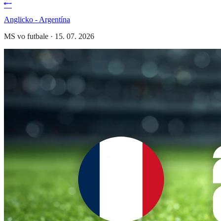
Anglicko - Argentína
MS vo futbale
·
15. 07. 2026