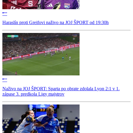
Haraslín proti Greifovi naživo na JOJ ŠPORT od 19:30h
Naživo na JOJ ŠPORT: Sparta po obrate zdolala Lyon 2:1 v 1.
zápase 3. predkola Ligy majstrov