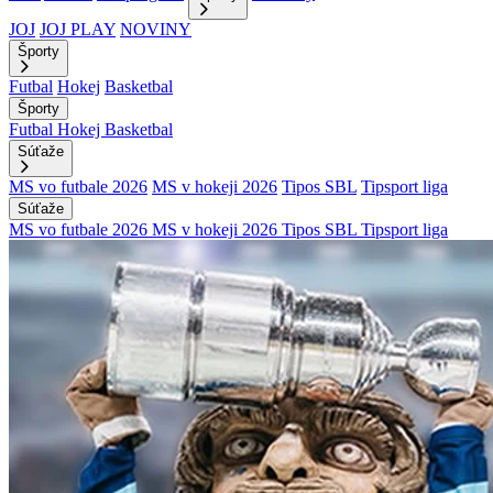
JOJ
JOJ PLAY
NOVINY
Športy
Futbal
Hokej
Basketbal
Športy
Futbal
Hokej
Basketbal
Súťaže
MS vo futbale 2026
MS v hokeji 2026
Tipos SBL
Tipsport liga
Súťaže
MS vo futbale 2026
MS v hokeji 2026
Tipos SBL
Tipsport liga