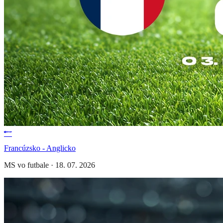
Francúzsko - Anglicko
MS vo futbale
·
18. 07. 2026