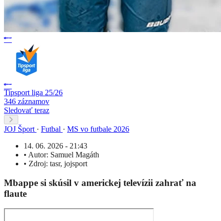
Tipsport liga 25/26
346 záznamov
Sledovať teraz
JOJ Šport
·
Futbal
·
MS vo futbale 2026
14. 06. 2026 - 21:43
•
Autor:
Samuel Magáth
•
Zdroj:
tasr
,
jojsport
Mbappe si skúsil v americkej televízii zahrať na
flaute