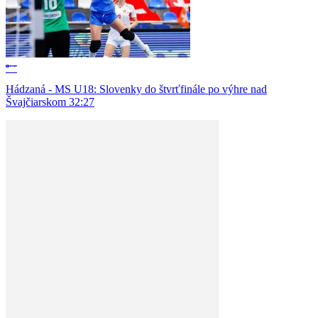
Hádzaná - MS U18: Slovenky do štvrťfinále po výhre nad
Švajčiarskom 32:27