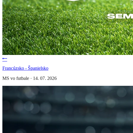
Francúzsko - Španielsko
MS vo futbale
·
14. 07. 2026