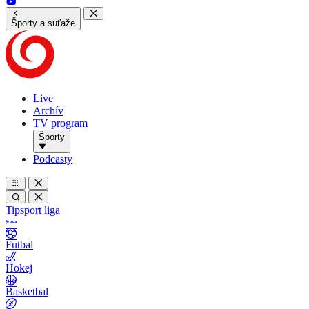
Športy a suťaže
Live
Archív
TV program
Športy
Podcasty
Tipsport liga
Futbal
Hokej
Basketbal