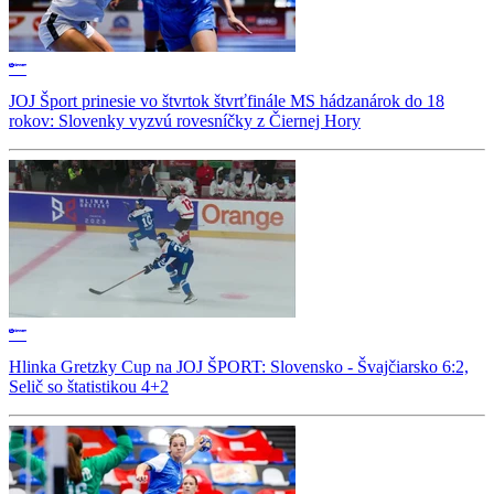
JOJ Šport prinesie vo štvrtok štvrťfinále MS hádzanárok do 18
rokov: Slovenky vyzvú rovesníčky z Čiernej Hory
Hlinka Gretzky Cup na JOJ ŠPORT: Slovensko - Švajčiarsko 6:2,
Selič so štatistikou 4+2