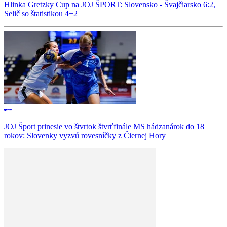
Hlinka Gretzky Cup na JOJ ŠPORT: Slovensko - Švajčiarsko 6:2,
Selič so štatistikou 4+2
JOJ Šport prinesie vo štvrtok štvrťfinále MS hádzanárok do 18
rokov: Slovenky vyzvú rovesníčky z Čiernej Hory