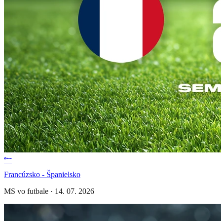
Francúzsko - Španielsko
MS vo futbale
·
14. 07. 2026