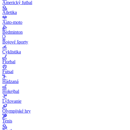
Americký futbal
Atletika
Auto-moto
Bedminton
Bojové športy
Cyklistika
Florbal
Futsal
Hádzaná
Hokejbal
Lyžovanie
Olympijské hry
Tenis