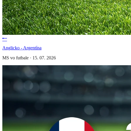
Anglicko - Argentína
MS vo futbale
·
15. 07. 2026