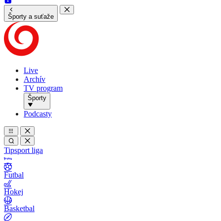
Športy a suťaže
Live
Archív
TV program
Športy
Podcasty
Tipsport liga
Futbal
Hokej
Basketbal