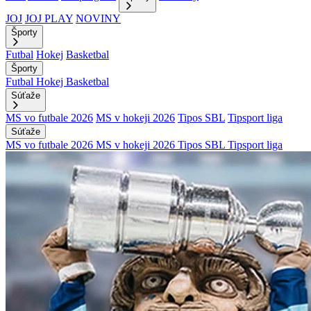
JOJ
JOJ PLAY
NOVINY
Športy
Futbal
Hokej
Basketbal
Športy
Futbal
Hokej
Basketbal
Súťaže
MS vo futbale 2026
MS v hokeji 2026
Tipos SBL
Tipsport liga
Súťaže
MS vo futbale 2026
MS v hokeji 2026
Tipos SBL
Tipsport liga