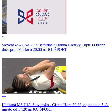
Slovensko - USA 2:5 v semifinále Hlinka Gretzky Cupu. O bronz
dnes proti Fínsku o 20:00 na JOJ ŠPORT
Hádzaná MS U18: Slovensko - Čierna Hora 32:33, zajtra len o 5.-8.
miesto od 17:20 na JOJ ŠPORT