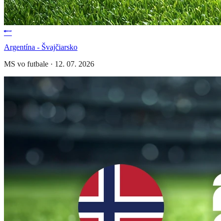
Argentína - Švajčiarsko
MS vo futbale
·
12. 07. 2026