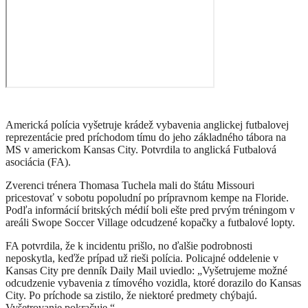
Americká polícia vyšetruje krádež vybavenia anglickej futbalovej
reprezentácie pred príchodom tímu do jeho základného tábora na
MS v americkom Kansas City. Potvrdila to anglická Futbalová
asociácia (FA).
Zverenci trénera Thomasa Tuchela mali do štátu Missouri
pricestovať v sobotu popoludní po prípravnom kempe na Floride.
Podľa informácií britských médií boli ešte pred prvým tréningom v
areáli Swope Soccer Village odcudzené kopačky a futbalové lopty.
FA potvrdila, že k incidentu prišlo, no ďalšie podrobnosti
neposkytla, keďže prípad už rieši polícia. Policajné oddelenie v
Kansas City pre denník Daily Mail uviedlo: „Vyšetrujeme možné
odcudzenie vybavenia z tímového vozidla, ktoré dorazilo do Kansas
City. Po príchode sa zistilo, že niektoré predmety chýbajú.
Vyšetrovanie pokračuje.“