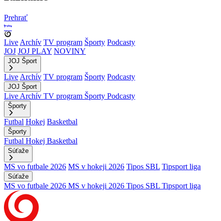
Prehrať
Live
Archív
TV program
Športy
Podcasty
JOJ
JOJ PLAY
NOVINY
JOJ Šport
Live
Archív
TV program
Športy
Podcasty
JOJ Šport
Live
Archív
TV program
Športy
Podcasty
Športy
Futbal
Hokej
Basketbal
Športy
Futbal
Hokej
Basketbal
Súťaže
MS vo futbale 2026
MS v hokeji 2026
Tipos SBL
Tipsport liga
Súťaže
MS vo futbale 2026
MS v hokeji 2026
Tipos SBL
Tipsport liga