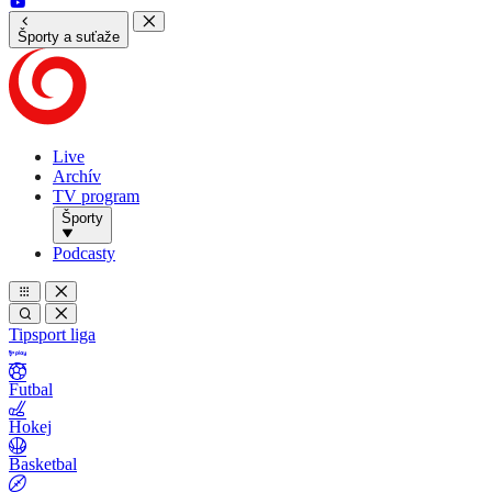
Športy a suťaže
Live
Archív
TV program
Športy
Podcasty
Tipsport liga
Futbal
Hokej
Basketbal