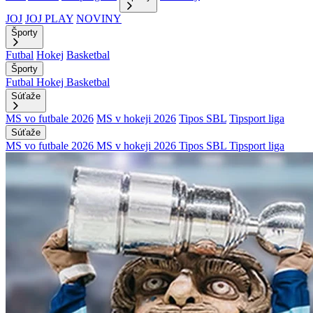
JOJ
JOJ PLAY
NOVINY
Športy
Futbal
Hokej
Basketbal
Športy
Futbal
Hokej
Basketbal
Súťaže
MS vo futbale 2026
MS v hokeji 2026
Tipos SBL
Tipsport liga
Súťaže
MS vo futbale 2026
MS v hokeji 2026
Tipos SBL
Tipsport liga