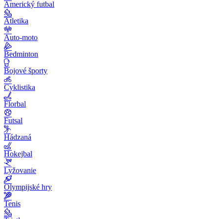
Americký futbal
Atletika
Auto-moto
Bedminton
Bojové športy
Cyklistika
Florbal
Futsal
Hádzaná
Hokejbal
Lyžovanie
Olympijské hry
Tenis